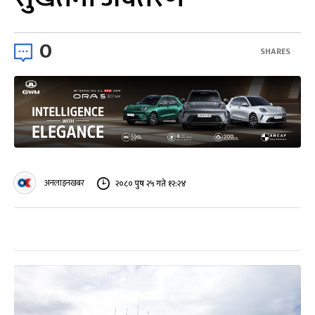
0
SHARES
अनलाइनखबर
२०८० पुष २५ गते १२:२४