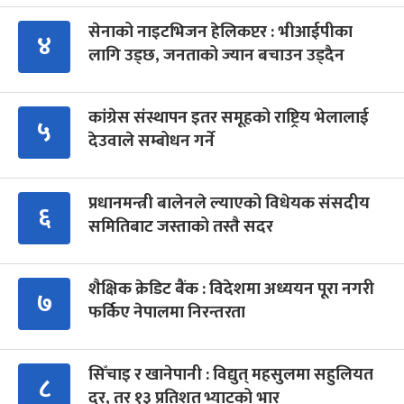
सेनाको नाइटभिजन हेलिकप्टर : भीआईपीका
४
लागि उड्छ, जनताको ज्यान बचाउन उड्दैन
कांग्रेस संस्थापन इतर समूहको राष्ट्रिय भेलालाई
५
देउवाले सम्बोधन गर्ने
प्रधानमन्त्री बालेनले ल्याएको विधेयक संसदीय
६
समितिबाट जस्ताको तस्तै सदर
शैक्षिक क्रेडिट बैंक : विदेशमा अध्ययन पूरा नगरी
७
फर्किए नेपालमा निरन्तरता
सिँचाइ र खानेपानी : विद्युत् महसुलमा सहुलियत
८
दर, तर १३ प्रतिशत भ्याटको भार