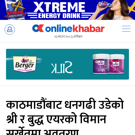
Skip
to
२३ साउन २०८३, शनिबार
content
काठमाडौंबाट धनगढी उडेको
श्री र बुद्ध एयरको विमान
सुर्खेतमा अवतरण