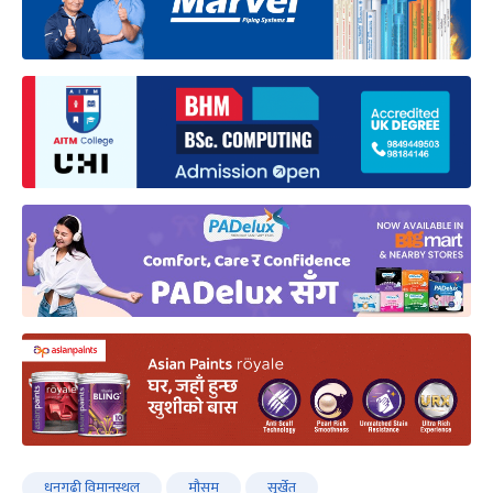
धनगढी विमानस्थल
मौसम
सुर्खेत