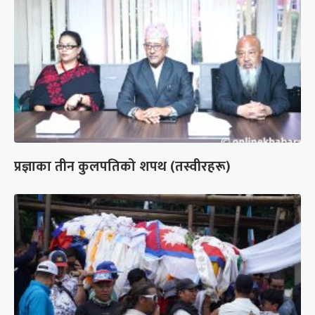
प्रज्ञाका तीन कुलपतिको शपथ (तस्वीरहरू)