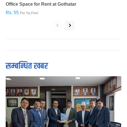
Office Space for Rent at Gothatar
H
Rs. 55
R
Per Sq.Feet
‹
›
सम्बन्धित खबर