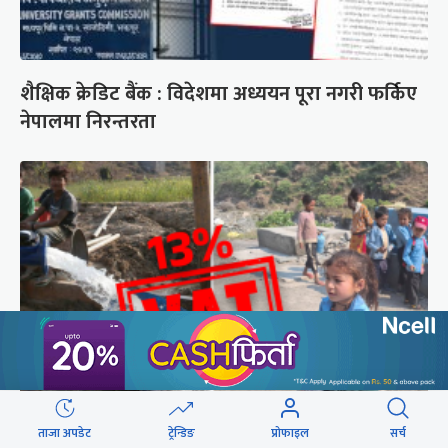
शैक्षिक क्रेडिट बैंक : विदेशमा अध्ययन पूरा नगरी फर्किए
नेपालमा निरन्तरता
सिँचाइ र खानेपानी : विद्युत् महसुलमा सहुलियत दर, तर
ताजा अपडेट
ट्रेन्डिङ
प्रोफाइल
सर्च