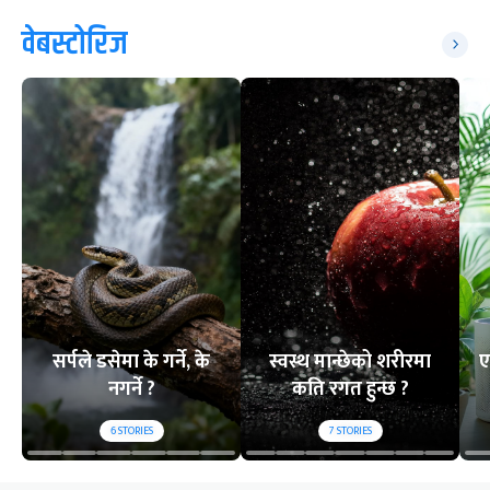
वेबस्टोरिज
सर्पले डसेमा के गर्ने, के
स्वस्थ मान्छेको शरीरमा
ए
नगर्ने ?
कति रगत हुन्छ ?
6
STORIES
7
STORIES