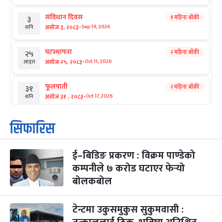
संविधान दिवस
१ महिना बाँकी
३
-
असोज ३, २०८३
Sep 19, 2026
शनि
घटस्थापना
२ महिना बाँकी
२५
-
असोज २५, २०८३
Oct 11, 2026
आइत
फूलपाती
२ महिना बाँकी
३१
-
असोज ३१ , २०८३
Oct 17, 2026
शनि
कार्तिक सङ्क्रान्ति
२ महिना बाँकी
१
सिफारिस
-
कार्तिक १, २०८३
Oct 18, 2026
आइत
ई–बिडिङ प्रकरण : विक्रम पाण्डेको
महानवमी
२ महिना बाँकी
३
-
कम्पनीले ७ करोड घटाएर फेर्‍यो
कार्तिक ३, २०८३
Oct 20, 2026
मंगल
बोलकबोल
विजयादशमी
२ महिना बाँकी
४
-
कार्तिक ४, २०८३
Oct 21, 2026
बुध
टेन्टमा उकुसमुकुस सुकुमवासी :