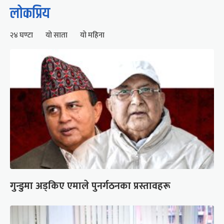
लोकप्रिय
२४ घण्टा
यो साता
यो महिना
गुन्डुमा अड्किए एमाले पुनर्गठनका प्रस्तावहरू