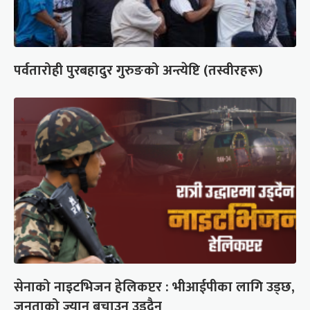
पर्वतारोही पुरबहादुर गुरुङको अन्त्येष्टि (तस्वीरहरू)
सेनाको नाइटभिजन हेलिकप्टर : भीआईपीका लागि उड्छ,
जनताको ज्यान बचाउन उड्दैन