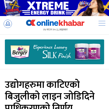
Skip
to
२४ साउन २०८३, आइतबार
content
उद्योगहरुमा काटिएको
बिजुलीको लाइन जोडिदिने
प्राधिकरणको निर्णय