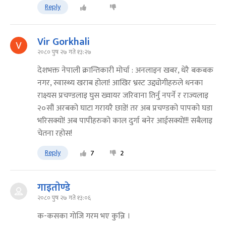
Reply
Vir Gorkhali
२०८० पुष २७ गते १३:२७
देशभक्त नेपाली क्रान्तिकारी मोर्चा : अनलाइन खबर, धेरै बकबक
नगर, स्वास्थ्य खराब होला! आखिर भ्रस्ट उद्द्योगीहरुले धनका
राक्ष्यस प्रचण्डलाइ घुस ख्वायर जरिवाना तिर्नु नपर्ने र राज्यलाइ
२०सौं अरबको घाटा गरायरै छाडे! तर अब प्रचण्डको पापको घडा
भरिसक्यो! अब पापीहरुको काल दुर्गा बनेर आईसक्यो!!! सबैलाइ
चेतना रहोस!
Reply
7
2
गाइताेण्डे
२०८० पुष २७ गते १३:०६
क-कसका गाेजि गरम भए कुन्नि ।