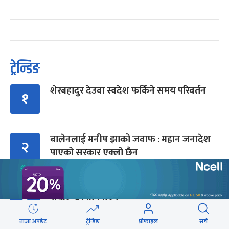
ट्रेन्डिङ
शेरबहादुर देउवा स्वदेश फर्किने समय परिवर्तन
१
बालेनलाई मनीष झाको जवाफ : महान जनादेश
२
पाएको सरकार एक्लो छैन
सरकारबारे रवि– बादलको टुक्रामा जहाज हल्लिन
३
सक्छ, डर मान्नु पर्दैन
ताजा अपडेट
ट्रेन्डिङ
प्रोफाइल
सर्च