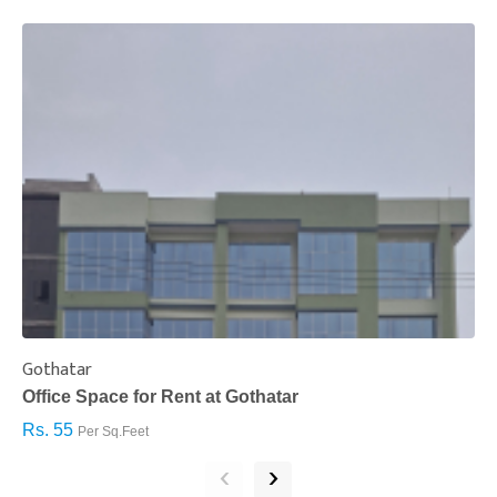
Gothatar
S
Office Space for Rent at Gothatar
H
Rs. 55
R
Per Sq.Feet
‹
›