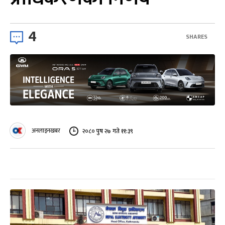
4
SHARES
अनलाइनखबर
२०८० पुष २७ गते ११:३९