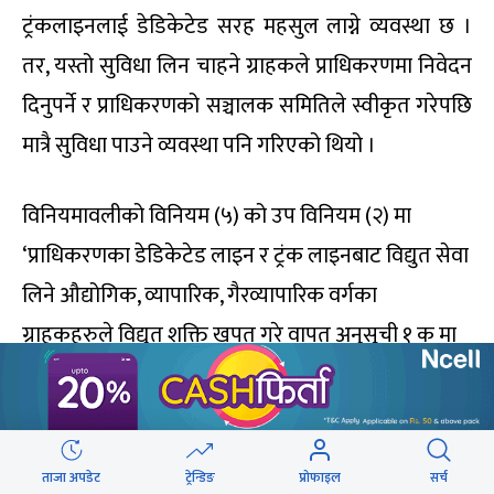
ट्रंकलाइनलाई डेडिकेटेड सरह महसुल लाग्ने व्यवस्था छ ।
तर, यस्तो सुविधा लिन चाहने ग्राहकले प्राधिकरणमा निवेदन
दिनुपर्ने र प्राधिकरणको सञ्चालक समितिले स्वीकृत गरेपछि
मात्रै सुविधा पाउने व्यवस्था पनि गरिएको थियो ।
विनियमावलीको विनियम (५) को उप विनियम (२) मा
‘प्राधिकरणका डेडिकेटेड लाइन र ट्रंक लाइनबाट विद्युत सेवा
लिने औद्योगिक, व्यापारिक, गैरव्यापारिक वर्गका
ग्राहकहरुले विद्युत शक्ति खपत गरे वापत अनुसूची १ क मा
उल्लेख भए बमोजिम (१.६५ गुणासम्म) को मासिक सेवा
शुल्क, डिमाण्ड शुल्क र इनर्जी शुल्क बुझाउनु पर्ने’ व्यवस्था
गरिएको छ ।
ताजा अपडेट
ट्रेन्डिङ
प्रोफाइल
सर्च