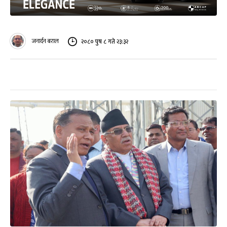
जनार्दन बराल
२०८० पुष ८ गते २३:३२