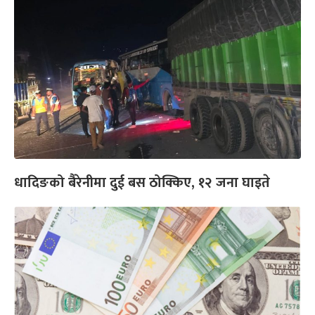
धादिङको बैरेनीमा दुई बस ठोक्किए, १२ जना घाइते