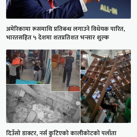
अमेरिकामा रूसमाथि प्रतिबन्ध लगाउने विधेयक पारित,
भारतसहित ५ देशमा शतप्रतिशत भन्सार शुल्क
दिउँसो डाक्टर, नर्स कुटिएको कालीकोटको पलाँता