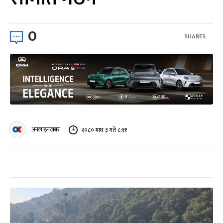
0
SHARES
अनलाइनखबर
२०८० माघ ३ गते ८:११