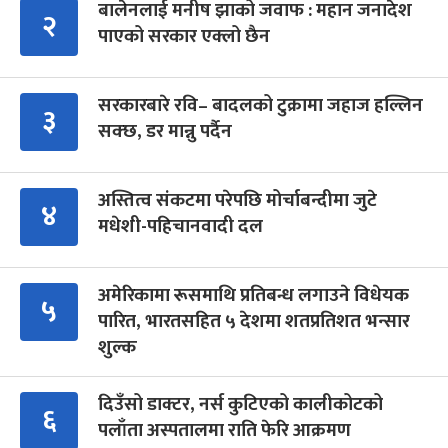
बालेनलाई मनीष झाको जवाफ : महान जनादेश
२
पाएको सरकार एक्लो छैन
सरकारबारे रवि– बादलको टुक्रामा जहाज हल्लिन
३
सक्छ, डर मान्नु पर्दैन
अस्तित्व संकटमा परेपछि मोर्चाबन्दीमा जुटे
४
मधेशी-पहिचानवादी दल
अमेरिकामा रूसमाथि प्रतिबन्ध लगाउने विधेयक
५
पारित, भारतसहित ५ देशमा शतप्रतिशत भन्सार
शुल्क
दिउँसो डाक्टर, नर्स कुटिएको कालीकोटको
६
पलाँता अस्पतालमा राति फेरि आक्रमण