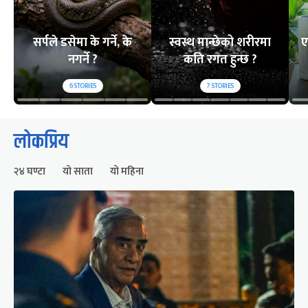
सर्पले डसेमा के गर्ने, के
स्वस्थ मान्छेको शरीरमा
ए
नगर्ने ?
कति रगत हुन्छ ?
6
STORIES
7
STORIES
लोकप्रिय
२४ घण्टा
यो साता
यो महिना