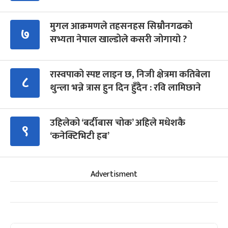
मुगल आक्रमणले तहसनहस सिम्रौनगढको
७
सभ्यता नेपाल खाल्डोले कसरी जोगायो ?
रास्वपाको स्पष्ट लाइन छ, निजी क्षेत्रमा कतिबेला
८
थुन्ला भन्ने त्रास हुन दिन हुँदैन : रवि लामिछाने
उहिलेको ‘बर्दीबास चोक’ अहिले मधेशकै
९
‘कनेक्टिभिटी हब’
Advertisment