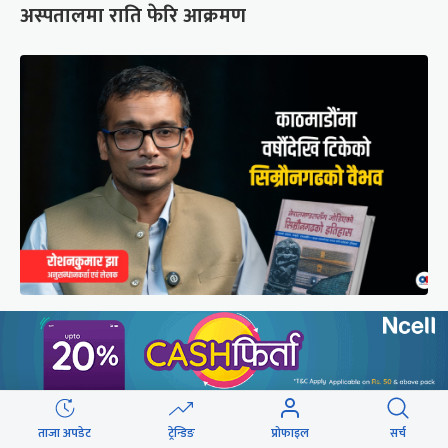
अस्पतालमा राति फेरि आक्रमण
मुगल आक्रमणले तहसनहस सिम्रौनगढको सभ्यता नेपाल
खाल्डोले कसरी जोगायो ?
ताजा अपडेट
ट्रेन्डिङ
प्रोफाइल
सर्च