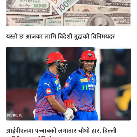
यस्तो छ आजका लागि विदेशी मुद्राको विनिमयदर
आईपीएलमा पन्जाबको लगातार चौथो हार, दिल्ली