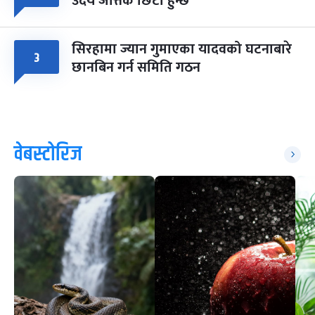
उदय जत्तिकै छिटो हुन्छ
सिरहामा ज्यान गुमाएका यादवको घटनाबारे
३
छानबिन गर्न समिति गठन
वेबस्टोरिज