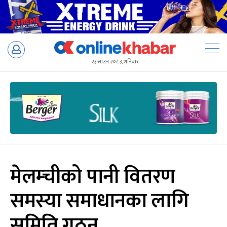
Skip
to
२३ साउन २०८३, शनिबार
content
मेलम्चीको पानी वितरण
समस्या समाधानका लागि
समिति गठन