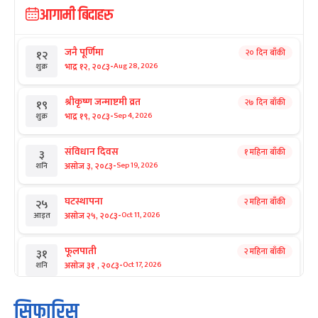
आगामी बिदाहरु
जनै पूर्णिमा
२० दिन बाँकी
१२
-
भाद्र १२, २०८३
Aug 28, 2026
शुक्र
श्रीकृष्ण जन्माष्टमी व्रत
२७ दिन बाँकी
१९
-
भाद्र १९, २०८३
Sep 4, 2026
शुक्र
संविधान दिवस
१ महिना बाँकी
३
-
असोज ३, २०८३
Sep 19, 2026
शनि
घटस्थापना
२ महिना बाँकी
२५
-
असोज २५, २०८३
Oct 11, 2026
आइत
फूलपाती
२ महिना बाँकी
३१
-
असोज ३१ , २०८३
Oct 17, 2026
शनि
कार्तिक सङ्क्रान्ति
२ महिना बाँकी
१
सिफारिस
-
कार्तिक १, २०८३
Oct 18, 2026
आइत