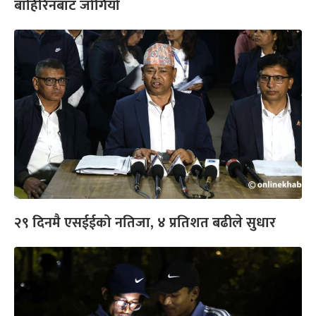
बाहिरिनबाट जोगियो
२९ दिनमै एसईईको नतिजा, ४ प्रतिशत बढीले सुधार