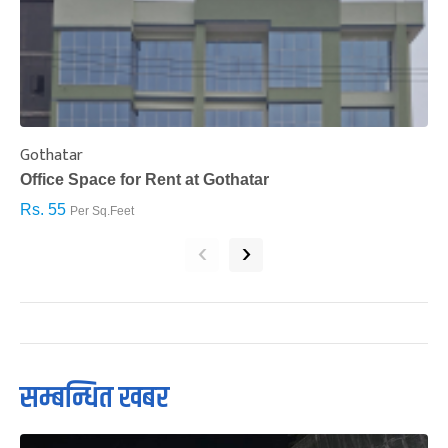
Gothatar
S
Office Space for Rent at Gothatar
H
Rs. 55
R
Per Sq.Feet
‹
›
सम्बन्धित खबर