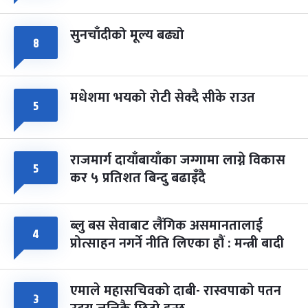
सुनचाँदीको मूल्य बढ्यो
८
मधेशमा भयको रोटी सेक्दै सीके राउत
५
राजमार्ग दायाँबायाँका जग्गामा लाग्ने विकास
५
कर ५ प्रतिशत बिन्दु बढाइँदै
ब्लु बस सेवाबाट लैंगिक असमानतालाई
४
प्रोत्साहन नगर्ने नीति लिएका हौं : मन्त्री बादी
एमाले महासचिवको दाबी- रास्वपाको पतन
३