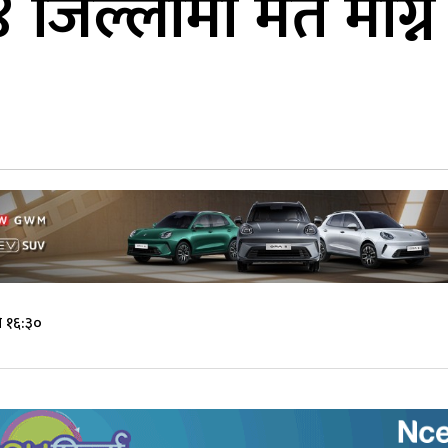
 जिल्लामा मत माग्न
े १६:३०