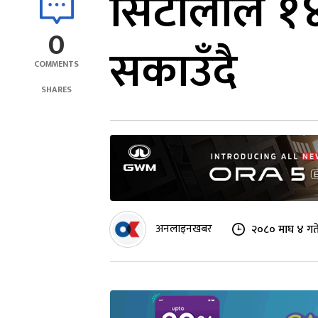
सिटौलाले १४
0
सकाउँदै
COMMENTS
SHARES
अनलाइनखबर
२०८० माघ ४ गत