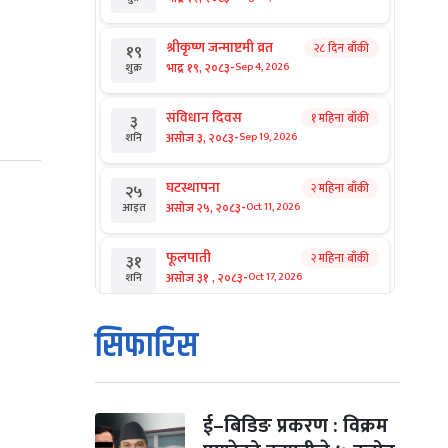
श्रीकृष्ण जन्माष्टमी व्रत
२८ दिन बाँकी
१९
-
भाद्र १९, २०८३
Sep 4, 2026
शुक्र
संविधान दिवस
१ महिना बाँकी
३
-
असोज ३, २०८३
Sep 19, 2026
शनि
घटस्थापना
२ महिना बाँकी
२५
-
असोज २५, २०८३
Oct 11, 2026
आइत
फूलपाती
२ महिना बाँकी
३१
-
असोज ३१ , २०८३
Oct 17, 2026
शनि
कार्तिक सङ्क्रान्ति
२ महिना बाँकी
१
सिफारिस
-
कार्तिक १, २०८३
Oct 18, 2026
आइत
महानवमी
२ महिना बाँकी
३
-
कार्तिक ३, २०८३
Oct 20, 2026
मंगल
ई–बिडिङ प्रकरण : विक्रम