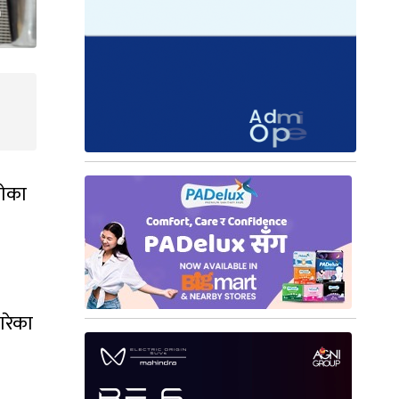
गेका
गरेका