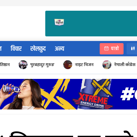
न
विचार
खेलकुद
अन्य
पात्रो
रतिष्ठान
पुरबहादुर गुरुङ
नाइट भिजन
नेपाली काँग्रेस