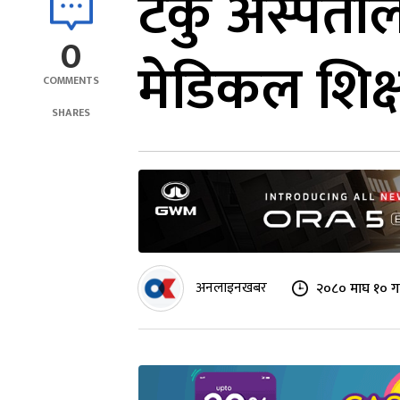
टेकु अस्पतालल
0
मेडिकल शिक्षा
COMMENTS
SHARES
अनलाइनखबर
२०८० माघ १० गत