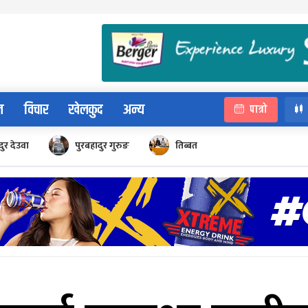
न
विचार
खेलकुद
अन्य
पात्रो
ुर देउवा
पुरबहादुर गुरुङ
तिब्बत