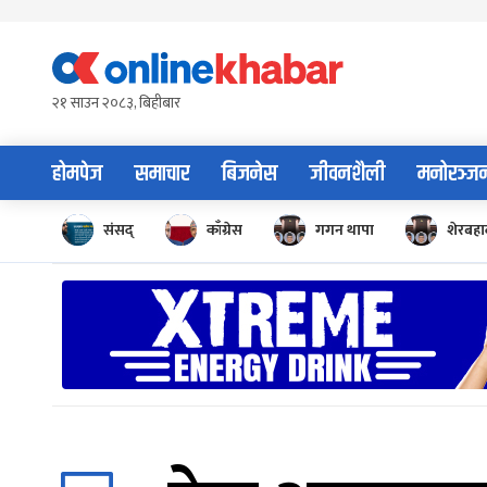
Skip
to
content
२१ साउन २०८३, बिहीबार
होमपेज
समाचार
बिजनेस
जीवनशैली
मनोरञ्ज
संसद्
काँग्रेस
गगन थापा
शेरबहाद