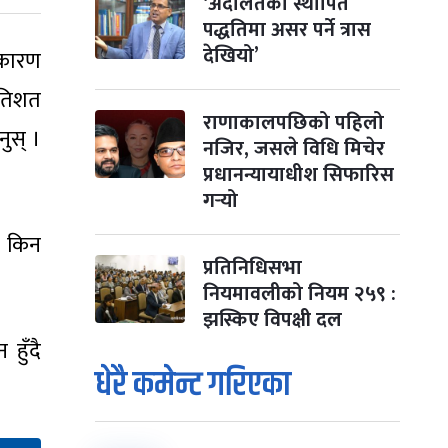
‘अदालतको स्थापित
पद्धतिमा असर पर्ने त्रास
देखियो’
 कारण
्रतिशत
राणाकालपछिको पहिलो
नुस् ।
नजिर, जसले विधि मिचेर
प्रधानन्यायाधीश सिफारिस
गर्‍यो
 ? किन
प्रतिनिधिसभा
नियमावलीको नियम २५९ :
झस्किए विपक्षी दल
हुँदै
धेरै कमेन्ट गरिएका