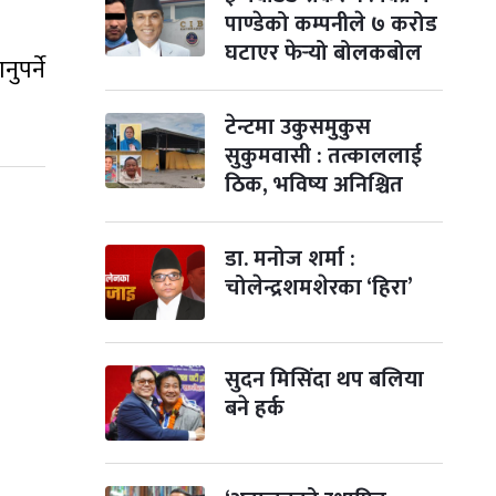
पाण्डेको कम्पनीले ७ करोड
घटाएर फेर्‍यो बोलकबोल
ुपर्ने
टेन्टमा उकुसमुकुस
सुकुमवासी : तत्काललाई
ठिक, भविष्य अनिश्चित
डा. मनोज शर्मा :
चोलेन्द्रशमशेरका ‘हिरा’
सुदन मिसिंदा थप बलिया
बने हर्क