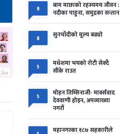
बाम माछाको रहस्यमय जीवन :
९
नदीका पाहुना, समुद्रका सन्तान
सुनचाँदीको मूल्य बढ्यो
८
मधेशमा भयको रोटी सेक्दै
५
सीके राउत
मोहन तिम्सिनाजी- मार्क्सवाद
५
देववाणी होइन, अपव्याख्या
नगरौं
महानगरका १८७ सहकारीले