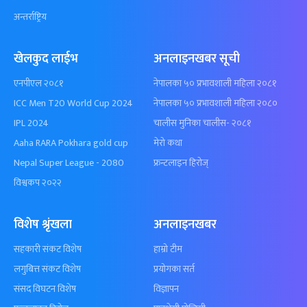
अन्तर्राष्ट्रिय
खेलकुद लाईभ
अनलाइनखबर सूची
एनपीएल २०८१
नेपालका ५० प्रभावशाली महिला २०८१
ICC Men T20 World Cup 2024
नेपालका ५० प्रभावशाली महिला २०८०
IPL 2024
चालीस मुनिका चालीस- २०८१
Aaha RARA Pokhara gold cup
मेरो कथा
Nepal Super League - 2080
फ्रन्टलाइन हिरोज्
विश्वकप २०२२
विशेष श्रृंखला
अनलाइनखबर
सहकारी संकट विशेष
हाम्रो टीम
लगुबित्त संकट विशेष
प्रयोगका सर्त
संसद विघटन विशेष
विज्ञापन