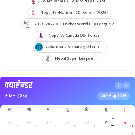
West Indies A Tour to Nepal 2024
Nepal Tri-Nation T20I Series (2024)
2023–2027 ICC Cricket World Cup League 2
Nepal Vs Canada ODI Series
Aaha RARA Pokhara gold cup
Nepal Super League
क्यालेन्डर
साउन २०८३
Jul
Aug 2026
/
आ
सो
मं
बु
बि
शु
श
२८
२९
३०
३१
३२
१
२
12
13
14
15
16
17
18