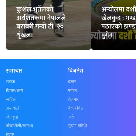
कुशल भुर्तेलको
अन्योलमा दशौँ र
अर्धशतकमा नेपालले
खेलकुद : गण्
बराबरी गर्‍यो टी–२०
पठाएको झण्डा
शृंखला
पुगेन
समाचार
विजनेस
समाज
बजार
विचार/ब्लग
पर्यटन
साहित्य
रोजगार
अन्तर्वार्ता
बैँक / वित्त
खेलकुद़़
अटो
जीवनशैली/स्वास्थ्य
सूचना-प्रविधि
प्रवास