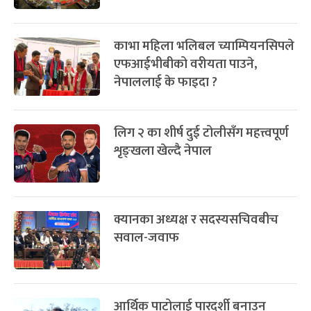
काभा महिला भलिबल च्याम्पियनसिपले
एफआईभीबीको वरीयता पाउने,
नेपाललाई के फाइदा ?
लिग २ का शीर्ष दुई टोलीसँग महत्त्वपूर्ण
शृङ्खला खेल्दै नेपाल
क्यानका अध्यक्ष र सदस्यसचिवबीच
सवाल-जवाफ
आर्थिक पाटोलाई पारदर्शी बनाउन