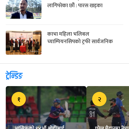
लागिपरेका छौं : पारस खड्का
काभा महिला भलिबल
च्याम्पियनसिपको ट्रफी सार्वजनिक
ट्रेन्डिङ
१
२
आसिफको १४औं ओडीआई
घरेलु मैदानमा नेप