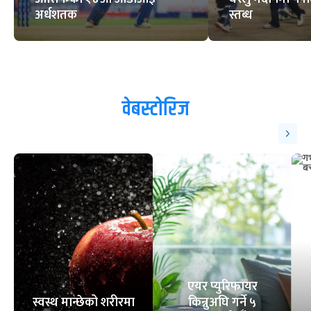
अर्धशतक
स्तब्ध
वेबस्टोरिज
एयर प्युरिफायर
स्वस्थ मान्छेको शरीरमा
किन्नुअघि गर्ने ५