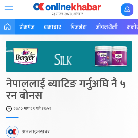
२३ साउन २०८३, शनिबार
होमपेज
समाचार
बिजनेस
जीवनशैली
मनोर
नेपाललाई ब्याटिङ गर्नुअघि नै ५
रन बोनस
२०८० माघ २९ गते १३:५२
अनलाइनखबर