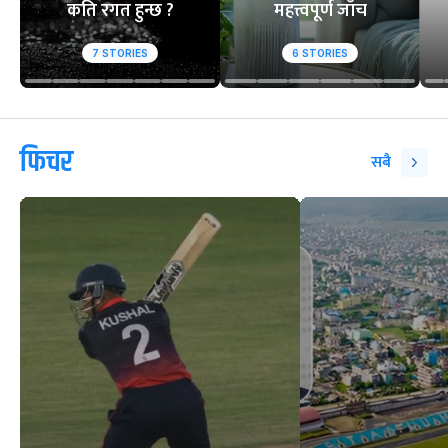
कति रगत हुन्छ ?
महत्त्वपूर्ण जाँच
7
STORIES
6
STORIES
फिचर
सबै