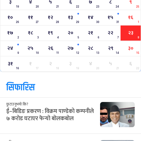
३
४
५
६
७
८
९
19
20
21
22
23
24
25
१०
११
१२
१३
१४
१५
१६
26
27
28
29
30
31
1
१७
१८
१९
२०
२१
२२
२३
2
3
4
5
6
7
8
२४
२५
२६
२७
२८
२९
३०
9
10
11
12
13
14
15
३१
१
२
३
४
५
६
16
17
18
19
20
21
22
सिफारिस
छुटाउनुभयो कि?
ई–बिडिङ प्रकरण : विक्रम पाण्डेको कम्पनीले
७ करोड घटाएर फेर्‍यो बोलकबोल