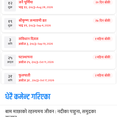
जनै पूर्णिमा
२० दिन बाँकी
१२
-
भाद्र १२, २०८३
Aug 28, 2026
शुक्र
श्रीकृष्ण जन्माष्टमी व्रत
२७ दिन बाँकी
१९
-
भाद्र १९, २०८३
Sep 4, 2026
शुक्र
संविधान दिवस
१ महिना बाँकी
३
-
असोज ३, २०८३
Sep 19, 2026
शनि
घटस्थापना
२ महिना बाँकी
२५
-
असोज २५, २०८३
Oct 11, 2026
आइत
फूलपाती
२ महिना बाँकी
३१
-
असोज ३१ , २०८३
Oct 17, 2026
शनि
कार्तिक सङ्क्रान्ति
धेरै कमेन्ट गरिएका
२ महिना बाँकी
१
-
कार्तिक १, २०८३
Oct 18, 2026
आइत
बाम माछाको रहस्यमय जीवन : नदीका पाहुना, समुद्रका
महानवमी
२ महिना बाँकी
३
Oct 20, 2026