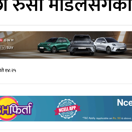
छी रुसी मोडलसँगको प
गते १४:२५