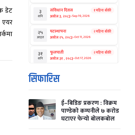
क डेट
संविधान दिवस
१ महिना बाँकी
३
-
असोज ३, २०८३
Sep 19, 2026
शनि
 एयर
घटस्थापना
२ महिना बाँकी
र्कमा
२५
-
असोज २५, २०८३
Oct 11, 2026
आइत
फूलपाती
२ महिना बाँकी
३१
-
असोज ३१ , २०८३
Oct 17, 2026
शनि
कार्तिक सङ्क्रान्ति
२ महिना बाँकी
१
सिफारिस
-
कार्तिक १, २०८३
Oct 18, 2026
आइत
महानवमी
२ महिना बाँकी
३
-
कार्तिक ३, २०८३
Oct 20, 2026
मंगल
ई–बिडिङ प्रकरण : विक्रम
पाण्डेको कम्पनीले ७ करोड
विजयादशमी
२ महिना बाँकी
४
घटाएर फेर्‍यो बोलकबोल
-
कार्तिक ४, २०८३
Oct 21, 2026
बुध