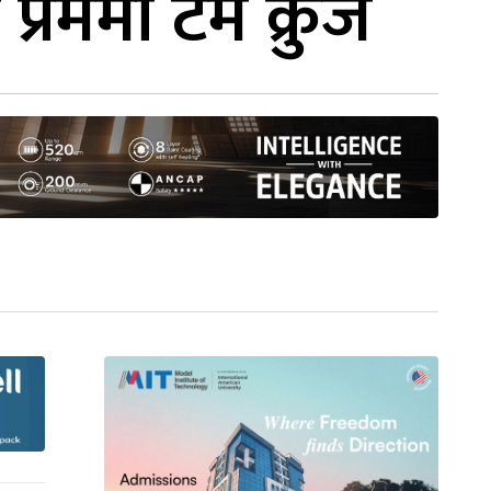
्रेममा टम क्रुज