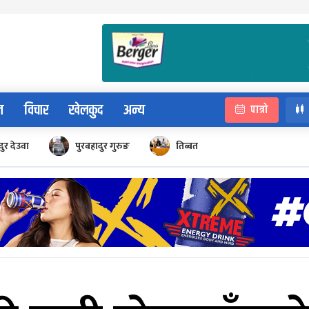
न
विचार
खेलकुद
अन्य
पात्रो
ुर देउवा
पुरबहादुर गुरुङ
तिब्बत