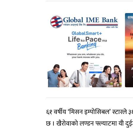
६१ वर्षीय ‘मिसन इम्पोसिबल’ स्टारले 
छ । खैरोवाको लण्डन फ्ल्याटमा यी दु