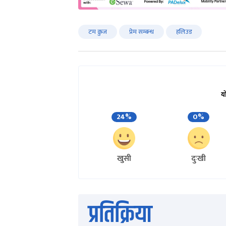
टम क्रुज
प्रेम सम्बन्ध
हलिउड
य
24%
0%
खुसी
दुःखी
प्रतिक्रिया