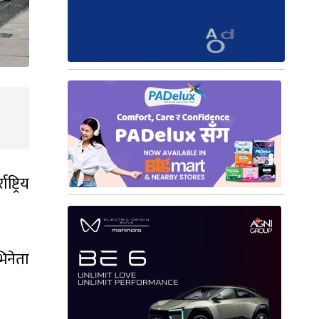
्ट्रिय
िनेता