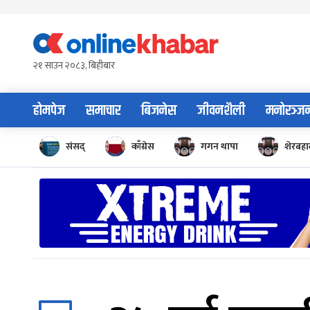
Skip
to
content
२१ साउन २०८३, बिहीबार
होमपेज
समाचार
बिजनेस
जीवनशैली
मनोरञ्ज
संसद्
काँग्रेस
गगन थापा
शेरबहाद