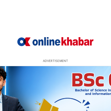
ADVERTISEMENT