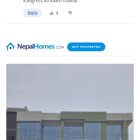
Kangress ko kaam chaina!
Reply
1
HOT PROPERTIES