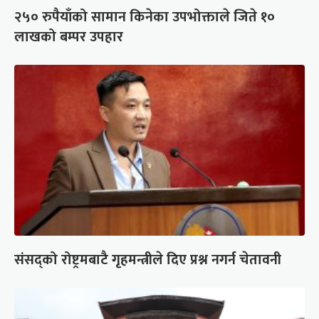
२५० रुपैयाँको सामान किनेका उपभोक्ताले जिते १०
लाखको बम्पर उपहार
संसद्को रोष्ट्रमबाटै गृहमन्त्रीले दिए प्रश्न नगर्न चेतावनी