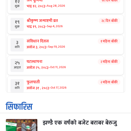
जनै पूर्णिमा
२१ दिन बाँकी
१२
-
भाद्र १२, २०८३
Aug 28, 2026
शुक्र
श्रीकृष्ण जन्माष्टमी व्रत
२८ दिन बाँकी
१९
-
भाद्र १९, २०८३
Sep 4, 2026
शुक्र
संविधान दिवस
१ महिना बाँकी
३
-
असोज ३, २०८३
Sep 19, 2026
शनि
घटस्थापना
२ महिना बाँकी
२५
-
असोज २५, २०८३
Oct 11, 2026
आइत
फूलपाती
२ महिना बाँकी
३१
-
असोज ३१ , २०८३
Oct 17, 2026
शनि
कार्तिक सङ्क्रान्ति
२ महिना बाँकी
१
सिफारिस
-
कार्तिक १, २०८३
Oct 18, 2026
आइत
झण्डै एक वर्षको बजेट बराबर बेरुजु
महानवमी
२ महिना बाँकी
३
-
कार्तिक ३, २०८३
Oct 20, 2026
मंगल