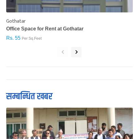
Gothatar
S
Office Space for Rent at Gothatar
H
Rs. 55
R
Per Sq.Feet
‹
›
सम्बन्धित खबर