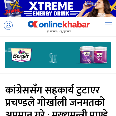
Skip
to
२२ साउन २०८३, शुक्रबार
content
कांग्रेससँग सहकार्य टुटाएर
प्रचण्डले गोर्खाली जनमतको
अपमान गरे : मुख्यमन्त्री पाण्डे