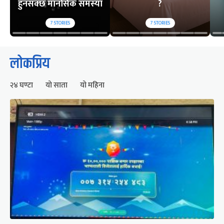
हुनसक्छ मानसिक समस्या
?
7
STORIES
7
STORIES
लोकप्रिय
२४ घण्टा
यो साता
यो महिना