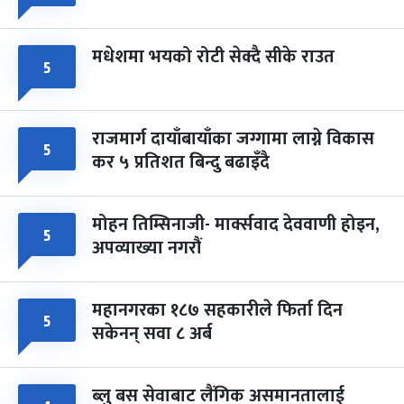
मधेशमा भयको रोटी सेक्दै सीके राउत
५
राजमार्ग दायाँबायाँका जग्गामा लाग्ने विकास
५
कर ५ प्रतिशत बिन्दु बढाइँदै
मोहन तिम्सिनाजी- मार्क्सवाद देववाणी होइन,
५
अपव्याख्या नगरौं
महानगरका १८७ सहकारीले फिर्ता दिन
५
सकेनन् सवा ८ अर्ब
ब्लु बस सेवाबाट लैंगिक असमानतालाई