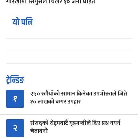
गोरखामा सिंगुसले चिलेर १० जना घाइते
यो पनि
ट्रेन्डिङ
२५० रुपैयाँको सामान किनेका उपभोक्ताले जिते
१
१० लाखको बम्पर उपहार
संसद्को रोष्ट्रमबाटै गृहमन्त्रीले दिए प्रश्न नगर्न
२
चेतावनी