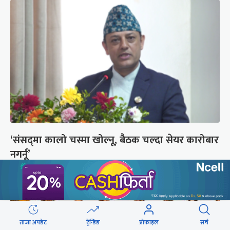
‘संसद्‍मा कालो चस्मा खोल्नू, बैठक चल्दा सेयर कारोबार
नगर्नू’
ताजा अपडेट
ट्रेन्डिङ
प्रोफाइल
सर्च