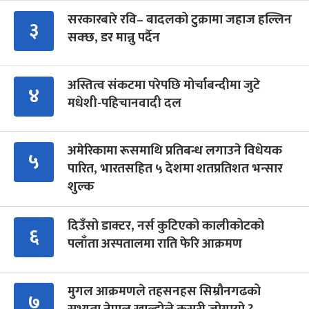
सरकारबारे रवि– बादलको टुक्रामा जहाज हल्लिन
३
सक्छ, डर मान्नु पर्दैन
अस्तित्व संकटमा परेपछि मोर्चाबन्दीमा जुटे
४
मधेशी-पहिचानवादी दल
अमेरिकामा रूसमाथि प्रतिबन्ध लगाउने विधेयक
५
पारित, भारतसहित ५ देशमा शतप्रतिशत भन्सार
शुल्क
दिउँसो डाक्टर, नर्स कुटिएको कालीकोटको
६
पलाँता अस्पतालमा राति फेरि आक्रमण
मुगल आक्रमणले तहसनहस सिम्रौनगढको
७