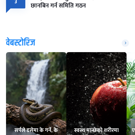
३
छानबिन गर्न समिति गठन
वेबस्टोरिज
सर्पले डसेमा के गर्ने, के
स्वस्थ मान्छेको शरीरमा
ए