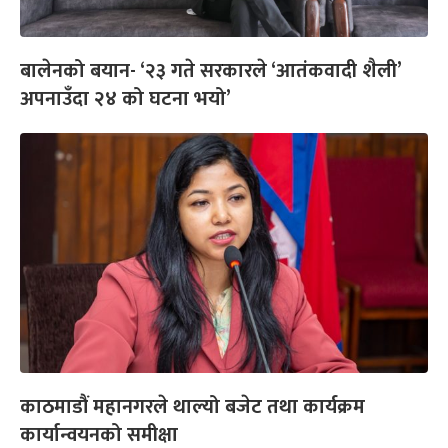
बालेनको बयान- ‘२३ गते सरकारले ‘आतंकवादी शैली’
अपनाउँदा २४ को घटना भयो’
काठमाडौं महानगरले थाल्यो बजेट तथा कार्यक्रम
कार्यान्वयनको समीक्षा