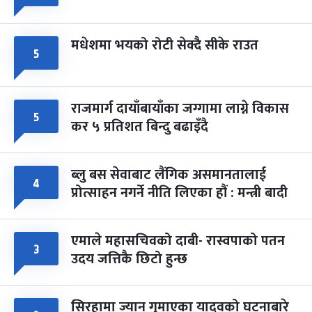
मधेशमा भयको रोटी सेक्दै सीके राउत
५
राजमार्ग दायाँबायाँका जग्गामा लाग्ने विकास
५
कर ५ प्रतिशत बिन्दु बढाइँदै
ब्लु बस सेवाबाट लैंगिक असमानतालाई
४
प्रोत्साहन नगर्ने नीति लिएका हौं : मन्त्री बादी
एमाले महासचिवको दाबी- रास्वपाको पतन
३
उदय जत्तिकै छिटो हुन्छ
सिरहामा ज्यान गुमाएका यादवको घटनाबारे