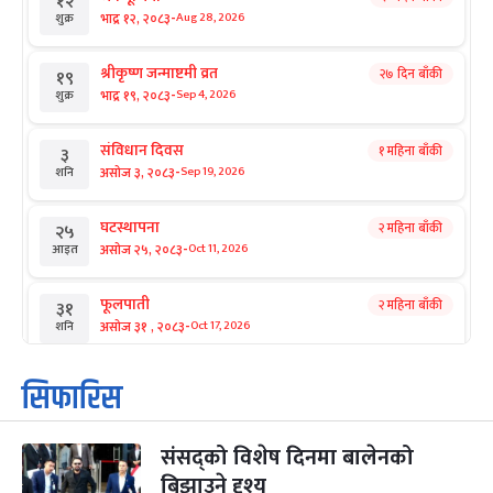
१२
-
भाद्र १२, २०८३
Aug 28, 2026
शुक्र
श्रीकृष्ण जन्माष्टमी व्रत
२७ दिन बाँकी
१९
-
भाद्र १९, २०८३
Sep 4, 2026
शुक्र
संविधान दिवस
१ महिना बाँकी
३
-
असोज ३, २०८३
Sep 19, 2026
शनि
घटस्थापना
२ महिना बाँकी
२५
-
असोज २५, २०८३
Oct 11, 2026
आइत
फूलपाती
२ महिना बाँकी
३१
-
असोज ३१ , २०८३
Oct 17, 2026
शनि
कार्तिक सङ्क्रान्ति
२ महिना बाँकी
१
सिफारिस
-
कार्तिक १, २०८३
Oct 18, 2026
आइत
संसद्को विशेष दिनमा बालेनको
महानवमी
२ महिना बाँकी
३
-
बिझाउने दृश्य
कार्तिक ३, २०८३
Oct 20, 2026
मंगल