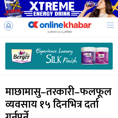
Skip
to
२३ साउन २०८३, शनिबार
content
माछामासु–तरकारी–फलफूल
व्यवसाय १५ दिनभित्र दर्ता
गर्नुपर्ने