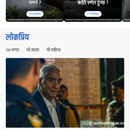
नगर्ने ?
कति रगत हुन्छ ?
6
STORIES
7
STORIES
लोकप्रिय
२४ घण्टा
यो साता
यो महिना