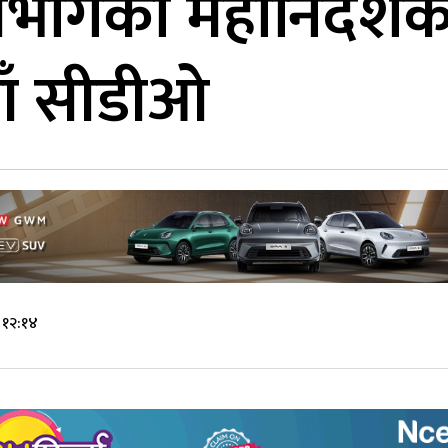
भागको महानिर्देशक
ाँ सीडीओ
 १२:१४