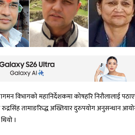
 अध्यागमन विभागको महानिर्देशकमा कोषहरि निरौलालाई पठा
 रुद्रसिंह तामाङरिुद्ध अख्तियार दुरुपयोग अनुसन्धान आय
 थियो ।