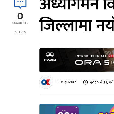
अध्यागमन वि
0
जिल्लामा नय
COMMENTS
SHARES
अनलाइनखबर
२०८० चैत ६ गते