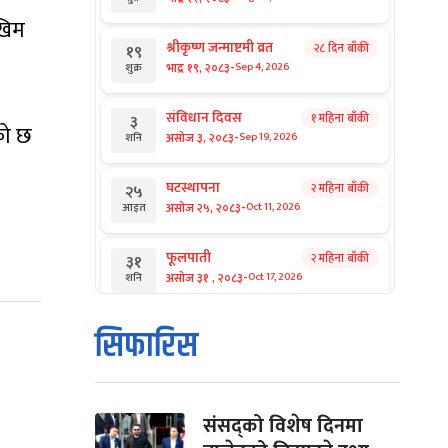
खिम
श्रीकृष्ण जन्माष्टमी व्रत
२८ दिन बाँकी
१९
-
भाद्र १९, २०८३
Sep 4, 2026
शुक्र
संविधान दिवस
१ महिना बाँकी
३
को छ
-
असोज ३, २०८३
Sep 19, 2026
शनि
घटस्थापना
२ महिना बाँकी
२५
-
असोज २५, २०८३
Oct 11, 2026
आइत
फूलपाती
२ महिना बाँकी
३१
-
असोज ३१ , २०८३
Oct 17, 2026
शनि
कार्तिक सङ्क्रान्ति
२ महिना बाँकी
१
सिफारिस
-
कार्तिक १, २०८३
Oct 18, 2026
आइत
महानवमी
२ महिना बाँकी
३
-
कार्तिक ३, २०८३
Oct 20, 2026
मंगल
संसद्को विशेष दिनमा