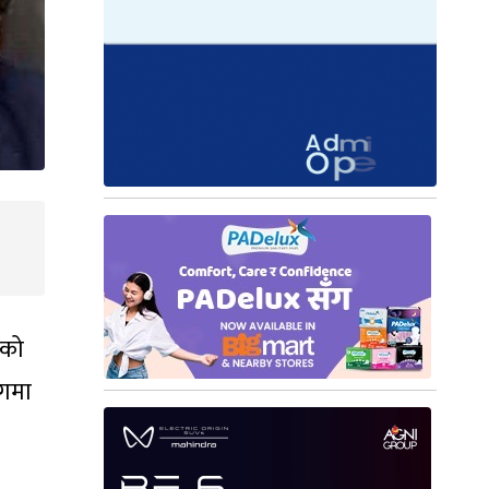
एको
ोगमा