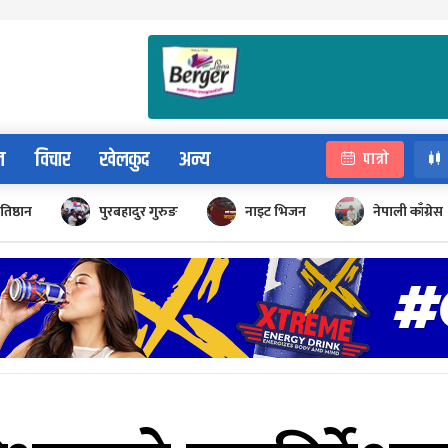
न
विचार
खेलकुद
अन्य
पात्रो
रतिष्ठान
पुरबहादुर गुरुङ
नाइट भिजन
नेपाली काँग्रेस