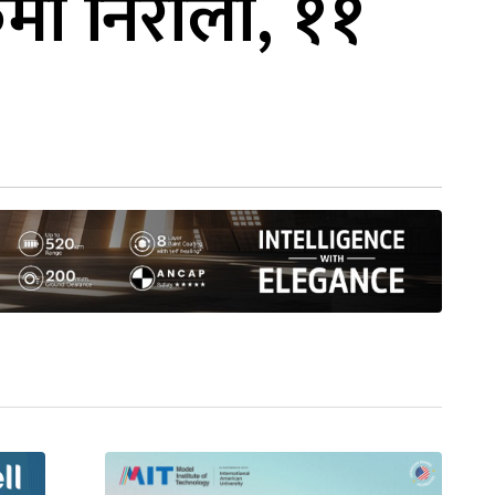
मा निरौला, ११