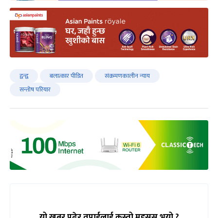
द्वन्द्व
बलात्कार पीडित
संक्रमणकालीन न्याय
सन्तोष परियार
यो खबर पढेर तपाईलाई कस्तो महसुस भयो ?