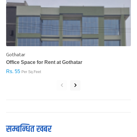
Gothatar
S
Office Space for Rent at Gothatar
H
Rs. 55
R
Per Sq.Feet
‹
›
सम्बन्धित खबर