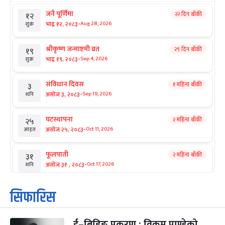
जनै पूर्णिमा
२२ दिन बाँकी
१२
-
भाद्र १२, २०८३
Aug 28, 2026
शुक्र
श्रीकृष्ण जन्माष्टमी व्रत
२९ दिन बाँकी
१९
-
भाद्र १९, २०८३
Sep 4, 2026
शुक्र
संविधान दिवस
१ महिना बाँकी
३
-
असोज ३, २०८३
Sep 19, 2026
शनि
घटस्थापना
२ महिना बाँकी
२५
-
असोज २५, २०८३
Oct 11, 2026
आइत
फूलपाती
२ महिना बाँकी
३१
-
असोज ३१ , २०८३
Oct 17, 2026
शनि
कार्तिक सङ्क्रान्ति
२ महिना बाँकी
१
सिफारिस
-
कार्तिक १, २०८३
Oct 18, 2026
आइत
ई–बिडिङ प्रकरण : विक्रम पाण्डेको
महानवमी