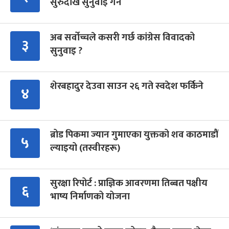
सुरुदेखि सुनुवाइ गर्ने
अब सर्वोच्चले कसरी गर्छ कांग्रेस विवादको
३
सुनुवाइ ?
शेरबहादुर देउवा साउन २६ गते स्वदेश फर्किने
४
ब्रोड पिकमा ज्यान गुमाएका युक्तको शव काठमाडौं
५
ल्याइयो (तस्वीरहरू)
सुरक्षा रिपोर्ट : प्राज्ञिक आवरणमा तिब्बत पक्षीय
६
भाष्य निर्माणको योजना