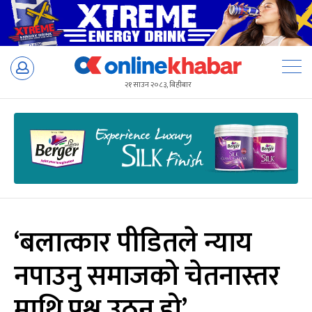
Skip
to
२१ साउन २०८३, बिहीबार
content
‘बलात्कार पीडितले न्याय
नपाउनु समाजको चेतनास्तर
माथि प्रश्न उठ्नु हो’