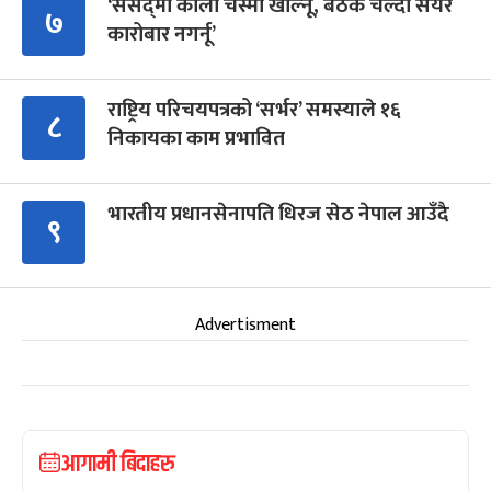
‘संसद्‍मा कालो चस्मा खोल्नू, बैठक चल्दा सेयर
७
कारोबार नगर्नू’
राष्ट्रिय परिचयपत्रको ‘सर्भर’ समस्याले १६
८
निकायका काम प्रभावित
भारतीय प्रधानसेनापति धिरज सेठ नेपाल आउँदै
९
Advertisment
आगामी बिदाहरु