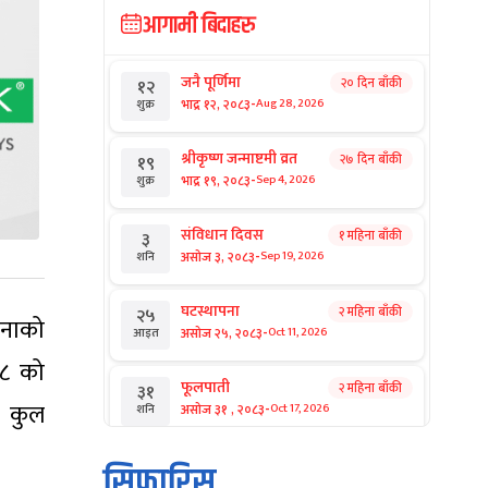
आगामी बिदाहरु
जनै पूर्णिमा
२० दिन बाँकी
१२
-
भाद्र १२, २०८३
Aug 28, 2026
शुक्र
श्रीकृष्ण जन्माष्टमी व्रत
२७ दिन बाँकी
१९
-
भाद्र १९, २०८३
Sep 4, 2026
शुक्र
संविधान दिवस
१ महिना बाँकी
३
-
असोज ३, २०८३
Sep 19, 2026
शनि
घटस्थापना
२ महिना बाँकी
२५
णनाको
-
असोज २५, २०८३
Oct 11, 2026
आइत
७८ को
फूलपाती
२ महिना बाँकी
३१
र कुल
-
असोज ३१ , २०८३
Oct 17, 2026
शनि
कार्तिक सङ्क्रान्ति
२ महिना बाँकी
१
सिफारिस
-
कार्तिक १, २०८३
Oct 18, 2026
आइत