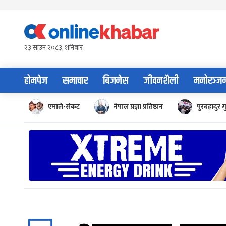
Skip
to
content
२३ साउन २०८३, शनिबार
होमपेज
समाचार
बिजनेस
जीवनशैली
मनोरञ्ज
एमाले-संकट
नेपाल प्रज्ञा प्रतिष्ठान
पुरबहादुर ग