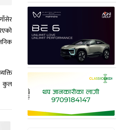
ाँसेर
रिएको
वजनिक
यक्ति
त कुल