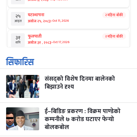
घटस्थापना
२ महिना बाँकी
२५
-
असोज २५, २०८३
Oct 11, 2026
आइत
फूलपाती
२ महिना बाँकी
३१
-
असोज ३१ , २०८३
Oct 17, 2026
शनि
कार्तिक सङ्क्रान्ति
२ महिना बाँकी
१
सिफारिस
-
कार्तिक १, २०८३
Oct 18, 2026
आइत
संसद्को विशेष दिनमा बालेनको
महानवमी
२ महिना बाँकी
३
-
बिझाउने दृश्य
कार्तिक ३, २०८३
Oct 20, 2026
मंगल
विजयादशमी
२ महिना बाँकी
४
-
कार्तिक ४, २०८३
Oct 21, 2026
बुध
ई–बिडिङ प्रकरण : विक्रम पाण्डेको
कम्पनीले ७ करोड घटाएर फेर्‍यो
पापा‌ङ्कुशा एकादशी व्रत
२ महिना बाँकी
५
बोलकबोल
-
कार्तिक ५, २०८३
Oct 22, 2026
बिहि