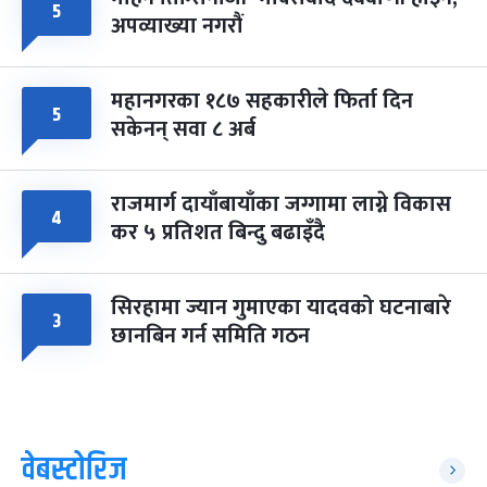
५
अपव्याख्या नगरौं
महानगरका १८७ सहकारीले फिर्ता दिन
५
सकेनन् सवा ८ अर्ब
राजमार्ग दायाँबायाँका जग्गामा लाग्ने विकास
४
कर ५ प्रतिशत बिन्दु बढाइँदै
सिरहामा ज्यान गुमाएका यादवको घटनाबारे
३
छानबिन गर्न समिति गठन
वेबस्टोरिज