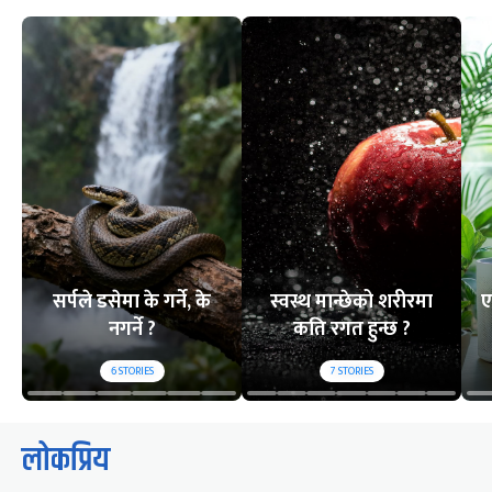
सर्पले डसेमा के गर्ने, के
स्वस्थ मान्छेको शरीरमा
ए
नगर्ने ?
कति रगत हुन्छ ?
6
STORIES
7
STORIES
लोकप्रिय