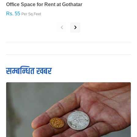
Office Space for Rent at Gothatar
H
Rs. 55
R
Per Sq.Feet
‹
›
सम्बन्धित खबर