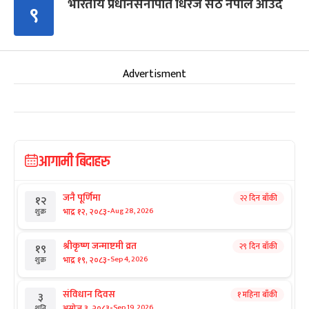
भारतीय प्रधानसेनापति धिरज सेठ नेपाल आउँदै
९
Advertisment
आगामी बिदाहरु
जनै पूर्णिमा
२२ दिन बाँकी
१२
-
भाद्र १२, २०८३
Aug 28, 2026
शुक्र
श्रीकृष्ण जन्माष्टमी व्रत
२९ दिन बाँकी
१९
-
भाद्र १९, २०८३
Sep 4, 2026
शुक्र
संविधान दिवस
१ महिना बाँकी
३
-
असोज ३, २०८३
Sep 19, 2026
शनि