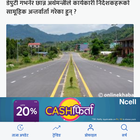
डेपुटी गभर्नर छान्न अर्थमन्त्रीले कार्यकारी निर्देशकहरूको
सामूहिक अन्तर्वार्ता गरेका हुन् ?
राजमार्ग दायाँबायाँका जग्गामा लाग्ने विकास कर ५
प्रतिशत बिन्दु बढाइँदै
ताजा अपडेट
ट्रेन्डिङ
प्रोफाइल
सर्च