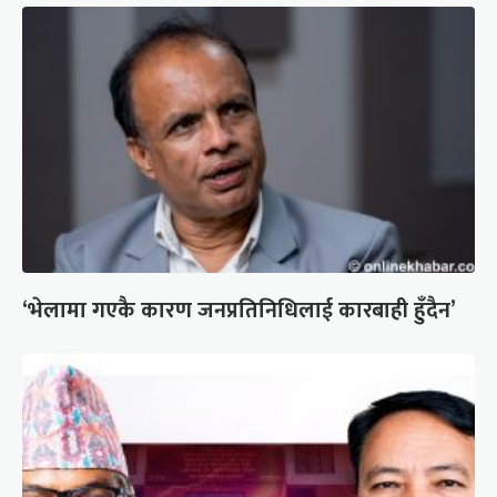
‘भेलामा गएकै कारण जनप्रतिनिधिलाई कारबाही हुँदैन’