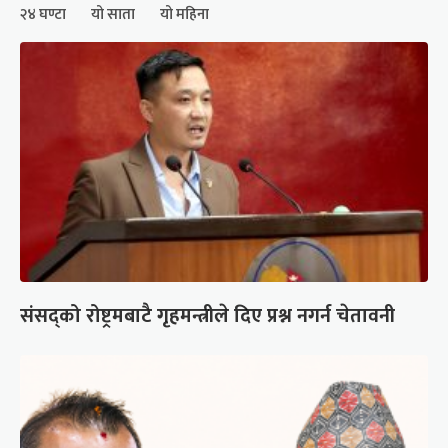
२४ घण्टा
यो साता
यो महिना
संसद्को रोष्ट्रमबाटै गृहमन्त्रीले दिए प्रश्न नगर्न चेतावनी