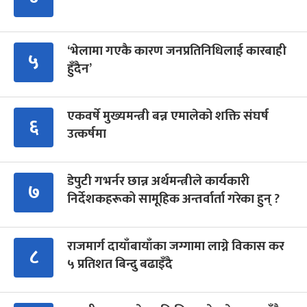
‘भेलामा गएकै कारण जनप्रतिनिधिलाई कारबाही
५
हुँदैन’
एकवर्षे मुख्यमन्त्री बन्न एमालेको शक्ति संघर्ष
६
उत्कर्षमा
डेपुटी गभर्नर छान्न अर्थमन्त्रीले कार्यकारी
७
निर्देशकहरूको सामूहिक अन्तर्वार्ता गरेका हुन् ?
राजमार्ग दायाँबायाँका जग्गामा लाग्ने विकास कर
८
५ प्रतिशत बिन्दु बढाइँदै