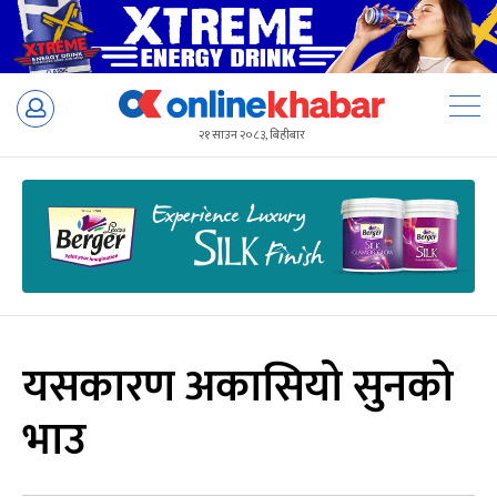
Skip
to
२१ साउन २०८३, बिहीबार
content
यसकारण अकासियो सुनको
भाउ