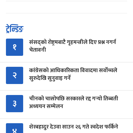
ट्रेन्डिङ
संसद्को रोष्ट्रमबाटै गृहमन्त्रीले दिए प्रश्न नगर्न
१
चेतावनी
कांग्रेसको आधिकारिकता विवादमा सर्वोच्चले
२
सुरुदेखि सुनुवाइ गर्ने
चीनको चासोपछि सरकारले रद्द गर्‍यो तिब्बती
३
अध्ययन सम्मेलन
शेरबहादुर देउवा साउन २६ गते स्वदेश फर्किने
४