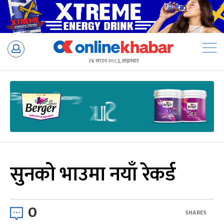
Skip
to
२४ साउन २०८३, आइतबार
content
सुनको भाउमा नयाँ रेकर्ड
0
SHARES