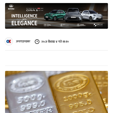
अनलाइनखबर
२०८१ वैशाख ४ गते ११:१०