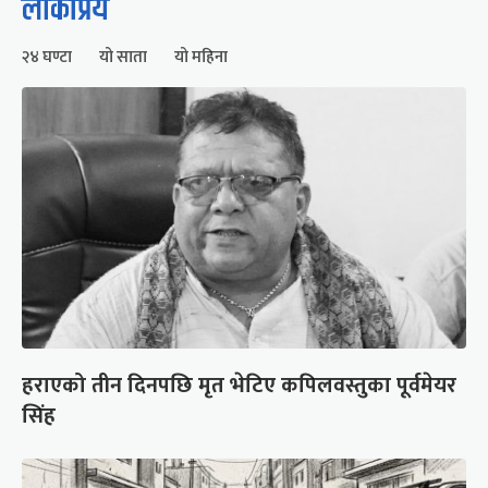
लोकप्रिय
२४ घण्टा
यो साता
यो महिना
हराएको तीन दिनपछि मृत भेटिए कपिलवस्तुका पूर्वमेयर
सिंह