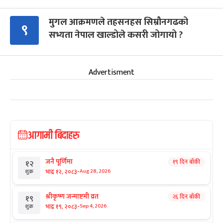
मुगल आक्रमणले तहसनहस सिम्रौनगढको
९
सभ्यता नेपाल खाल्डोले कसरी जोगायो ?
Advertisment
आगामी बिदाहरु
जनै पूर्णिमा
१९ दिन बाँकी
१२
-
भाद्र १२, २०८३
Aug 28, 2026
शुक्र
श्रीकृष्ण जन्माष्टमी व्रत
२६ दिन बाँकी
१९
-
भाद्र १९, २०८३
Sep 4, 2026
शुक्र