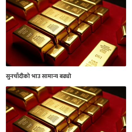
सुनचाँदीको भाउ सामान्य बढ्यो