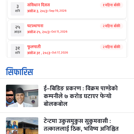
संविधान दिवस
१ महिना बाँकी
३
-
असोज ३, २०८३
Sep 19, 2026
शनि
घटस्थापना
२ महिना बाँकी
२५
-
असोज २५, २०८३
Oct 11, 2026
आइत
फूलपाती
२ महिना बाँकी
३१
-
असोज ३१ , २०८३
Oct 17, 2026
शनि
कार्तिक सङ्क्रान्ति
२ महिना बाँकी
१
सिफारिस
-
कार्तिक १, २०८३
Oct 18, 2026
आइत
ई–बिडिङ प्रकरण : विक्रम पाण्डेको
महानवमी
२ महिना बाँकी
३
-
कम्पनीले ७ करोड घटाएर फेर्‍यो
कार्तिक ३, २०८३
Oct 20, 2026
मंगल
बोलकबोल
विजयादशमी
२ महिना बाँकी
४
-
कार्तिक ४, २०८३
Oct 21, 2026
बुध
टेन्टमा उकुसमुकुस सुकुमवासी :
तत्काललाई ठिक, भविष्य अनिश्चित
पापा‌ङ्कुशा एकादशी व्रत
२ महिना बाँकी
५