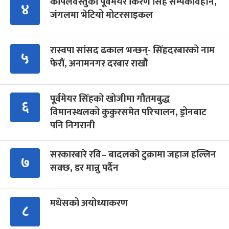
कपिलवस्तुका पूर्वमेयर किरण सिंह सम्पर्कविहीन,
४
जंगलमा भेटियो मोटरसाइकल
रास्वपा सांसद ढकाल भन्छन्- सिंहदरबारको नाम
५
फेरौं, अनामनगर दरबार राखौं
पूर्वमेयर सिंहको खोजीमा गौतमबुद्ध
६
विमानस्थलको कुकुरसमेत परिचालन, ड्रोनबाट
पनि निगरानी
सरकारबारे रवि– बादलको टुक्रामा जहाज हल्लिन
७
सक्छ, डर मान्नु पर्दैन
मधेसको अयोध्याकरण
८