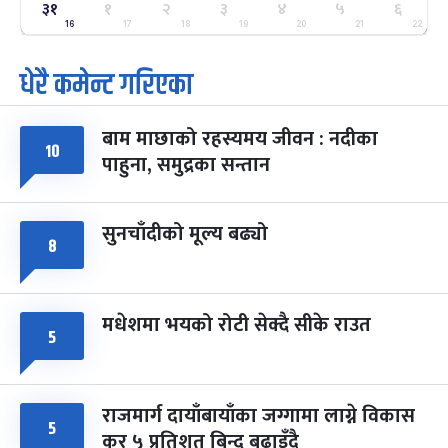
ग्याल्पो ल्होसार
७ महिना बाँकी
२५
३१
१
२
३
४
५
६
-
फाल्गुन २५, २०८३
Mar 9, 2027
मंगल
16
17
18
19
20
21
22
धेरै कमेन्ट गरिएका
पूर्णिमा व्रत
७ महिना बाँकी
७
-
चैत्र ७, २०८३
Mar 21, 2027
आइत
बाम माछाको रहस्यमय जीवन : नदीका
फागुपूर्णिमा
७ महिना बाँकी
८
१०
पाहुना, समुद्रका सन्तान
-
चैत्र ८, २०८३
Mar 22, 2027
सोम
सुनचाँदीको मूल्य बढ्यो
८
मधेशमा भयको रोटी सेक्दै सीके राउत
५
राजमार्ग दायाँबायाँका जग्गामा लाग्ने विकास
५
कर ५ प्रतिशत बिन्दु बढाइँदै