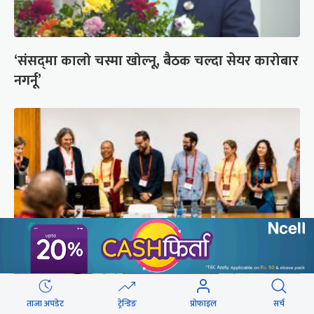
‘संसद्‍मा कालो चस्मा खोल्नू, बैठक चल्दा सेयर कारोबार
नगर्नू’
सुरक्षा रिपोर्ट : प्राज्ञिक आवरणमा तिब्बत पक्षीय भाष्य
ताजा अपडेट
ट्रेन्डिङ
प्रोफाइल
सर्च