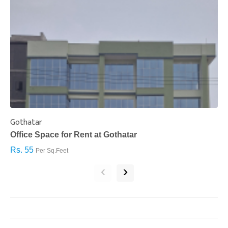
Gothatar
S
Office Space for Rent at Gothatar
H
Rs. 55
R
Per Sq.Feet
‹
›