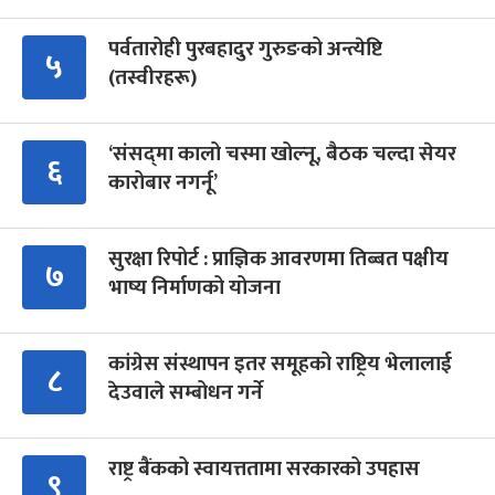
पर्वतारोही पुरबहादुर गुरुङको अन्त्येष्टि
५
(तस्वीरहरू)
‘संसद्‍मा कालो चस्मा खोल्नू, बैठक चल्दा सेयर
६
कारोबार नगर्नू’
सुरक्षा रिपोर्ट : प्राज्ञिक आवरणमा तिब्बत पक्षीय
७
भाष्य निर्माणको योजना
कांग्रेस संस्थापन इतर समूहको राष्ट्रिय भेलालाई
८
देउवाले सम्बोधन गर्ने
राष्ट्र बैंकको स्वायत्ततामा सरकारको उपहास
९