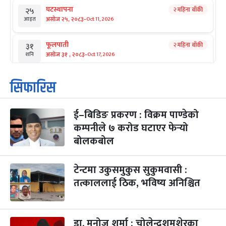
घटस्थापना
२ महिना बाँकी
२५
-
असोज २५, २०८३
Oct 11, 2026
आइत
फूलपाती
२ महिना बाँकी
३१
-
असोज ३१ , २०८३
Oct 17, 2026
शनि
कार्तिक सङ्क्रान्ति
२ महिना बाँकी
१
सिफारिस
-
कार्तिक १, २०८३
Oct 18, 2026
आइत
ई–बिडिङ प्रकरण : विक्रम पाण्डेको
महानवमी
२ महिना बाँकी
३
-
कम्पनीले ७ करोड घटाएर फेर्‍यो
कार्तिक ३, २०८३
Oct 20, 2026
मंगल
बोलकबोल
विजयादशमी
२ महिना बाँकी
४
-
कार्तिक ४, २०८३
Oct 21, 2026
बुध
टेन्टमा उकुसमुकुस सुकुमवासी :
तत्काललाई ठिक, भविष्य अनिश्चित
पापा‌ङ्कुशा एकादशी व्रत
२ महिना बाँकी
५
-
कार्तिक ५, २०८३
Oct 22, 2026
बिहि
डा. मनोज शर्मा : चोलेन्द्रशमशेरका
कुकुर तिहार
३ महिना बाँकी
२२