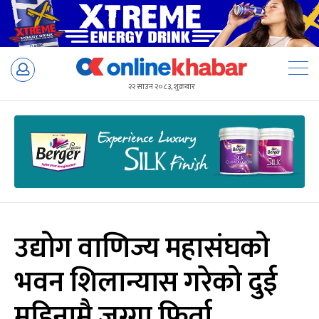
Skip
to
२२ साउन २०८३, शुक्रबार
content
उद्योग वाणिज्य महासंघको
भवन शिलान्यास गरेको दुई
महिनामै जग्गा फिर्ता