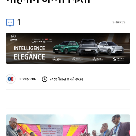
1
SHARES
अनलाइनखबर
२०८१ वैशाख ४ गते २०:१२