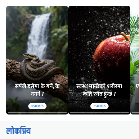
सर्पले डसेमा के गर्ने, के
स्वस्थ मान्छेको शरीरमा
ए
नगर्ने ?
कति रगत हुन्छ ?
6
STORIES
7
STORIES
लोकप्रिय