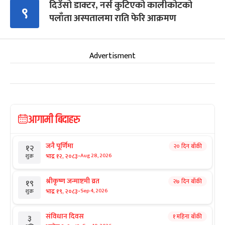
दिउँसो डाक्टर, नर्स कुटिएको कालीकोटको
९
पलाँता अस्पतालमा राति फेरि आक्रमण
Advertisment
आगामी बिदाहरु
जनै पूर्णिमा
२० दिन बाँकी
१२
-
भाद्र १२, २०८३
Aug 28, 2026
शुक्र
श्रीकृष्ण जन्माष्टमी व्रत
२७ दिन बाँकी
१९
-
भाद्र १९, २०८३
Sep 4, 2026
शुक्र
संविधान दिवस
१ महिना बाँकी
३