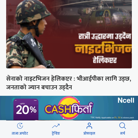
सेनाको नाइटभिजन हेलिकप्टर : भीआईपीका लागि उड्छ,
जनताको ज्यान बचाउन उड्दैन
ताजा अपडेट
ट्रेन्डिङ
प्रोफाइल
सर्च