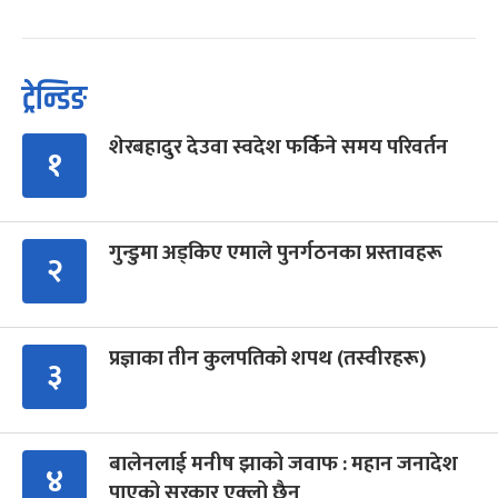
ट्रेन्डिङ
शेरबहादुर देउवा स्वदेश फर्किने समय परिवर्तन
१
गुन्डुमा अड्किए एमाले पुनर्गठनका प्रस्तावहरू
२
प्रज्ञाका तीन कुलपतिको शपथ (तस्वीरहरू)
३
बालेनलाई मनीष झाको जवाफ : महान जनादेश
४
पाएको सरकार एक्लो छैन