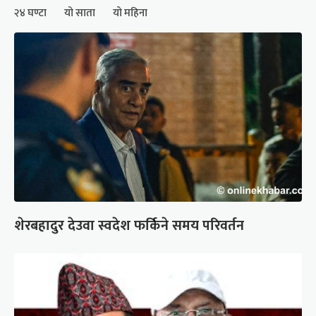
२४ घण्टा
यो साता
यो महिना
शेरबहादुर देउवा स्वदेश फर्किने समय परिवर्तन