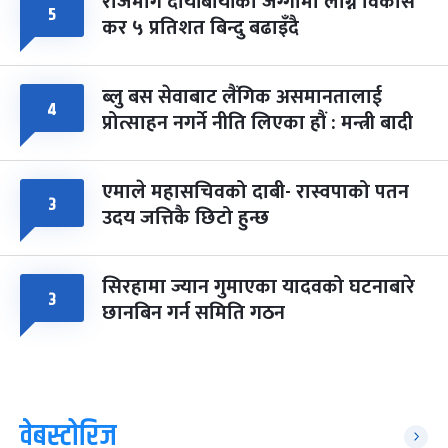
राजमार्ग दायाँबायाँका जग्गामा लाग्ने विकास
५
कर ५ प्रतिशत बिन्दु बढाइँदै
ब्लु बस सेवाबाट लैंगिक असमानतालाई
४
प्रोत्साहन नगर्ने नीति लिएका हौं : मन्त्री बादी
एमाले महासचिवको दाबी- रास्वपाको पतन
३
उदय जत्तिकै छिटो हुन्छ
सिरहामा ज्यान गुमाएका यादवको घटनाबारे
३
छानबिन गर्न समिति गठन
वेबस्टोरिज