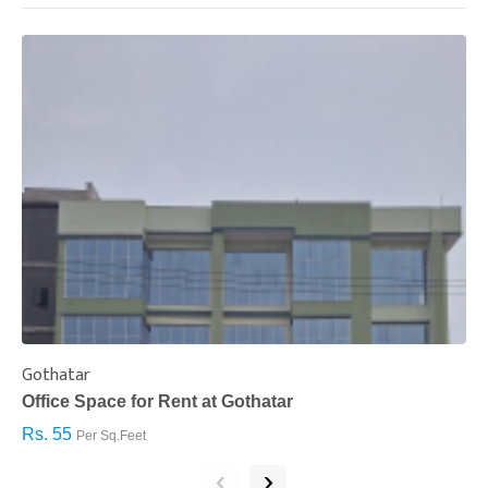
Gothatar
S
Office Space for Rent at Gothatar
H
Rs. 55
R
Per Sq.Feet
‹
›