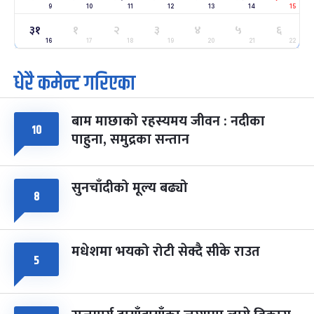
9
10
11
12
13
14
15
ग्याल्पो ल्होसार
७ महिना बाँकी
२५
३१
१
२
३
४
५
६
-
फाल्गुन २५, २०८३
Mar 9, 2027
मंगल
16
17
18
19
20
21
22
धेरै कमेन्ट गरिएका
पूर्णिमा व्रत
७ महिना बाँकी
७
-
चैत्र ७, २०८३
Mar 21, 2027
आइत
बाम माछाको रहस्यमय जीवन : नदीका
फागुपूर्णिमा
७ महिना बाँकी
८
१०
पाहुना, समुद्रका सन्तान
-
चैत्र ८, २०८३
Mar 22, 2027
सोम
सुनचाँदीको मूल्य बढ्यो
८
मधेशमा भयको रोटी सेक्दै सीके राउत
५