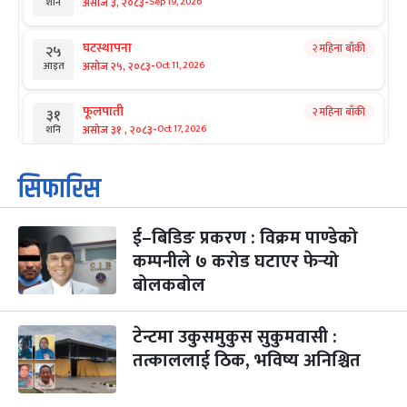
-
असोज ३, २०८३
Sep 19, 2026
शनि
घटस्थापना
२ महिना बाँकी
२५
-
असोज २५, २०८३
Oct 11, 2026
आइत
फूलपाती
२ महिना बाँकी
३१
-
असोज ३१ , २०८३
Oct 17, 2026
शनि
कार्तिक सङ्क्रान्ति
२ महिना बाँकी
१
सिफारिस
-
कार्तिक १, २०८३
Oct 18, 2026
आइत
ई–बिडिङ प्रकरण : विक्रम पाण्डेको
महानवमी
२ महिना बाँकी
३
-
कम्पनीले ७ करोड घटाएर फेर्‍यो
कार्तिक ३, २०८३
Oct 20, 2026
मंगल
बोलकबोल
विजयादशमी
२ महिना बाँकी
४
-
कार्तिक ४, २०८३
Oct 21, 2026
बुध
टेन्टमा उकुसमुकुस सुकुमवासी :
तत्काललाई ठिक, भविष्य अनिश्चित
पापा‌ङ्कुशा एकादशी व्रत
२ महिना बाँकी
५
-
कार्तिक ५, २०८३
Oct 22, 2026
बिहि