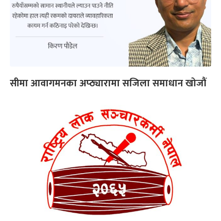
सीमा आवागमनका अप्ठ्यारामा सजिला समाधान खोजौं