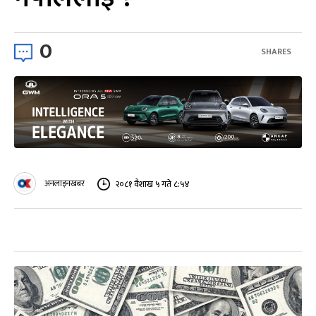
0
SHARES
अनलाइनखबर
२०८१ वैशाख ५ गते ८:५४