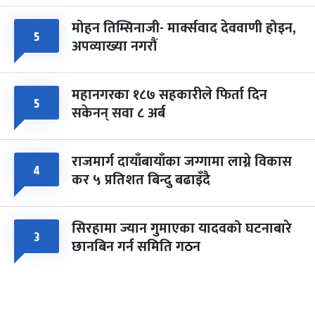
मोहन तिम्सिनाजी- मार्क्सवाद देववाणी होइन,
५
अपव्याख्या नगरौं
महानगरका १८७ सहकारीले फिर्ता दिन
५
सकेनन् सवा ८ अर्ब
राजमार्ग दायाँबायाँका जग्गामा लाग्ने विकास
४
कर ५ प्रतिशत बिन्दु बढाइँदै
सिरहामा ज्यान गुमाएका यादवको घटनाबारे
३
छानबिन गर्न समिति गठन