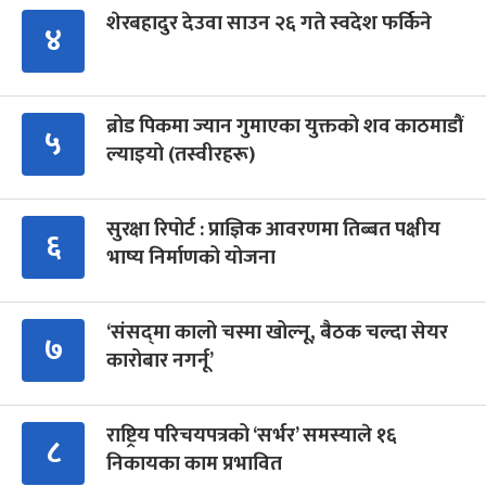
शेरबहादुर देउवा साउन २६ गते स्वदेश फर्किने
४
ब्रोड पिकमा ज्यान गुमाएका युक्तको शव काठमाडौं
५
ल्याइयो (तस्वीरहरू)
सुरक्षा रिपोर्ट : प्राज्ञिक आवरणमा तिब्बत पक्षीय
६
भाष्य निर्माणको योजना
‘संसद्‍मा कालो चस्मा खोल्नू, बैठक चल्दा सेयर
७
कारोबार नगर्नू’
राष्ट्रिय परिचयपत्रको ‘सर्भर’ समस्याले १६
८
निकायका काम प्रभावित