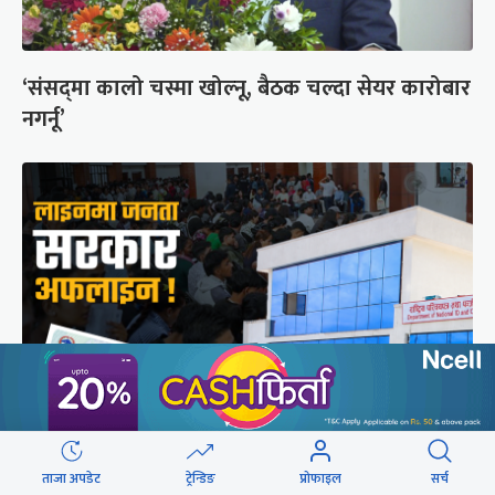
‘संसद्‍मा कालो चस्मा खोल्नू, बैठक चल्दा सेयर कारोबार
नगर्नू’
राष्ट्रिय परिचयपत्रको ‘सर्भर’ समस्याले १६ निकायका
ताजा अपडेट
ट्रेन्डिङ
प्रोफाइल
सर्च