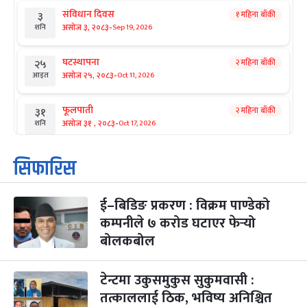
संविधान दिवस
१ महिना बाँकी
३
-
असोज ३, २०८३
Sep 19, 2026
शनि
घटस्थापना
२ महिना बाँकी
२५
-
असोज २५, २०८३
Oct 11, 2026
आइत
फूलपाती
२ महिना बाँकी
३१
-
असोज ३१ , २०८३
Oct 17, 2026
शनि
कार्तिक सङ्क्रान्ति
२ महिना बाँकी
१
सिफारिस
-
कार्तिक १, २०८३
Oct 18, 2026
आइत
ई–बिडिङ प्रकरण : विक्रम पाण्डेको
महानवमी
२ महिना बाँकी
३
-
कम्पनीले ७ करोड घटाएर फेर्‍यो
कार्तिक ३, २०८३
Oct 20, 2026
मंगल
बोलकबोल
विजयादशमी
२ महिना बाँकी
४
-
कार्तिक ४, २०८३
Oct 21, 2026
बुध
टेन्टमा उकुसमुकुस सुकुमवासी :
तत्काललाई ठिक, भविष्य अनिश्चित
पापा‌ङ्कुशा एकादशी व्रत
२ महिना बाँकी
५