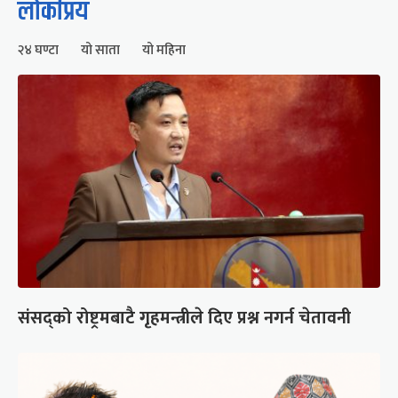
लोकप्रिय
२४ घण्टा
यो साता
यो महिना
संसद्को रोष्ट्रमबाटै गृहमन्त्रीले दिए प्रश्न नगर्न चेतावनी