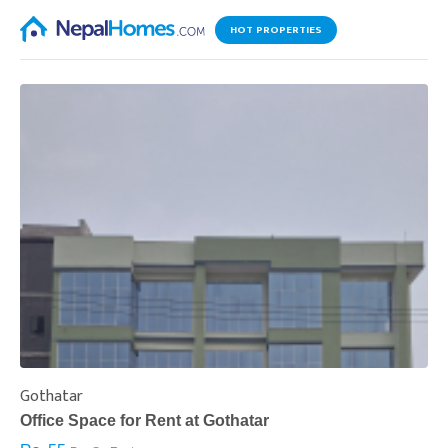
HOT PROPERTIES
Gothatar
S
Office Space for Rent at Gothatar
H