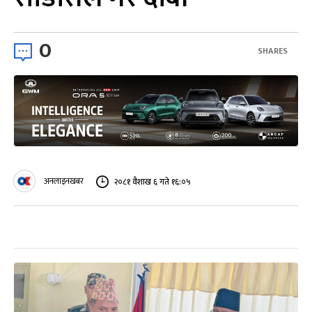
0
SHARES
अनलाइनखबर
२०८१ वैशाख ६ गते १६:०५