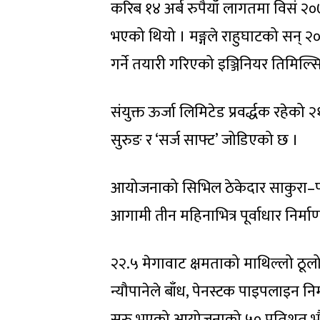
करिब १४ अर्ब रुपैयाँ लागतमा विसं २०७
भएको थियो । मङ्गले राहुघाटको सन् २०
गर्ने तयारी गरिएको इञ्जिनियर तिमिल्स
संयुक्त ऊर्जा लिमिटेड प्रवर्द्धक रहे
सुरुङ र ‘सर्ज साफ्ट’ जोडिएको छ ।
आयोजनाको सिभिल ठेकेदार साकुरा–प
आगामी तीन महिनाभित्र पूर्वाधार निर्म
२२.५ मेगावाट क्षमताको माथिल्लो ठू
न्यौपानेले बाँध, पेनस्टक पाइपलाइन नि
सुरु भएको आयोजनाको ५० प्रतिशत भ