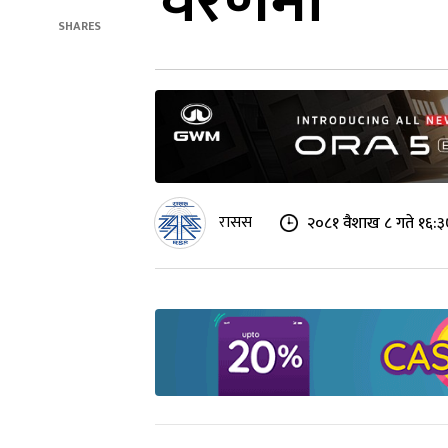
चरणमा
SHARES
रासस
२०८१ वैशाख ८ गते १६: