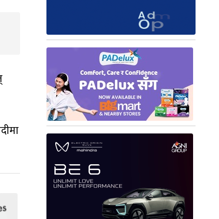
्
नदीमा