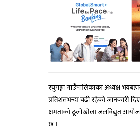
रघुगङ्गा गाउँपालिकाका अध्यक्ष भवबह
प्रतिशतभन्दा बढी रहेको जानकारी दि
क्षमताको ठूलोखोला जलविद्युत् आयोजना
छ ।