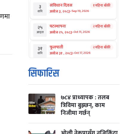
संविधान दिवस
१ महिना बाँकी
३
-
असोज ३, २०८३
Sep 19, 2026
शनि
रणमा
घटस्थापना
२ महिना बाँकी
२५
-
असोज २५, २०८३
Oct 11, 2026
आइत
फूलपाती
२ महिना बाँकी
३१
-
असोज ३१ , २०८३
Oct 17, 2026
शनि
कार्तिक सङ्क्रान्ति
२ महिना बाँकी
१
सिफारिस
-
कार्तिक १, २०८३
Oct 18, 2026
आइत
महानवमी
२ महिना बाँकी
३
-
कार्तिक ३, २०८३
Oct 20, 2026
मंगल
७८४ प्राध्यापक : तलब
त्रिविमा बुझ्छन्, काम
विजयादशमी
२ महिना बाँकी
४
निजीमा गर्छन्
-
कार्तिक ४, २०८३
Oct 21, 2026
बुध
पापा‌ङ्कुशा एकादशी व्रत
ओली नेकपासँग नजिकिँदा
२ महिना बाँकी
५