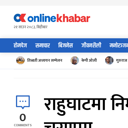
Skip
to
content
२१ साउन २०८३, बिहीबार
होमपेज
समाचार
बिजनेस
जीवनशैली
मनोरञ्ज
तिब्बती अध्ययन सम्मेलन
केपी ओली
गुरुराज 
राहुघाटमा नि
0
COMMENTS