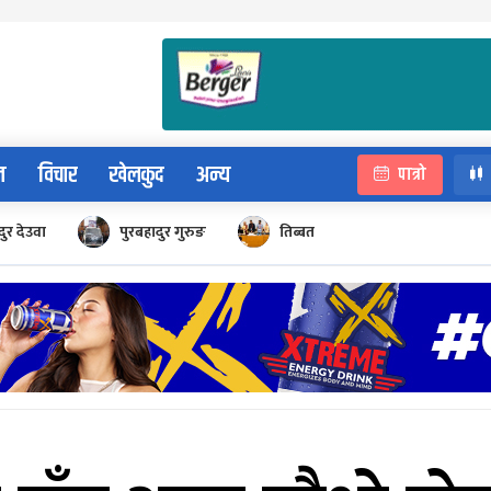
न
विचार
खेलकुद
अन्य
पात्रो
ुर देउवा
पुरबहादुर गुरुङ
तिब्बत