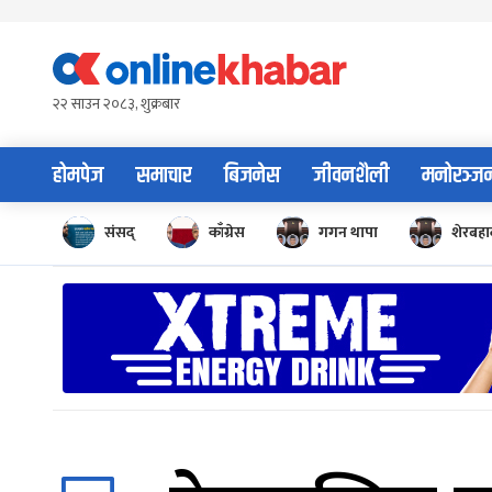
Skip
to
content
२२ साउन २०८३, शुक्रबार
होमपेज
समाचार
बिजनेस
जीवनशैली
मनोरञ्ज
संसद्
काँग्रेस
गगन थापा
शेरबहाद