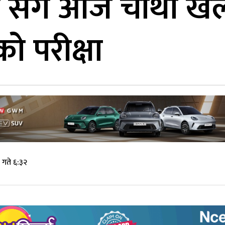
 ए सँग आज चौथो खेल 
ो परीक्षा
 गते ६:३२