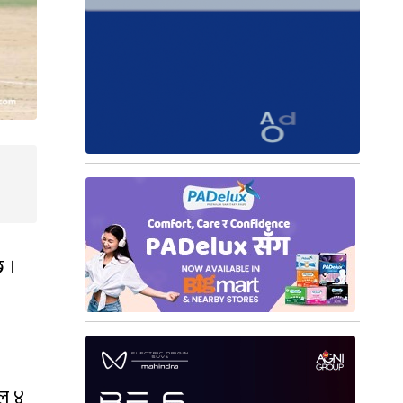
छ ।
ाल ४