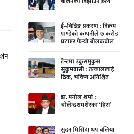
बालेनको बिझाउने दृश्य
विजयादशमी
२ महिना बाँकी
४
-
कार्तिक ४, २०८३
Oct 21, 2026
बुध
ई–बिडिङ प्रकरण : विक्रम
पापा‌ङ्कुशा एकादशी व्रत
२ महिना बाँकी
५
पाण्डेको कम्पनीले ७ करोड
-
कार्तिक ५, २०८३
Oct 22, 2026
बिहि
घटाएर फेर्‍यो बोलकबोल
कुकुर तिहार
३ महिना बाँकी
२२
-
कार्तिक २२, २०८३
Nov 8, 2026
आइत
र्शन
टेन्टमा उकुसमुकुस
सुकुमवासी : तत्काललाई
गाई पूजा
३ महिना बाँकी
२३
-
कार्तिक २३, २०८३
Nov 9, 2026
सोम
ठिक, भविष्य अनिश्चित
गोरुपुजा
३ महिना बाँकी
२४
-
डा. मनोज शर्मा :
कार्तिक २४, २०८३
Nov 10, 2026
मंगल
चोलेन्द्रशमशेरका ‘हिरा’
भाइटीका
३ महिना बाँकी
२५
-
कार्तिक २५, २०८३
Nov 11, 2026
बुध
सुदन मिसिंदा थप बलिया
छठपर्व
३ महिना बाँकी
२९