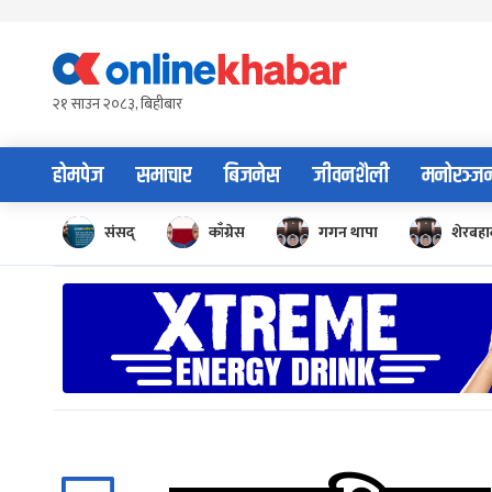
Skip
to
content
२१ साउन २०८३, बिहीबार
होमपेज
समाचार
बिजनेस
जीवनशैली
मनोरञ्ज
संसद्
काँग्रेस
गगन थापा
शेरबहाद