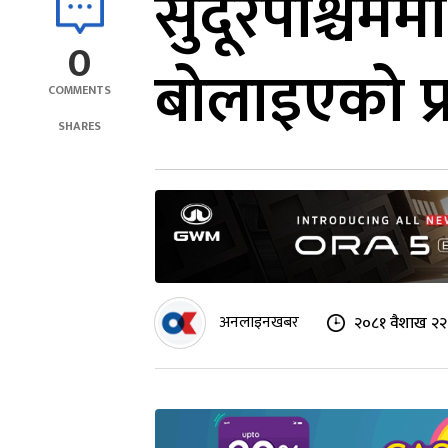
सुदूरपश्चिमम
0
बाेलाइएकाे 
COMMENTS
SHARES
अनलाइनखबर
२०८१ वैशाख २२