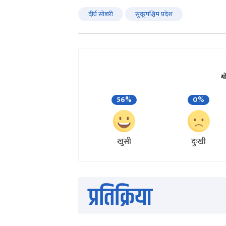
दीर्घ सोडारी
सुदूरपश्चिम प्रदेश
य
56%
0%
खुसी
दुःखी
प्रतिक्रिया