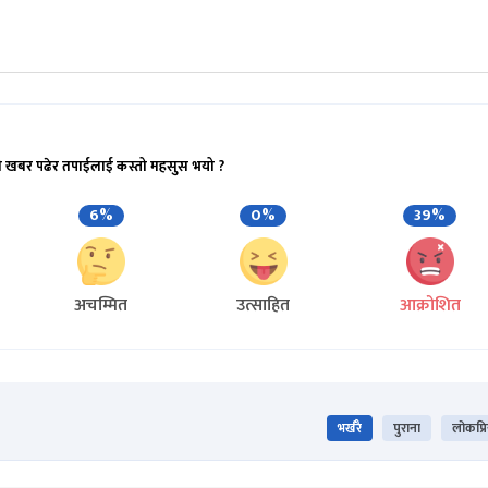
ो खबर पढेर तपाईलाई कस्तो महसुस भयो ?
6%
0%
39%
अचम्मित
उत्साहित
आक्रोशित
भर्खरै
पुराना
लोकप्र