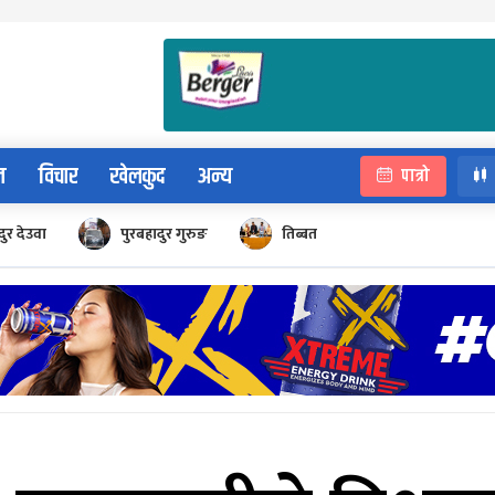
न
विचार
खेलकुद
अन्य
पात्रो
ुर देउवा
पुरबहादुर गुरुङ
तिब्बत