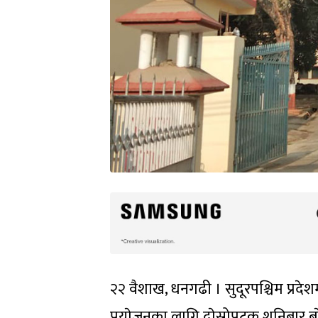
२२ वैशाख, धनगढी । सुदूरपश्चिम प्रदेशमा
प्रयाेजनका लागि दाेस्रोपटक शनिबार 