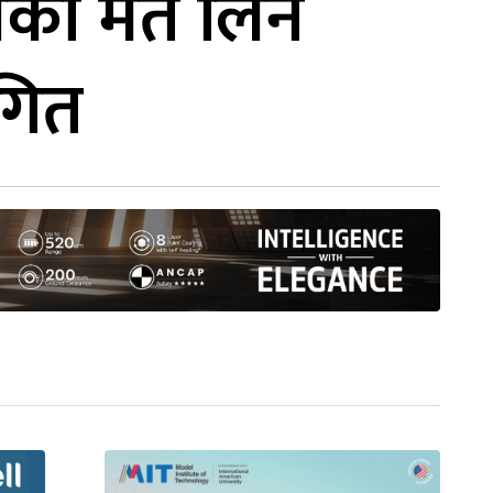
्वासको मत लिन
थगित