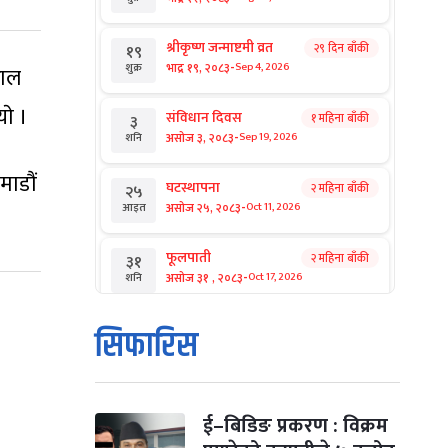
श्रीकृष्ण जन्माष्टमी व्रत
२९ दिन बाँकी
१९
-
भाद्र १९, २०८३
Sep 4, 2026
शुक्र
काल
ाे ।
संविधान दिवस
१ महिना बाँकी
३
-
असोज ३, २०८३
Sep 19, 2026
शनि
माडौं
घटस्थापना
२ महिना बाँकी
२५
-
असोज २५, २०८३
Oct 11, 2026
आइत
फूलपाती
२ महिना बाँकी
३१
-
असोज ३१ , २०८३
Oct 17, 2026
शनि
कार्तिक सङ्क्रान्ति
२ महिना बाँकी
१
सिफारिस
-
कार्तिक १, २०८३
Oct 18, 2026
आइत
महानवमी
२ महिना बाँकी
३
-
कार्तिक ३, २०८३
Oct 20, 2026
मंगल
ई–बिडिङ प्रकरण : विक्रम