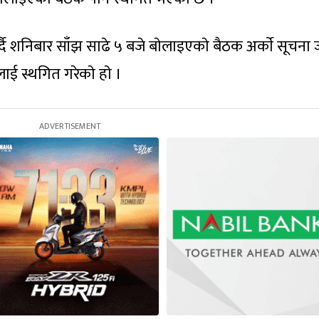
दै शनिबार साँझ साढे ५ बजे बाेलाइएकाे बैठक अर्काे सूचना 
ई स्थगित गरेकाे हाे ।