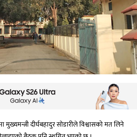
 मुख्यमन्त्री दीर्घबहादुर साेडारीले विश्वासको मत लिने
बाेलाइएकाे बैठक पनि स्थगित भएकाे छ ।