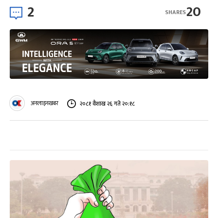
2
20
SHARES
अनलाइनखबर
२०८१ वैशाख २६ गते २०:१८