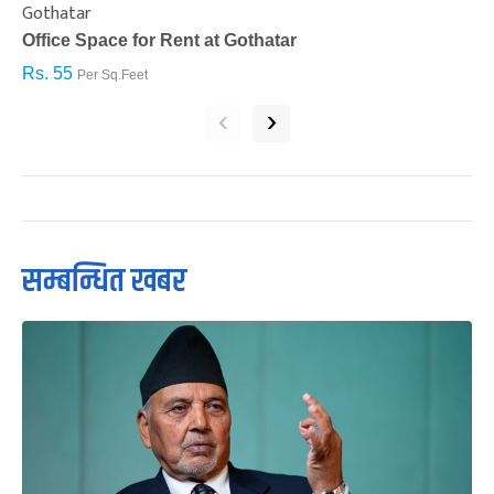
Gothatar
S
Office Space for Rent at Gothatar
H
Rs. 55
R
Per Sq.Feet
‹
›
सम्बन्धित खबर