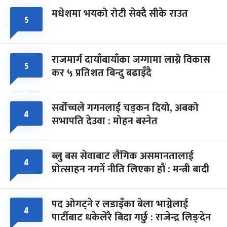
मधेशमा भयको रोटी सेक्दै सीके राउत
५
राजमार्ग दायाँबायाँका जग्गामा लाग्ने विकास
५
कर ५ प्रतिशत बिन्दु बढाइँदै
सर्वोच्चले गगनलाई चड्कन दियो, अबको
४
सभापति देउवा : मोहन बस्नेत
ब्लु बस सेवाबाट लैंगिक असमानतालाई
४
प्रोत्साहन नगर्ने नीति लिएका हौं : मन्त्री बादी
पद ओगट्ने र लडाइँका बेला भाग्नेलाई
४
पार्टीबाट धकेलेरै बिदा गर्छु : राजेन्द्र लिङ्देन