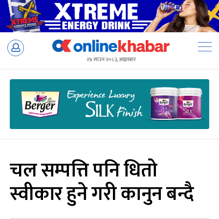
Skip
to
२४ साउन २०८३, आइतबार
content
चल सम्पत्ति पनि धितो
स्वीकार हुने गरी कानुन बन्दै