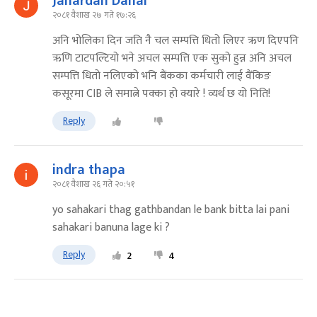
Janardan Dahal
२०८१ वैशाख २७ गते १७:२६
अनि भोलिका दिन जति नै चल सम्पत्ति धितो लिएर ऋण दिएपनि
ऋणि टाटपल्टियो भने अचल सम्पत्ति एक सुको हुन्न अनि अचल
सम्पत्ति धितो नलिएको भनि बैंकका कर्मचारी लाई वैंकिङ
कसूरमा CIB ले समात्ने पक्का हो क्यारे ! व्यर्थ छ यो निति!
Reply
indra thapa
२०८१ वैशाख २६ गते २०:५१
yo sahakari thag gathbandan le bank bitta lai pani
sahakari banuna lage ki ?
Reply
2
4