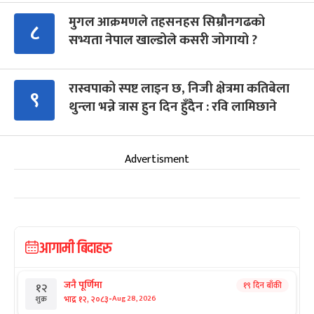
मुगल आक्रमणले तहसनहस सिम्रौनगढको
८
सभ्यता नेपाल खाल्डोले कसरी जोगायो ?
रास्वपाको स्पष्ट लाइन छ, निजी क्षेत्रमा कतिबेला
९
थुन्ला भन्ने त्रास हुन दिन हुँदैन : रवि लामिछाने
Advertisment
आगामी बिदाहरु
जनै पूर्णिमा
१९ दिन बाँकी
१२
-
भाद्र १२, २०८३
Aug 28, 2026
शुक्र