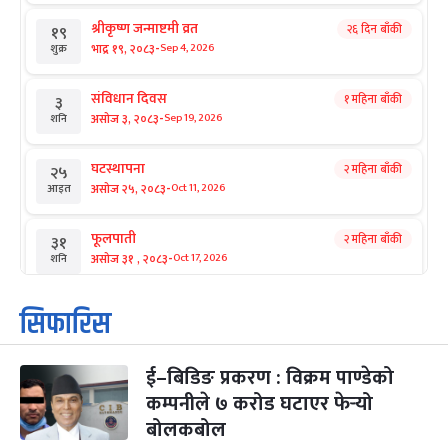
श्रीकृष्ण जन्माष्टमी व्रत
२६ दिन बाँकी
१९
-
भाद्र १९, २०८३
Sep 4, 2026
शुक्र
संविधान दिवस
१ महिना बाँकी
३
-
असोज ३, २०८३
Sep 19, 2026
शनि
घटस्थापना
२ महिना बाँकी
२५
-
असोज २५, २०८३
Oct 11, 2026
आइत
फूलपाती
२ महिना बाँकी
३१
-
असोज ३१ , २०८३
Oct 17, 2026
शनि
कार्तिक सङ्क्रान्ति
२ महिना बाँकी
१
सिफारिस
-
कार्तिक १, २०८३
Oct 18, 2026
आइत
ई–बिडिङ प्रकरण : विक्रम पाण्डेको
महानवमी
२ महिना बाँकी
३
-
कम्पनीले ७ करोड घटाएर फेर्‍यो
कार्तिक ३, २०८३
Oct 20, 2026
मंगल
बोलकबोल