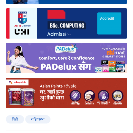
धितो
राष्ट्रियसभा