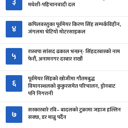
३
मधेशी-पहिचानवादी दल
कपिलवस्तुका पूर्वमेयर किरण सिंह सम्पर्कविहीन,
४
जंगलमा भेटियो मोटरसाइकल
रास्वपा सांसद ढकाल भन्छन्- सिंहदरबारको नाम
५
फेरौं, अनामनगर दरबार राखौं
पूर्वमेयर सिंहको खोजीमा गौतमबुद्ध
६
विमानस्थलको कुकुरसमेत परिचालन, ड्रोनबाट
पनि निगरानी
सरकारबारे रवि– बादलको टुक्रामा जहाज हल्लिन
७
सक्छ, डर मान्नु पर्दैन