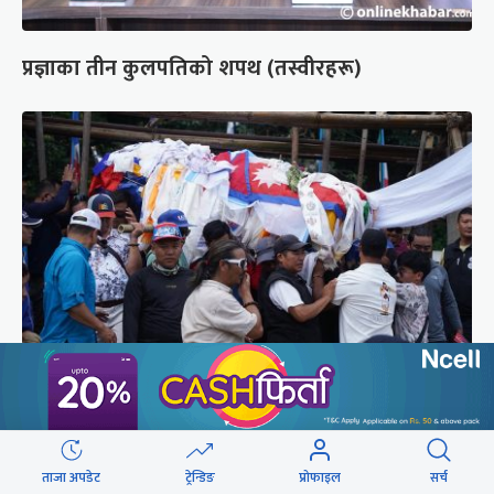
प्रज्ञाका तीन कुलपतिको शपथ (तस्वीरहरू)
पर्वतारोही पुरबहादुर गुरुङको अन्त्येष्टि (तस्वीरहरू)
ताजा अपडेट
ट्रेन्डिङ
प्रोफाइल
सर्च