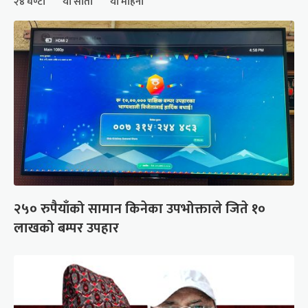
२४ घण्टा
यो साता
यो महिना
२५० रुपैयाँको सामान किनेका उपभोक्ताले जिते १०
लाखको बम्पर उपहार