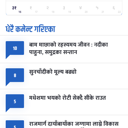
ग्याल्पो ल्होसार
७ महिना बाँकी
२५
३१
१
२
३
४
५
६
-
फाल्गुन २५, २०८३
Mar 9, 2027
मंगल
16
17
18
19
20
21
22
धेरै कमेन्ट गरिएका
पूर्णिमा व्रत
७ महिना बाँकी
७
-
चैत्र ७, २०८३
Mar 21, 2027
आइत
बाम माछाको रहस्यमय जीवन : नदीका
फागुपूर्णिमा
७ महिना बाँकी
८
१०
पाहुना, समुद्रका सन्तान
-
चैत्र ८, २०८३
Mar 22, 2027
सोम
सुनचाँदीको मूल्य बढ्यो
८
मधेशमा भयको रोटी सेक्दै सीके राउत
५
राजमार्ग दायाँबायाँका जग्गामा लाग्ने विकास
५