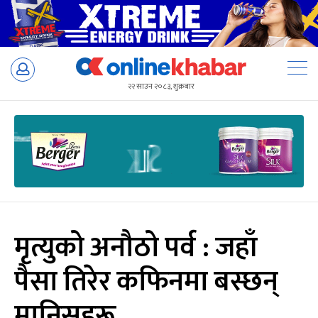
Skip
to
२२ साउन २०८३, शुक्रबार
content
मृत्युको अनौठो पर्व : जहाँ
पैसा तिरेर कफिनमा बस्छन्
मानिसहरू