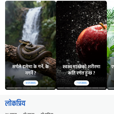
सर्पले डसेमा के गर्ने, के
स्वस्थ मान्छेको शरीरमा
ए
नगर्ने ?
कति रगत हुन्छ ?
6
STORIES
7
STORIES
लोकप्रिय