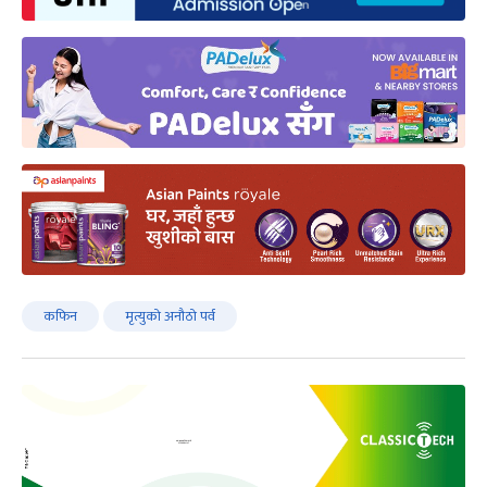
कफिन
मृत्युको अनौठो पर्व