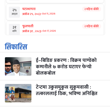
घटस्थापना
२ महिना बाँकी
२५
-
असोज २५, २०८३
Oct 11, 2026
आइत
फूलपाती
२ महिना बाँकी
३१
-
असोज ३१ , २०८३
Oct 17, 2026
शनि
कार्तिक सङ्क्रान्ति
२ महिना बाँकी
१
सिफारिस
-
कार्तिक १, २०८३
Oct 18, 2026
आइत
ई–बिडिङ प्रकरण : विक्रम पाण्डेको
महानवमी
२ महिना बाँकी
३
-
कम्पनीले ७ करोड घटाएर फेर्‍यो
कार्तिक ३, २०८३
Oct 20, 2026
मंगल
बोलकबोल
विजयादशमी
२ महिना बाँकी
४
-
कार्तिक ४, २०८३
Oct 21, 2026
बुध
टेन्टमा उकुसमुकुस सुकुमवासी :
तत्काललाई ठिक, भविष्य अनिश्चित
पापा‌ङ्कुशा एकादशी व्रत
२ महिना बाँकी
५
-
कार्तिक ५, २०८३
Oct 22, 2026
बिहि