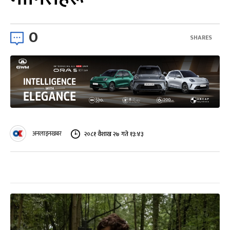
0
SHARES
अनलाइनखबर
२०८१ वैशाख २७ गते १३:४३