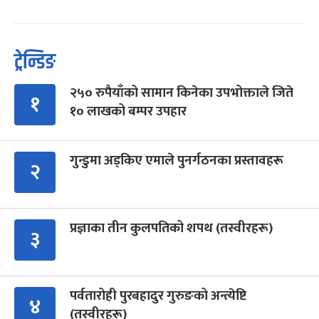
ट्रेन्डिङ
२५० रुपैयाँको सामान किनेका उपभोक्ताले जिते
१
१० लाखको बम्पर उपहार
गुन्डुमा अड्किए एमाले पुनर्गठनका प्रस्तावहरू
२
प्रज्ञाका तीन कुलपतिको शपथ (तस्वीरहरू)
३
पर्वतारोही पुरबहादुर गुरुङको अन्त्येष्टि
४
(तस्वीरहरू)