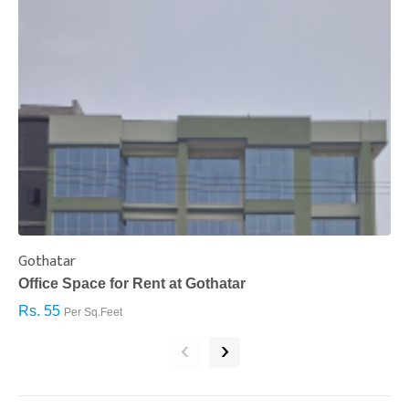
Gothatar
S
Office Space for Rent at Gothatar
H
Rs. 55
R
Per Sq.Feet
‹
›