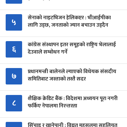
सेनाको नाइटभिजन हेलिकप्टर : भीआईपीका
५
लागि उड्छ, जनताको ज्यान बचाउन उड्दैन
कांग्रेस संस्थापन इतर समूहको राष्ट्रिय भेलालाई
६
देउवाले सम्बोधन गर्ने
प्रधानमन्त्री बालेनले ल्याएको विधेयक संसदीय
७
समितिबाट जस्ताको तस्तै सदर
शैक्षिक क्रेडिट बैंक : विदेशमा अध्ययन पूरा नगरी
८
फर्किए नेपालमा निरन्तरता
सिँचाइ र खानेपानी : विद्युत् महसुलमा सहुलियत