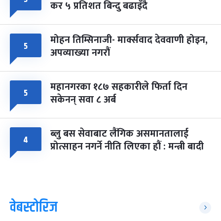
कर ५ प्रतिशत बिन्दु बढाइँदै
मोहन तिम्सिनाजी- मार्क्सवाद देववाणी होइन,
५
अपव्याख्या नगरौं
महानगरका १८७ सहकारीले फिर्ता दिन
५
सकेनन् सवा ८ अर्ब
ब्लु बस सेवाबाट लैंगिक असमानतालाई
४
प्रोत्साहन नगर्ने नीति लिएका हौं : मन्त्री बादी
वेबस्टोरिज