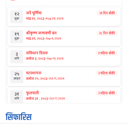
जनै पूर्णिमा
२१ दिन बाँकी
१२
-
भाद्र १२, २०८३
Aug 28, 2026
शुक्र
श्रीकृष्ण जन्माष्टमी व्रत
२८ दिन बाँकी
१९
-
भाद्र १९, २०८३
Sep 4, 2026
शुक्र
संविधान दिवस
१ महिना बाँकी
३
-
असोज ३, २०८३
Sep 19, 2026
शनि
घटस्थापना
२ महिना बाँकी
२५
-
असोज २५, २०८३
Oct 11, 2026
आइत
फूलपाती
२ महिना बाँकी
३१
-
असोज ३१ , २०८३
Oct 17, 2026
शनि
कार्तिक सङ्क्रान्ति
२ महिना बाँकी
१
सिफारिस
-
कार्तिक १, २०८३
Oct 18, 2026
आइत