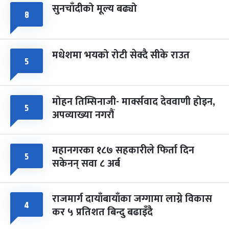
सुनचाँदीको मूल्य बढ्यो
८
मधेशमा भयको रोटी सेक्दै सीके राउत
५
मोहन तिम्सिनाजी- मार्क्सवाद देववाणी होइन,
५
अपव्याख्या नगरौं
महानगरका १८७ सहकारीले फिर्ता दिन
५
सकेनन् सवा ८ अर्ब
राजमार्ग दायाँबायाँका जग्गामा लाग्ने विकास
४
कर ५ प्रतिशत बिन्दु बढाइँदै