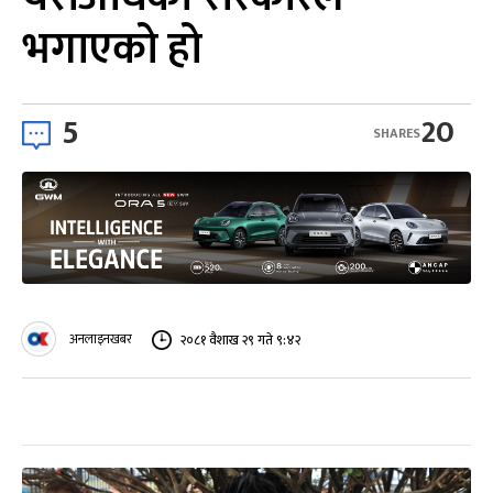
भगाएको हो
5
20
SHARES
अनलाइनखबर
२०८१ वैशाख २९ गते ९:४२