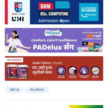
जीबी राई
रवि लामिछाने