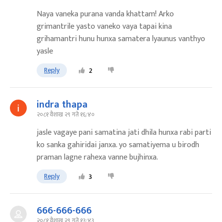
Naya vaneka purana vanda khattam! Arko
grimantrile yasto vaneko vaya tapai kina
grihamantri hunu hunxa samatera lyaunus vanthyo
yasle
Reply
2
indra thapa
२०८१ वैशाख २९ गते १६:४०
jasle vagaye pani samatina jati dhila hunxa rabi parti
ko sanka gahiridai janxa. yo samatiyema u birodh
praman lagne rahexa vanne bujhinxa.
Reply
3
666-666-666
२०८१ वैशाख २९ गते १३:४३