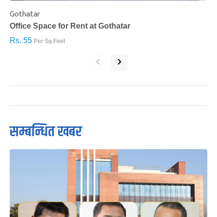
Gothatar
S
Office Space for Rent at Gothatar
H
Rs. 55
R
Per Sq.Feet
‹
›
सम्बन्धित खबर