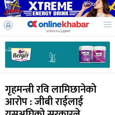
Skip
to
२२ साउन २०८३, शुक्रबार
content
गृहमन्त्री रवि लामिछानेको
आरोप : जीबी राईलाई
यसअघिको सरकारले