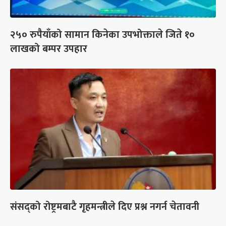
२५० रुपैयाँको सामान किनेका उपभोक्ताले जिते १०
लाखको बम्पर उपहार
संसद्को रोष्ट्रमबाटै गृहमन्त्रीले दिए प्रश्न नगर्न चेतावनी