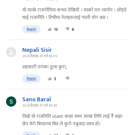
यो मान्छे राजनीतिमा कच्चा देखियो । यस्को पार लाग्दैन । छोड्दे
भाई राजनीति । टिभीमा नेताहरुलाई गाली गरेर बस ।
Reply
13
6
Nepali Sisir
२०८१ वैशाख २९ गते १३:०५
सहकारी ठगका ठूला कुरा,
Reply
5
Sano Baral
२०८१ वैशाख २९ गते १२:२४
तिम्रो यो राजनिति stant काहा सम्म जान्छ तिमि लाई नेेेै थाहा
छैन मेराे बिचारमा भिड ले कुरो नबुजदा सम्म हो।