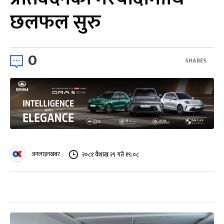
छलफल सुरु
0
SHARES
अनलाइनखबर
२०८१ वैशाख २९ गते १९:०८