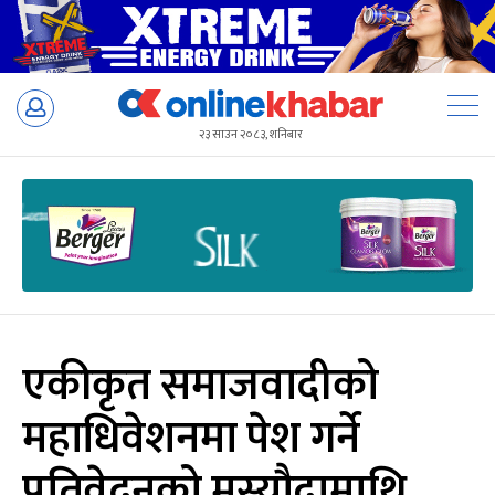
Skip
to
२३ साउन २०८३, शनिबार
content
एकीकृत समाजवादीको
महाधिवेशनमा पेश गर्ने
प्रतिवेदनको मस्यौदामाथि