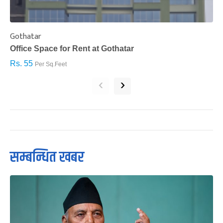
Gothatar
S
Office Space for Rent at Gothatar
H
Rs. 55
R
Per Sq.Feet
‹
›
सम्बन्धित खबर