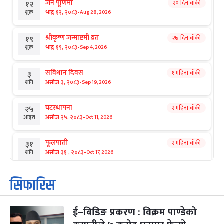
जनै पूर्णिमा
२० दिन बाँकी
१२
-
भाद्र १२, २०८३
Aug 28, 2026
शुक्र
श्रीकृष्ण जन्माष्टमी व्रत
२७ दिन बाँकी
१९
-
भाद्र १९, २०८३
Sep 4, 2026
शुक्र
संविधान दिवस
१ महिना बाँकी
३
-
असोज ३, २०८३
Sep 19, 2026
शनि
घटस्थापना
२ महिना बाँकी
२५
-
असोज २५, २०८३
Oct 11, 2026
आइत
फूलपाती
२ महिना बाँकी
३१
-
असोज ३१ , २०८३
Oct 17, 2026
शनि
कार्तिक सङ्क्रान्ति
२ महिना बाँकी
१
सिफारिस
-
कार्तिक १, २०८३
Oct 18, 2026
आइत
ई–बिडिङ प्रकरण : विक्रम पाण्डेको
महानवमी
२ महिना बाँकी
३
-
कार्तिक ३, २०८३
Oct 20, 2026
मंगल