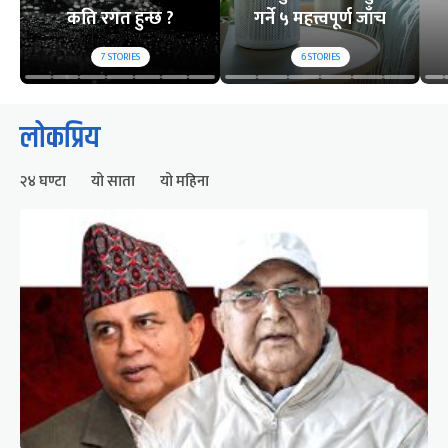
कति रगत हुन्छ ?
गर्ने ५ महत्त्वपूर्ण जाँच
7
STORIES
6
STORIES
लोकप्रिय
२४ घण्टा
यो साता
यो महिना