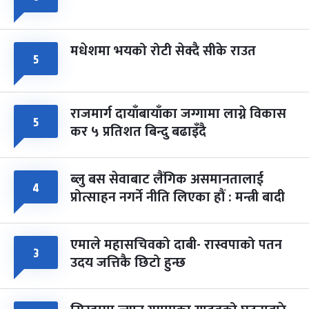
मधेशमा भयको रोटी सेक्दै सीके राउत
५
राजमार्ग दायाँबायाँका जग्गामा लाग्ने विकास
५
कर ५ प्रतिशत बिन्दु बढाइँदै
ब्लु बस सेवाबाट लैंगिक असमानतालाई
४
प्रोत्साहन नगर्ने नीति लिएका हौं : मन्त्री बादी
एमाले महासचिवको दाबी- रास्वपाको पतन
३
उदय जत्तिकै छिटो हुन्छ