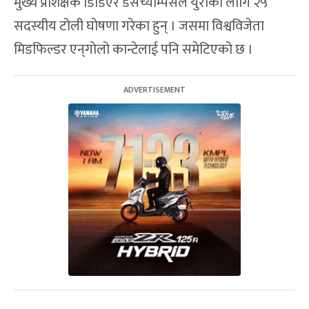
मुख्य प्रशिक्षक डिडिएर डेसच्याम्पसले युरोका लागि २५
सदस्यीय टोली घोषणा गरेका हुन् । जसमा विश्वविजेता
मिडफिल्डर एन्‌गोलो कान्टेलाई पनि समेटिएको छ ।