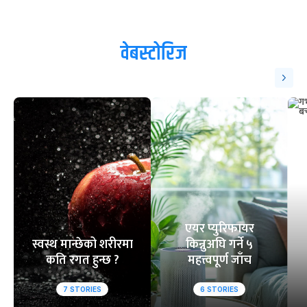
वेबस्टोरिज
एयर प्युरिफायर
स्वस्थ मान्छेको शरीरमा
किन्नुअघि गर्ने ५
कति रगत हुन्छ ?
महत्त्वपूर्ण जाँच
7
STORIES
6
STORIES