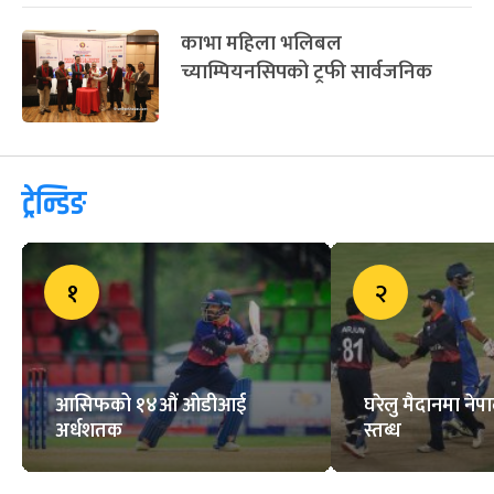
काभा महिला भलिबल
च्याम्पियनसिपको ट्रफी सार्वजनिक
ट्रेन्डिङ
१
२
आसिफको १४औं ओडीआई
घरेलु मैदानमा नेप
अर्धशतक
स्तब्ध