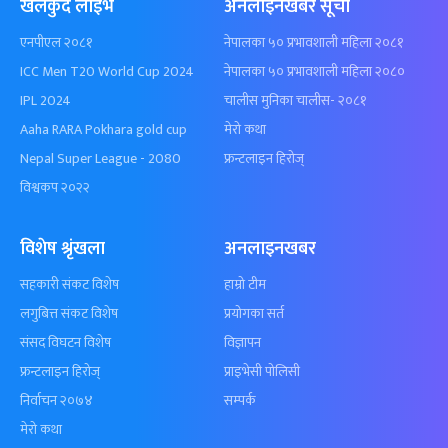
खेलकुद लाईभ
अनलाइनखबर सूची
एनपीएल २०८१
नेपालका ५० प्रभावशाली महिला २०८१
ICC Men T20 World Cup 2024
नेपालका ५० प्रभावशाली महिला २०८०
IPL 2024
चालीस मुनिका चालीस- २०८१
Aaha RARA Pokhara gold cup
मेरो कथा
Nepal Super League - 2080
फ्रन्टलाइन हिरोज्
विश्वकप २०२२
विशेष श्रृंखला
अनलाइनखबर
सहकारी संकट विशेष
हाम्रो टीम
लगुबित्त संकट विशेष
प्रयोगका सर्त
संसद विघटन विशेष
विज्ञापन
फ्रन्टलाइन हिरोज्
प्राइभेसी पोलिसी
निर्वाचन २०७४
सम्पर्क
मेरो कथा