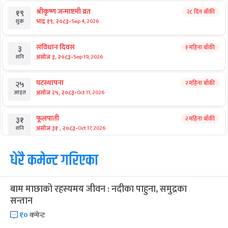
श्रीकृष्ण जन्माष्टमी व्रत
२८ दिन बाँकी
१९
-
भाद्र १९, २०८३
Sep 4, 2026
शुक्र
संविधान दिवस
१ महिना बाँकी
३
-
असोज ३, २०८३
Sep 19, 2026
शनि
घटस्थापना
२ महिना बाँकी
२५
-
असोज २५, २०८३
Oct 11, 2026
आइत
फूलपाती
२ महिना बाँकी
३१
-
असोज ३१ , २०८३
Oct 17, 2026
शनि
कार्तिक सङ्क्रान्ति
धेरै कमेन्ट गरिएका
२ महिना बाँकी
१
-
कार्तिक १, २०८३
Oct 18, 2026
आइत
बाम माछाको रहस्यमय जीवन : नदीका पाहुना, समुद्रका
महानवमी
२ महिना बाँकी
३
सन्तान
-
कार्तिक ३, २०८३
Oct 20, 2026
मंगल
१०
कमेन्ट
विजयादशमी
२ महिना बाँकी
४