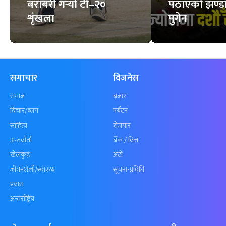
बराबरी गर्‍यो टी–२०
पठाएको झण्डा
शृंखला
पुगेन
समाचार
विजनेस
समाज
बजार
विचार/ब्लग
पर्यटन
साहित्य
रोजगार
अन्तर्वार्ता
बैँक / वित्त
खेलकुद़़
अटो
जीवनशैली/स्वास्थ्य
सूचना-प्रविधि
प्रवास
अन्तर्राष्ट्रिय