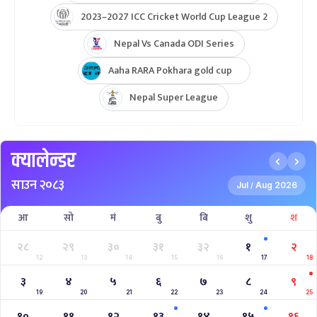
2023–2027 ICC Cricket World Cup League 2
Nepal Vs Canada ODI Series
Aaha RARA Pokhara gold cup
Nepal Super League
क्यालेन्डर
साउन २०८३
Jul
Aug 2026
/
आ
सो
मं
बु
बि
शु
श
२८
२९
३०
३१
३२
१
२
12
13
14
15
16
17
18
३
४
५
६
७
८
९
19
20
21
22
23
24
25
१०
११
१२
१३
१४
१५
१६