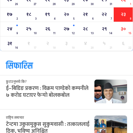
26
27
28
29
30
31
1
१७
१८
१९
२०
२१
२२
२३
2
3
4
5
6
7
8
२४
२५
२६
२७
२८
२९
३०
9
10
11
12
13
14
15
३१
१
२
३
४
५
६
16
17
18
19
20
21
22
सिफारिस
छुटाउनुभयो कि?
ई–बिडिङ प्रकरण : विक्रम पाण्डेको कम्पनीले
७ करोड घटाएर फेर्‍यो बोलकबोल
राष्ट्रिय समाचार
टेन्टमा उकुसमुकुस सुकुमवासी : तत्काललाई
ठिक, भविष्य अनिश्चित