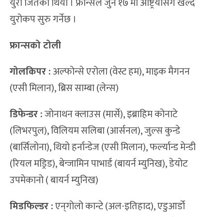
युरो जितेको थियो । फ्रान्सले जुन १७ मा अष्ट्रियासँग खेल्दै
युरोकप सुरु गर्नेछ ।
फ्रान्सको टोली
गोलकिपर :
अल्फोन्से एरोला (वेस्ट हम), माइक मैगनन
(एसी मिलान), ब्रिस साम्बा (लेन्स)
डिफेन्डर :
जोनाथन क्लाउस (मार्से), इब्राहिम कोनाटे
(लिभरपुल), विलियम सलिबा (आर्सनल), जुल्स कुन्डे
(बार्सिलोना), थियो हर्नान्डेज (एसी मिलान), फर्ल्यान्ड मेन्डी
(रियल मड्रिड), बेन्जामिन पाभार्ड (बायर्न म्युनिख), डेयोट
उपमेकानो ( बायर्न म्युनिख)
मिडफिल्डर :
एन्‌गोलो कान्टे (अल-इतिहाद), एडुआर्डो