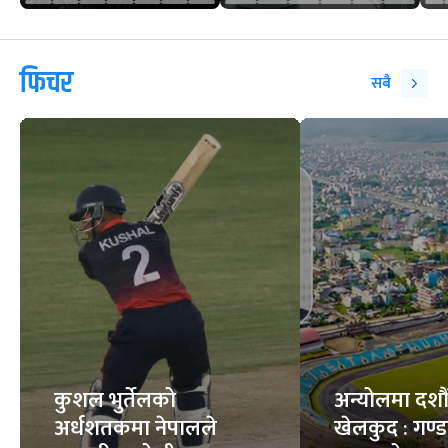
फिचर
सबै
कुशल भुर्तेलको
अन्योलमा दशौँ र
अर्धशतकमा नेपालले
खेलकुद : गण्