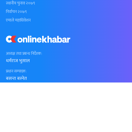
स्थानीय चुनाव २०७९
निर्वाचन २०७९
एमाले महाधिवेशन
अध्यक्ष तथा प्रबन्ध निर्देशक:
धर्मराज भुसाल
प्रधान सम्पादक:
बसन्त बस्नेत
सूचना विभाग दर्ता नं.
२१४ / ०७३–७४
+977-1-4790176, +977-1-4796489
news@onlinekhabar.com