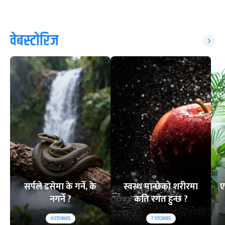
वेबस्टोरिज
सर्पले डसेमा के गर्ने, के
स्वस्थ मान्छेको शरीरमा
ए
नगर्ने ?
कति रगत हुन्छ ?
6
STORIES
7
STORIES