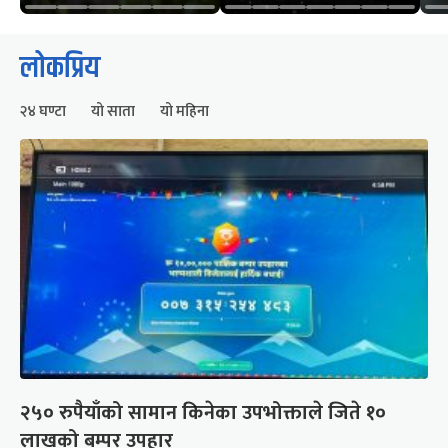
लोकप्रिय
२४ घण्टा
यो साता
यो महिना
२५० रुपैयाँको सामान किनेका उपभोक्ताले जिते १०
लाखको बम्पर उपहार