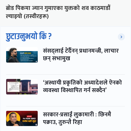
ब्रोड पिकमा ज्यान गुमाएका युक्तको शव काठमाडौं
ल्याइयो (तस्वीरहरू)
छुटाउनुभयो कि ?
संसद्लाई टेर्दैनन् प्रधानमन्त्री, लाचार
छन् सभामुख
‘अस्थायी प्रकृतिको अध्यादेशले ऐनको
व्यवस्था विस्थापित गर्न सक्दैन’
सरकार-प्रसाईं लुकामारी : छिनमै
पक्राउ, तुरुन्तै रिहा