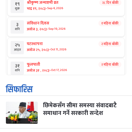
श्रीकृष्ण जन्माष्टमी व्रत
२८ दिन बाँकी
१९
-
भाद्र १९, २०८३
Sep 4, 2026
शुक्र
संविधान दिवस
१ महिना बाँकी
३
-
असोज ३, २०८३
Sep 19, 2026
शनि
घटस्थापना
२ महिना बाँकी
२५
-
असोज २५, २०८३
Oct 11, 2026
आइत
फूलपाती
२ महिना बाँकी
३१
-
असोज ३१ , २०८३
Oct 17, 2026
शनि
कार्तिक सङ्क्रान्ति
२ महिना बाँकी
१
सिफारिस
-
कार्तिक १, २०८३
Oct 18, 2026
आइत
छिमेकसँग सीमा समस्या संवादबाटै
महानवमी
२ महिना बाँकी
३
-
समाधान गर्ने सरकारी सन्देश
कार्तिक ३, २०८३
Oct 20, 2026
मंगल
विजयादशमी
२ महिना बाँकी
४