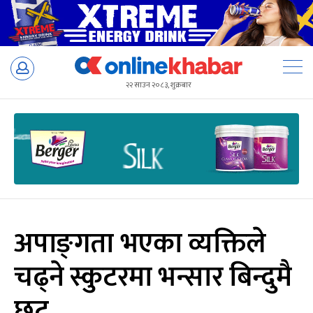
Skip
to
२२ साउन २०८३, शुक्रबार
content
अपाङ्‍गता भएका व्यक्तिले
चढ्ने स्कुटरमा भन्सार बिन्दुमै
छुट