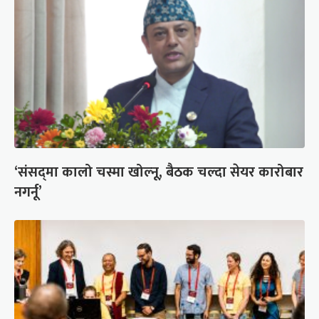
‘संसद्‍मा कालो चस्मा खोल्नू, बैठक चल्दा सेयर कारोबार
नगर्नू’