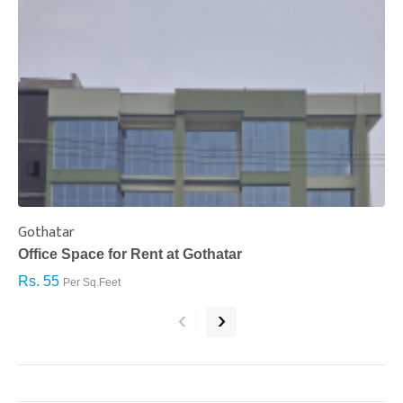
Gothatar
S
Office Space for Rent at Gothatar
H
Rs. 55
R
Per Sq.Feet
‹
›