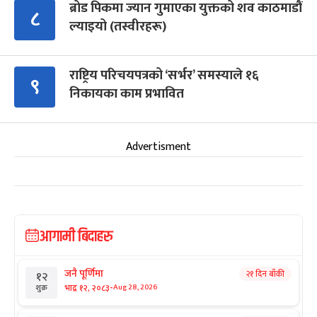
ब्रोड पिकमा ज्यान गुमाएका युक्तको शव काठमाडौं
८
ल्याइयो (तस्वीरहरू)
राष्ट्रिय परिचयपत्रको ‘सर्भर’ समस्याले १६
९
निकायका काम प्रभावित
Advertisment
आगामी बिदाहरु
जनै पूर्णिमा
२१ दिन बाँकी
१२
-
भाद्र १२, २०८३
Aug 28, 2026
शुक्र