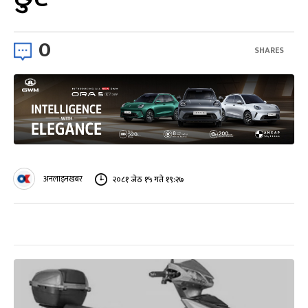
0
SHARES
अनलाइनखबर
२०८१ जेठ १५ गते १९:२७