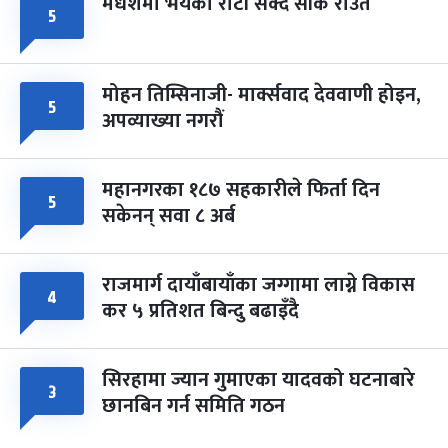
मधेशमा भयको रोटी सेक्दै सीके राउत
५
मोहन तिम्सिनाजी- मार्क्सवाद देववाणी होइन,
५
अपव्याख्या नगरौं
महानगरका १८७ सहकारीले फिर्ता दिन
५
सकेनन् सवा ८ अर्ब
राजमार्ग दायाँबायाँका जग्गामा लाग्ने विकास
४
कर ५ प्रतिशत बिन्दु बढाइँदै
सिरहामा ज्यान गुमाएका यादवको घटनाबारे
३
छानबिन गर्न समिति गठन