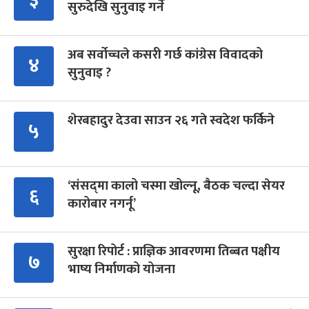
३
सुरुदेखि सुनुवाइ गर्ने
अब सर्वोच्चले कसरी गर्छ कांग्रेस विवादको
४
सुनुवाइ ?
शेरबहादुर देउवा साउन २६ गते स्वदेश फर्किने
५
‘संसद्‍मा कालो चस्मा खोल्नू, बैठक चल्दा सेयर
६
कारोबार नगर्नू’
सुरक्षा रिपोर्ट : प्राज्ञिक आवरणमा तिब्बत पक्षीय
७
भाष्य निर्माणको योजना