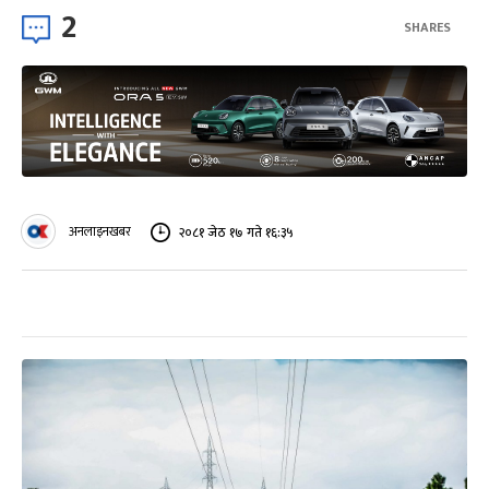
2
SHARES
अनलाइनखबर
२०८१ जेठ १७ गते १६:३५