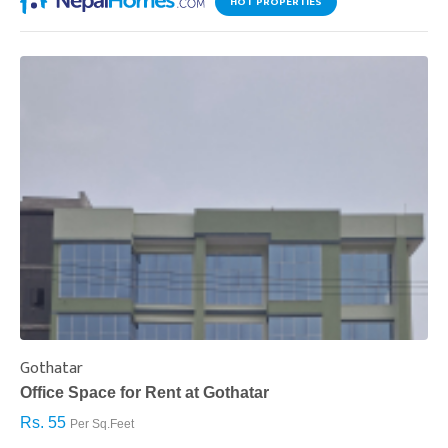
HOT PROPERTIES
Gothatar
S
Office Space for Rent at Gothatar
H
Rs. 55
R
Per Sq.Feet