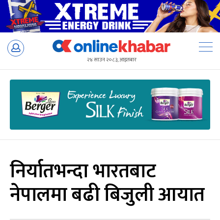
Skip
to
२४ साउन २०८३, आइतबार
content
निर्यातभन्दा भारतबाट
नेपालमा बढी बिजुली आयात