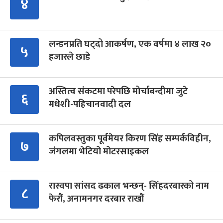
४
लन्डनप्रति घट्दो आकर्षण, एक वर्षमा ४ लाख २०
५
हजारले छाडे
अस्तित्व संकटमा परेपछि मोर्चाबन्दीमा जुटे
६
मधेशी-पहिचानवादी दल
कपिलवस्तुका पूर्वमेयर किरण सिंह सम्पर्कविहीन,
७
जंगलमा भेटियो मोटरसाइकल
रास्वपा सांसद ढकाल भन्छन्- सिंहदरबारको नाम
८
फेरौं, अनामनगर दरबार राखौं