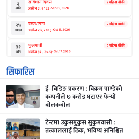
संविधान दिवस
१ महिना बाँकी
३
-
असोज ३, २०८३
Sep 19, 2026
शनि
घटस्थापना
२ महिना बाँकी
२५
-
असोज २५, २०८३
Oct 11, 2026
आइत
फूलपाती
२ महिना बाँकी
३१
-
असोज ३१ , २०८३
Oct 17, 2026
शनि
कार्तिक सङ्क्रान्ति
२ महिना बाँकी
१
सिफारिस
-
कार्तिक १, २०८३
Oct 18, 2026
आइत
ई–बिडिङ प्रकरण : विक्रम पाण्डेको
महानवमी
२ महिना बाँकी
३
-
कम्पनीले ७ करोड घटाएर फेर्‍यो
कार्तिक ३, २०८३
Oct 20, 2026
मंगल
बोलकबोल
विजयादशमी
२ महिना बाँकी
४
-
कार्तिक ४, २०८३
Oct 21, 2026
बुध
टेन्टमा उकुसमुकुस सुकुमवासी :
तत्काललाई ठिक, भविष्य अनिश्चित
पापा‌ङ्कुशा एकादशी व्रत
२ महिना बाँकी
५
-
कार्तिक ५, २०८३
Oct 22, 2026
बिहि