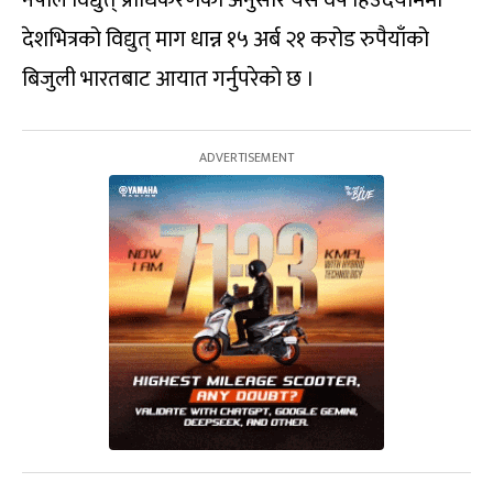
नेपाल विद्युत् प्राधिकरणका अनुसार यस वर्ष हिउँदयाममा
देशभित्रको विद्युत् माग धान्न १५ अर्ब २१ करोड रुपैयाँको
बिजुली भारतबाट आयात गर्नुपरेको छ ।