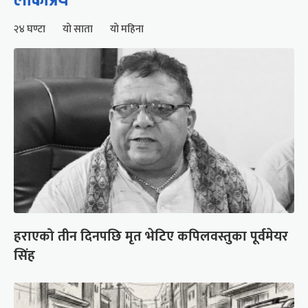
२४ घण्टा
यो साता
यो महिना
हराएको तीन दिनपछि मृत भेटिए कपिलवस्तुका पूर्वमेयर
सिंह