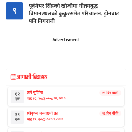
पूर्वमेयर सिंहको खोजीमा गौतमबुद्ध
९
विमानस्थलको कुकुरसमेत परिचालन, ड्रोनबाट
पनि निगरानी
Advertisment
आगामी बिदाहरु
जनै पूर्णिमा
१९ दिन बाँकी
१२
-
भाद्र १२, २०८३
Aug 28, 2026
शुक्र
श्रीकृष्ण जन्माष्टमी व्रत
२६ दिन बाँकी
१९
-
भाद्र १९, २०८३
Sep 4, 2026
शुक्र