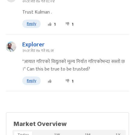
२०८१ जेठ १७ गते १८:०४
Trust Kulman .
Reply
1
1
Explorer
२०८१ जेठ १७ गते १६:२१
"आयात गरिएको विद्युतको मूल्य निर्यात गरिएकोभन्दा सस्तो छ
।" Can this be true to be trusted?
Reply
1