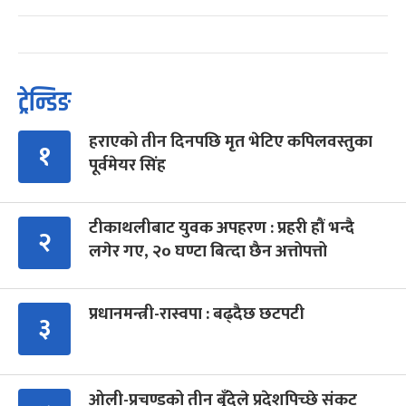
ट्रेन्डिङ
हराएको तीन दिनपछि मृत भेटिए कपिलवस्तुका
१
पूर्वमेयर सिंह
टीकाथलीबाट युवक अपहरण : प्रहरी हौं भन्दै
२
लगेर गए, २० घण्टा बित्दा छैन अत्तोपत्तो
प्रधानमन्त्री-रास्वपा : बढ्दैछ छटपटी
३
ओली-प्रचण्डको तीन बुँदेले प्रदेशपिच्छे संकट