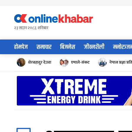
Skip
to
content
२३ साउन २०८३, शनिबार
होमपेज
समाचार
बिजनेस
जीवनशैली
मनोरञ्ज
शेरबहादुर देउवा
एमाले-संकट
नेपाल प्रज्ञा प्रत