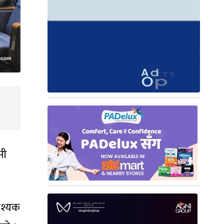
मी
वश्यक