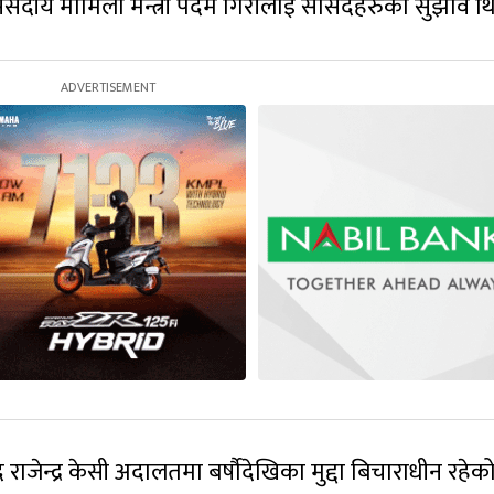
 संसदीय मामिला मन्त्री पदम गिरीलाई सांसदहरुको सुझाव थ
सद राजेन्द्र केसी अदालतमा बर्षौदेखिका मुद्दा बिचाराधीन रहेक