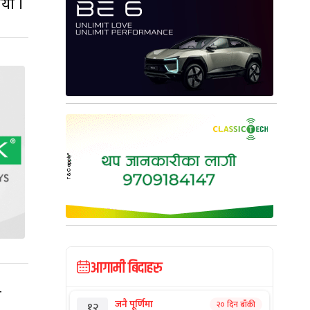
ियो ।
आगामी बिदाहरु
ो
जनै पूर्णिमा
२० दिन बाँकी
१२