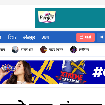
न
विचार
खेलकुद
अन्य
पात्रो
िष्ठान
बालेन शाह
नाइट भिजन
अमेरिका