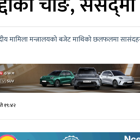
ाको चाङ, संसद्‌मा उठ
दीय मामिला मन्त्रालयको बजेट माथिको छलफलमा सासंदहरुले
ते १९:४२