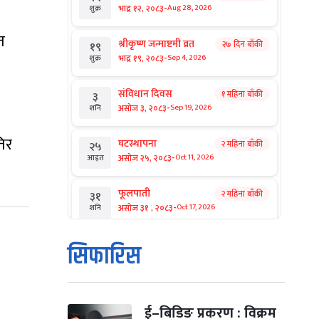
-
भाद्र १२, २०८३
Aug 28, 2026
शुक्र
त
श्रीकृष्ण जन्माष्टमी व्रत
२७ दिन बाँकी
१९
-
भाद्र १९, २०८३
Sep 4, 2026
शुक्र
संविधान दिवस
१ महिना बाँकी
३
-
असोज ३, २०८३
Sep 19, 2026
शनि
तिर
घटस्थापना
२ महिना बाँकी
२५
-
असोज २५, २०८३
Oct 11, 2026
आइत
फूलपाती
२ महिना बाँकी
३१
-
असोज ३१ , २०८३
Oct 17, 2026
शनि
कार्तिक सङ्क्रान्ति
२ महिना बाँकी
१
सिफारिस
-
कार्तिक १, २०८३
Oct 18, 2026
आइत
महानवमी
२ महिना बाँकी
३
-
कार्तिक ३, २०८३
Oct 20, 2026
मंगल
ई–बिडिङ प्रकरण : विक्रम