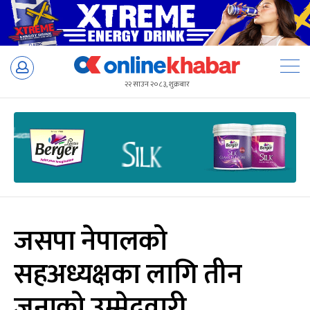
Skip
to
२२ साउन २०८३, शुक्रबार
content
जसपा नेपालको
सहअध्यक्षका लागि तीन
जनाको उम्मेदवारी