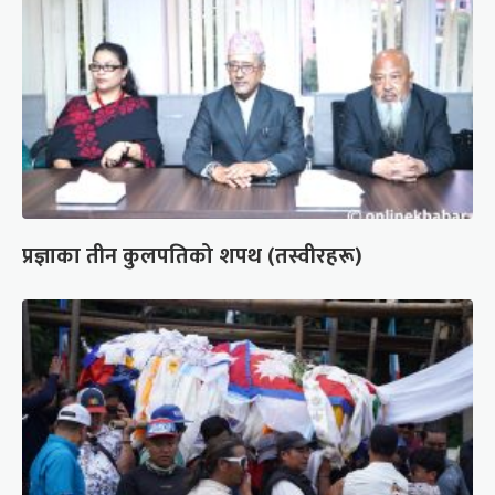
प्रज्ञाका तीन कुलपतिको शपथ (तस्वीरहरू)