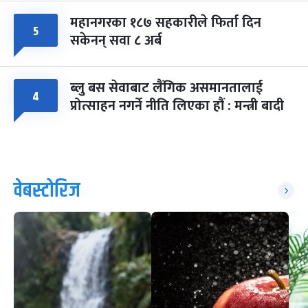
महानगरका १८७ सहकारीले फिर्ता दिन
५
सकेनन् सवा ८ अर्ब
ब्लु बस सेवाबाट लैंगिक असमानतालाई
४
प्रोत्साहन नगर्ने नीति लिएका हौं : मन्त्री बादी
वेबस्टोरिज