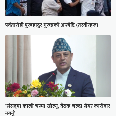
पर्वतारोही पुरबहादुर गुरुङको अन्त्येष्टि (तस्वीरहरू)
‘संसद्‍मा कालो चस्मा खोल्नू, बैठक चल्दा सेयर कारोबार
नगर्नू’