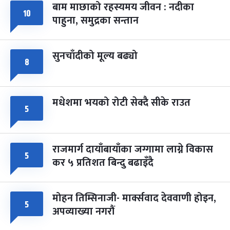
बाम माछाको रहस्यमय जीवन : नदीका
फागुपूर्णिमा
१०
७ महिना बाँकी
८
पाहुना, समुद्रका सन्तान
-
चैत्र ८, २०८३
Mar 22, 2027
सोम
सुनचाँदीको मूल्य बढ्यो
८
मधेशमा भयको रोटी सेक्दै सीके राउत
५
राजमार्ग दायाँबायाँका जग्गामा लाग्ने विकास
५
कर ५ प्रतिशत बिन्दु बढाइँदै
मोहन तिम्सिनाजी- मार्क्सवाद देववाणी होइन,
५
अपव्याख्या नगरौं