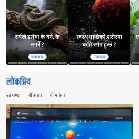
सर्पले डसेमा के गर्ने, के
स्वस्थ मान्छेको शरीरमा
ए
नगर्ने ?
कति रगत हुन्छ ?
6
STORIES
7
STORIES
लोकप्रिय
२४ घण्टा
यो साता
यो महिना