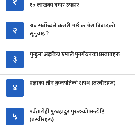
१
१० लाखको बम्पर उपहार
अब सर्वोच्चले कसरी गर्छ कांग्रेस विवादको
२
सुनुवाइ ?
गुन्डुमा अड्किए एमाले पुनर्गठनका प्रस्तावहरू
३
प्रज्ञाका तीन कुलपतिको शपथ (तस्वीरहरू)
४
पर्वतारोही पुरबहादुर गुरुङको अन्त्येष्टि
५
(तस्वीरहरू)