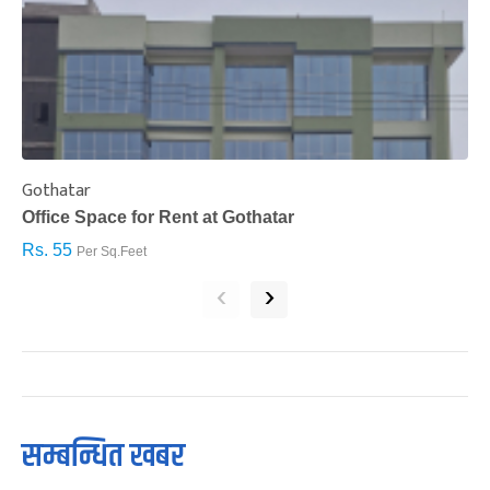
Gothatar
S
Office Space for Rent at Gothatar
H
Rs. 55
R
Per Sq.Feet
‹
›
सम्बन्धित खबर