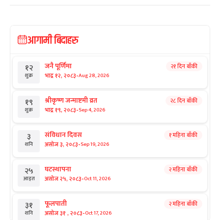
आगामी बिदाहरु
जनै पूर्णिमा
२१ दिन बाँकी
१२
-
भाद्र १२, २०८३
Aug 28, 2026
शुक्र
श्रीकृष्ण जन्माष्टमी व्रत
२८ दिन बाँकी
१९
-
भाद्र १९, २०८३
Sep 4, 2026
शुक्र
संविधान दिवस
१ महिना बाँकी
३
-
असोज ३, २०८३
Sep 19, 2026
शनि
घटस्थापना
२ महिना बाँकी
२५
-
असोज २५, २०८३
Oct 11, 2026
आइत
फूलपाती
२ महिना बाँकी
३१
-
असोज ३१ , २०८३
Oct 17, 2026
शनि