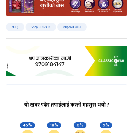
डन ३
फरहान अख्तर
शाहरुख खान
यो खबर पढेर तपाईलाई कस्तो महसुस भयो ?
45%
18%
0%
9%