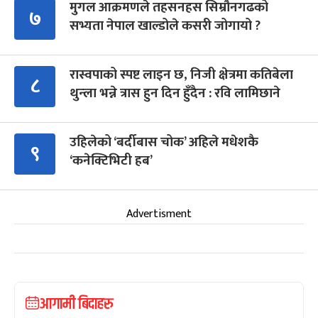
मुगल आक्रमणले तहसनहस सिम्रौनगढको
७
सभ्यता नेपाल खाल्डोले कसरी जोगायो ?
रास्वपाको स्पष्ट लाइन छ, निजी क्षेत्रमा कतिबेला
८
थुन्ला भन्ने त्रास हुन दिन हुँदैन : रवि लामिछाने
उहिलेको ‘बर्दीबास चोक’ अहिले मधेशकै
९
‘कनेक्टिभिटी हब’
Advertisment
आगामी बिदाहरु