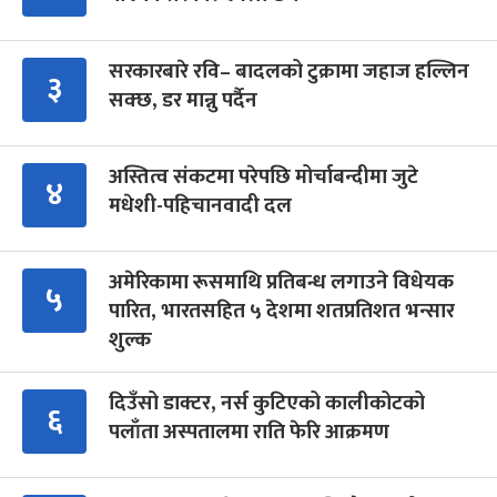
सरकारबारे रवि– बादलको टुक्रामा जहाज हल्लिन
३
सक्छ, डर मान्नु पर्दैन
अस्तित्व संकटमा परेपछि मोर्चाबन्दीमा जुटे
४
मधेशी-पहिचानवादी दल
अमेरिकामा रूसमाथि प्रतिबन्ध लगाउने विधेयक
५
पारित, भारतसहित ५ देशमा शतप्रतिशत भन्सार
शुल्क
दिउँसो डाक्टर, नर्स कुटिएको कालीकोटको
६
पलाँता अस्पतालमा राति फेरि आक्रमण