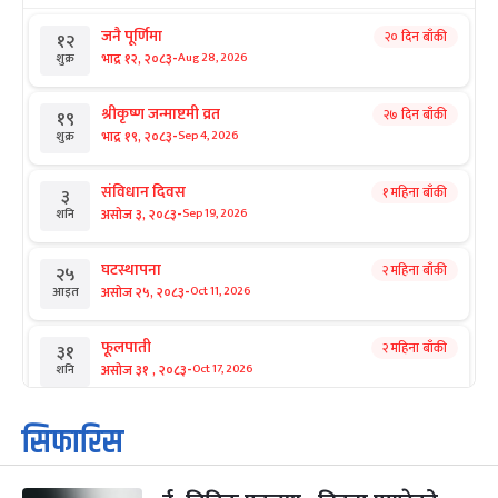
जनै पूर्णिमा
२० दिन बाँकी
१२
-
भाद्र १२, २०८३
Aug 28, 2026
शुक्र
श्रीकृष्ण जन्माष्टमी व्रत
२७ दिन बाँकी
१९
-
भाद्र १९, २०८३
Sep 4, 2026
शुक्र
संविधान दिवस
१ महिना बाँकी
३
-
असोज ३, २०८३
Sep 19, 2026
शनि
घटस्थापना
२ महिना बाँकी
२५
-
असोज २५, २०८३
Oct 11, 2026
आइत
फूलपाती
२ महिना बाँकी
३१
-
असोज ३१ , २०८३
Oct 17, 2026
शनि
कार्तिक सङ्क्रान्ति
२ महिना बाँकी
१
सिफारिस
-
कार्तिक १, २०८३
Oct 18, 2026
आइत