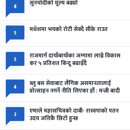
सुनचाँदीको मूल्य बढ्यो
८
मधेशमा भयको रोटी सेक्दै सीके राउत
५
राजमार्ग दायाँबायाँका जग्गामा लाग्ने विकास
५
कर ५ प्रतिशत बिन्दु बढाइँदै
ब्लु बस सेवाबाट लैंगिक असमानतालाई
४
प्रोत्साहन नगर्ने नीति लिएका हौं : मन्त्री बादी
एमाले महासचिवको दाबी- रास्वपाको पतन
३
उदय जत्तिकै छिटो हुन्छ