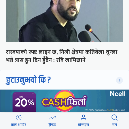
रास्वपाको स्पष्ट लाइन छ, निजी क्षेत्रमा कतिबेला थुन्ला
भन्ने त्रास हुन दिन हुँदैन : रवि लामिछाने
छुटाउनुभयो कि ?
संसद्लाई टेर्दैनन् प्रधानमन्त्री, लाचार
छन् सभामुख
‘अस्थायी प्रकृतिको अध्यादेशले ऐनको
ताजा अपडेट
ट्रेन्डिङ
प्रोफाइल
सर्च