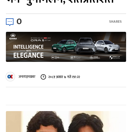
0
SHARES
अनलाइनखबर
२०८१ असार ७ गते १४:२२