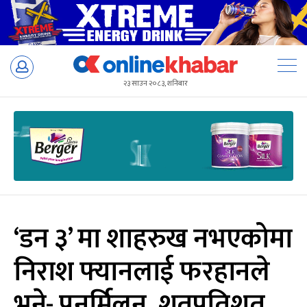
Skip
to
२३ साउन २०८३, शनिबार
content
‘डन ३’ मा शाहरुख नभएकोमा
निराश फ्यानलाई फरहानले
भने- पुनर्मिलन, शतप्रतिशत