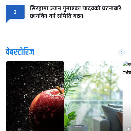
सिरहामा ज्यान गुमाएका यादवको घटनाबारे
३
छानबिन गर्न समिति गठन
वेबस्टोरिज
ग