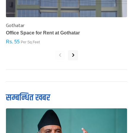
Gothatar
S
Office Space for Rent at Gothatar
H
Rs. 55
R
Per Sq.Feet
‹
›
सम्बन्धित खबर