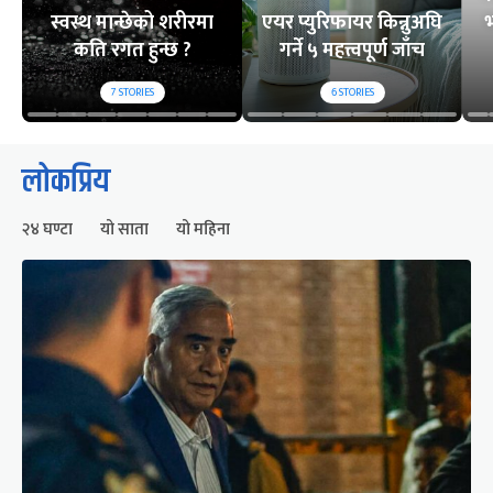
स्वस्थ मान्छेको शरीरमा
एयर प्युरिफायर किन्नुअघि
भ
कति रगत हुन्छ ?
गर्ने ५ महत्त्वपूर्ण जाँच
7
STORIES
6
STORIES
लोकप्रिय
२४ घण्टा
यो साता
यो महिना