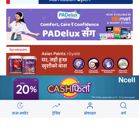
ताजा अपडेट
ट्रेन्डिङ
प्रोफाइल
सर्च
एकीकृत समाजवादी
झलनाथ खनाल
माधवकुमार नेपाल