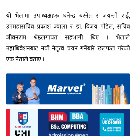
२० असारमा काठमाडाैंमा हुने दशौं राष्ट्रिय महाधिवेशन
केन्द्रित छलफल गर्न आफ्नै निवास डल्लूमा निकटस्थ
नेताहरूलाई बोलाएका थिए ।
यो भेलामा उपाध्यक्षहरू घनेन्द्र बस्नेत र जयन्ती राई,
उपमहासचिव प्रकाश ज्वाला र डा. विजय पौडेल, सचिव
जीवनराम श्रेष्ठलगायत सहभागी थिए । भेलाले
महाधिवेशनबाट नयाँ नेतृत्व चयन गर्नेबारे छलफल गरेको
एक नेताले बताए ।