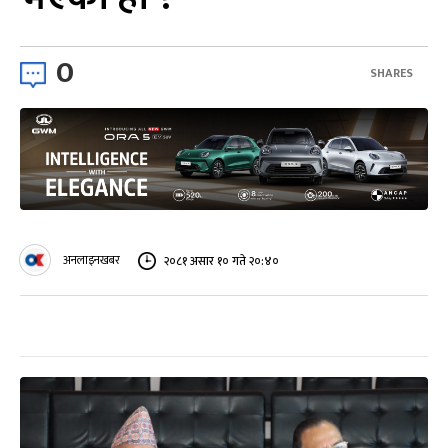
0
SHARES
अनलाइनखबर
२०८१ असार १० गते २०:४०