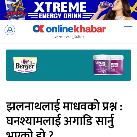
Skip
to
२१ साउन २०८३, बिहीबार
content
झलनाथलाई माधवको प्रश्न :
घनश्यामलाई अगाडि सार्नु
भएको हो ?