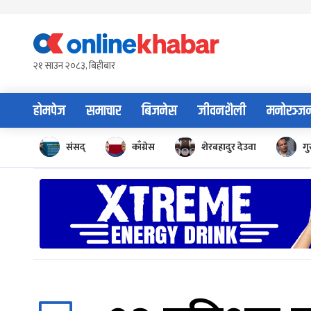
Skip
to
content
२१ साउन २०८३, बिहीबार
होमपेज
समाचार
बिजनेस
जीवनशैली
मनोरञ्ज
संसद्
काँग्रेस
शेरबहादुर देउवा
गु