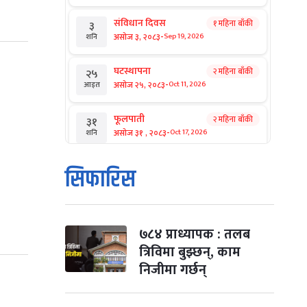
संविधान दिवस
१ महिना बाँकी
३
-
असोज ३, २०८३
Sep 19, 2026
शनि
घटस्थापना
२ महिना बाँकी
२५
-
असोज २५, २०८३
Oct 11, 2026
आइत
फूलपाती
२ महिना बाँकी
३१
-
असोज ३१ , २०८३
Oct 17, 2026
शनि
कार्तिक सङ्क्रान्ति
२ महिना बाँकी
१
सिफारिस
-
कार्तिक १, २०८३
Oct 18, 2026
आइत
महानवमी
२ महिना बाँकी
३
-
कार्तिक ३, २०८३
Oct 20, 2026
मंगल
७८४ प्राध्यापक : तलब
त्रिविमा बुझ्छन्, काम
विजयादशमी
२ महिना बाँकी
४
निजीमा गर्छन्
-
कार्तिक ४, २०८३
Oct 21, 2026
बुध