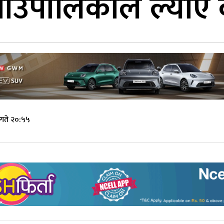
गाउँपालिकाले ल्याए
गते २०:५५