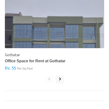
Gothatar
S
Office Space for Rent at Gothatar
H
Rs. 55
R
Per Sq.Feet
‹
›