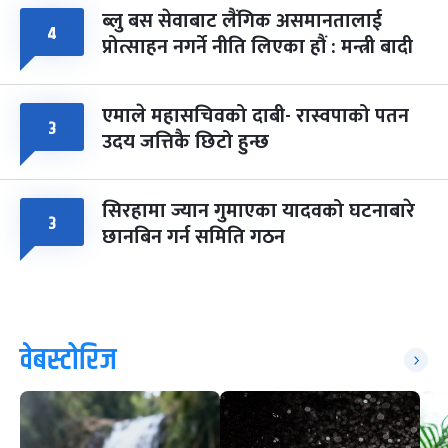
ब्लु बस सेवाबाट लैंगिक असमानतालाई
४
प्रोत्साहन नगर्ने नीति लिएका हौं : मन्त्री बादी
एमाले महासचिवको दाबी- रास्वपाको पतन
३
उदय जत्तिकै छिटो हुन्छ
सिरहामा ज्यान गुमाएका यादवको घटनाबारे
३
छानबिन गर्न समिति गठन
वेबस्टोरिज