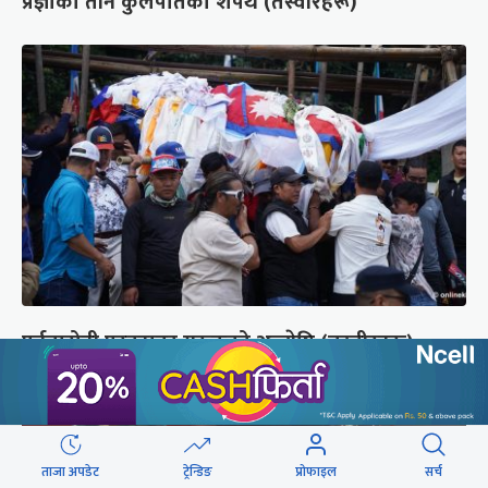
प्रज्ञाका तीन कुलपतिको शपथ (तस्वीरहरू)
पर्वतारोही पुरबहादुर गुरुङको अन्त्येष्टि (तस्वीरहरू)
ताजा अपडेट
ट्रेन्डिङ
प्रोफाइल
सर्च