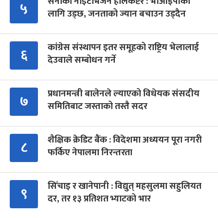
सेनाको नाइटभिजन हेलिकप्टर : भीआईपीका
५
लागि उड्छ, जनताको ज्यान बचाउन उड्दैन
कांग्रेस संस्थापन इतर समूहको राष्ट्रिय भेलालाई
६
देउवाले सम्बोधन गर्ने
प्रधानमन्त्री बालेनले ल्याएको विधेयक संसदीय
७
समितिबाट जस्ताको तस्तै सदर
शैक्षिक क्रेडिट बैंक : विदेशमा अध्ययन पूरा नगरी
८
फर्किए नेपालमा निरन्तरता
सिँचाइ र खानेपानी : विद्युत् महसुलमा सहुलियत
९
दर, तर १३ प्रतिशत भ्याटको भार