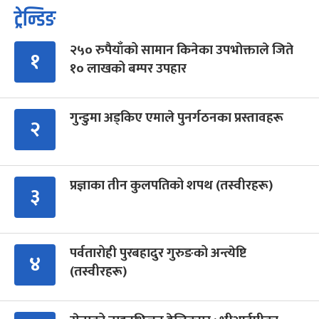
ट्रेन्डिङ
२५० रुपैयाँको सामान किनेका उपभोक्ताले जिते
१
१० लाखको बम्पर उपहार
गुन्डुमा अड्किए एमाले पुनर्गठनका प्रस्तावहरू
२
प्रज्ञाका तीन कुलपतिको शपथ (तस्वीरहरू)
३
पर्वतारोही पुरबहादुर गुरुङको अन्त्येष्टि
४
(तस्वीरहरू)