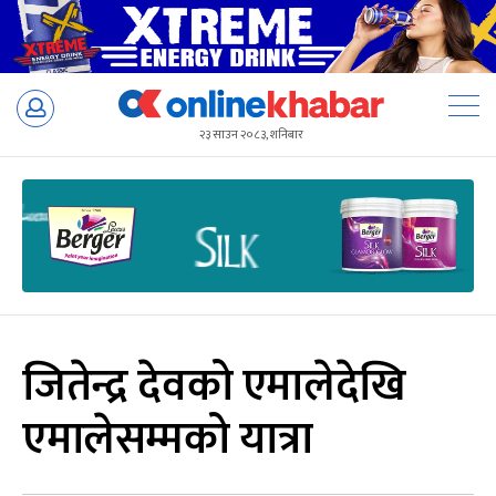
Skip
to
२३ साउन २०८३, शनिबार
content
जितेन्द्र देवको एमालेदेखि
एमालेसम्मको यात्रा