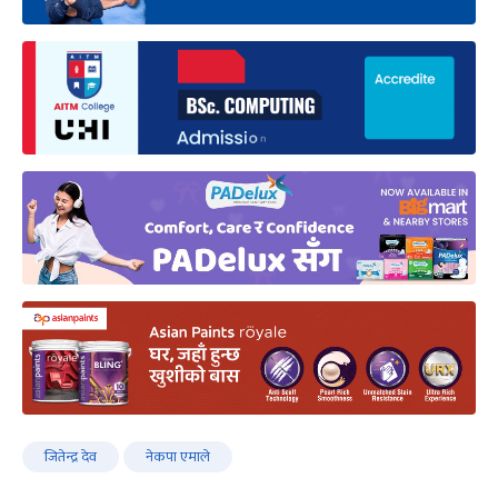
जितेन्द्र देव
नेकपा एमाले