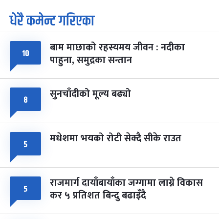
धेरै कमेन्ट गरिएका
पूर्णिमा व्रत
७ महिना बाँकी
७
-
चैत्र ७, २०८३
Mar 21, 2027
आइत
बाम माछाको रहस्यमय जीवन : नदीका
फागुपूर्णिमा
७ महिना बाँकी
८
१०
पाहुना, समुद्रका सन्तान
-
चैत्र ८, २०८३
Mar 22, 2027
सोम
सुनचाँदीको मूल्य बढ्यो
८
मधेशमा भयको रोटी सेक्दै सीके राउत
५
राजमार्ग दायाँबायाँका जग्गामा लाग्ने विकास
५
कर ५ प्रतिशत बिन्दु बढाइँदै