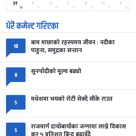
३१
१
२
३
४
५
६
ग्याल्पो ल्होसार
७ महिना बाँकी
२५
-
16
17
18
19
20
21
22
फाल्गुन २५, २०८३
Mar 9, 2027
मंगल
धेरै कमेन्ट गरिएका
पूर्णिमा व्रत
७ महिना बाँकी
७
-
चैत्र ७, २०८३
Mar 21, 2027
आइत
बाम माछाको रहस्यमय जीवन : नदीका
१०
फागुपूर्णिमा
७ महिना बाँकी
८
पाहुना, समुद्रका सन्तान
-
चैत्र ८, २०८३
Mar 22, 2027
सोम
सुनचाँदीको मूल्य बढ्यो
८
मधेशमा भयको रोटी सेक्दै सीके राउत
५
राजमार्ग दायाँबायाँका जग्गामा लाग्ने विकास
५
कर ५ प्रतिशत बिन्दु बढाइँदै