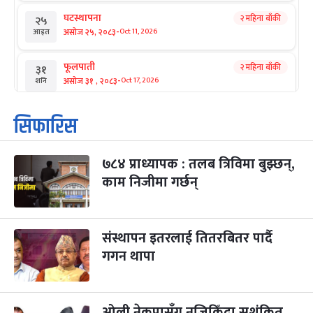
घटस्थापना
२ महिना बाँकी
२५
-
असोज २५, २०८३
Oct 11, 2026
आइत
फूलपाती
२ महिना बाँकी
३१
-
असोज ३१ , २०८३
Oct 17, 2026
शनि
कार्तिक सङ्क्रान्ति
२ महिना बाँकी
१
सिफारिस
-
कार्तिक १, २०८३
Oct 18, 2026
आइत
७८४ प्राध्यापक : तलब त्रिविमा बुझ्छन्,
महानवमी
२ महिना बाँकी
३
-
काम निजीमा गर्छन्
कार्तिक ३, २०८३
Oct 20, 2026
मंगल
विजयादशमी
२ महिना बाँकी
४
-
कार्तिक ४, २०८३
Oct 21, 2026
बुध
संस्थापन इतरलाई तितरबितर पार्दै
गगन थापा
पापा‌ङ्कुशा एकादशी व्रत
२ महिना बाँकी
५
-
कार्तिक ५, २०८३
Oct 22, 2026
बिहि
ओली नेकपासँग नजिकिँदा सशंकित
कुकुर तिहार
३ महिना बाँकी