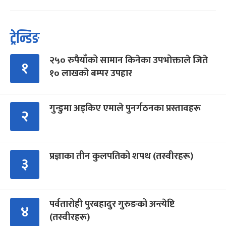
ट्रेन्डिङ
२५० रुपैयाँको सामान किनेका उपभोक्ताले जिते
१
१० लाखको बम्पर उपहार
गुन्डुमा अड्किए एमाले पुनर्गठनका प्रस्तावहरू
२
प्रज्ञाका तीन कुलपतिको शपथ (तस्वीरहरू)
३
पर्वतारोही पुरबहादुर गुरुङको अन्त्येष्टि
४
(तस्वीरहरू)