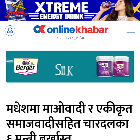
Skip
to
२३ साउन २०८३, शनिबार
content
मधेशमा माओवादी र एकीकृत
समाजवादीसहित चारदलका
६ मन्त्री बर्खास्त