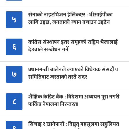
सेनाको नाइटभिजन हेलिकप्टर : भीआईपीका
५
लागि उड्छ, जनताको ज्यान बचाउन उड्दैन
कांग्रेस संस्थापन इतर समूहको राष्ट्रिय भेलालाई
६
देउवाले सम्बोधन गर्ने
प्रधानमन्त्री बालेनले ल्याएको विधेयक संसदीय
७
समितिबाट जस्ताको तस्तै सदर
शैक्षिक क्रेडिट बैंक : विदेशमा अध्ययन पूरा नगरी
८
फर्किए नेपालमा निरन्तरता
सिँचाइ र खानेपानी : विद्युत् महसुलमा सहुलियत
९