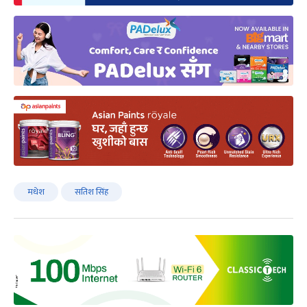
मधेश
सतिश सिंह