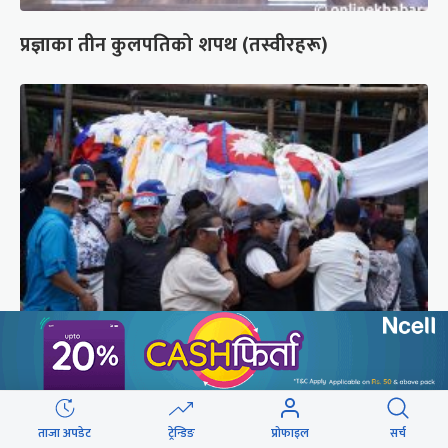
प्रज्ञाका तीन कुलपतिको शपथ (तस्वीरहरू)
पर्वतारोही पुरबहादुर गुरुङको अन्त्येष्टि (तस्वीरहरू)
ताजा अपडेट
ट्रेन्डिङ
प्रोफाइल
सर्च