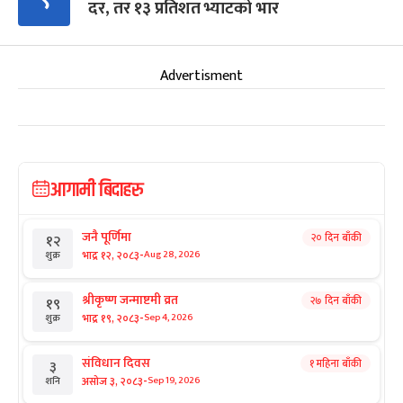
दर, तर १३ प्रतिशत भ्याटको भार
Advertisment
आगामी बिदाहरु
जनै पूर्णिमा
२० दिन बाँकी
१२
-
भाद्र १२, २०८३
Aug 28, 2026
शुक्र
श्रीकृष्ण जन्माष्टमी व्रत
२७ दिन बाँकी
१९
-
भाद्र १९, २०८३
Sep 4, 2026
शुक्र
संविधान दिवस
१ महिना बाँकी
३
-
असोज ३, २०८३
Sep 19, 2026
शनि