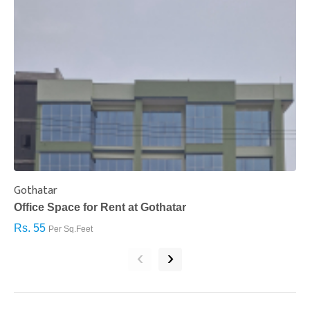
Gothatar
S
Office Space for Rent at Gothatar
H
Rs. 55
R
Per Sq.Feet
‹
›