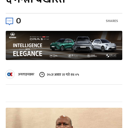
0
SHARES
अनलाइनखबर
२०८१ असार २२ गते १४:०५