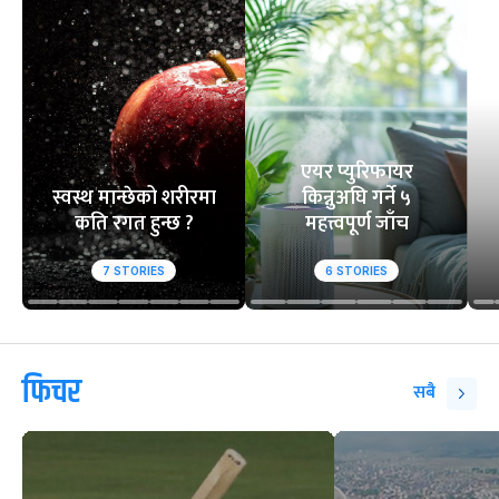
एयर प्युरिफायर
स्वस्थ मान्छेको शरीरमा
किन्नुअघि गर्ने ५
कति रगत हुन्छ ?
महत्त्वपूर्ण जाँच
7
STORIES
6
STORIES
फिचर
सबै