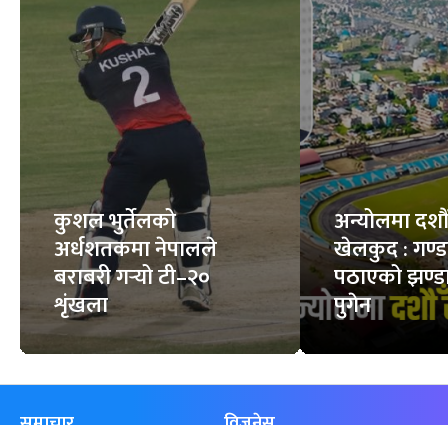
कुशल भुर्तेलको
अन्योलमा दशौँ र
अर्धशतकमा नेपालले
खेलकुद : गण्
बराबरी गर्‍यो टी–२०
पठाएको झण्डा
शृंखला
पुगेन
समाचार
विजनेस