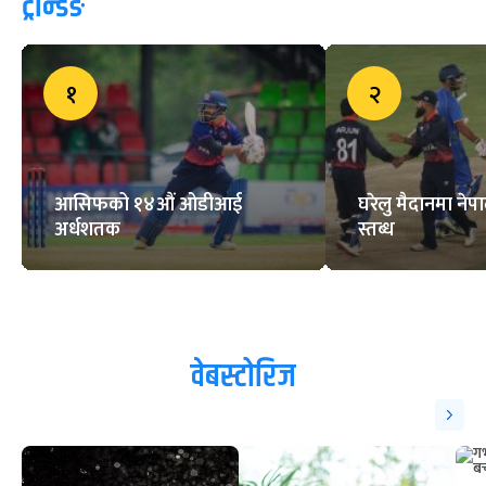
ट्रेन्डिङ
१
२
आसिफको १४औं ओडीआई
घरेलु मैदानमा नेप
अर्धशतक
स्तब्ध
वेबस्टोरिज