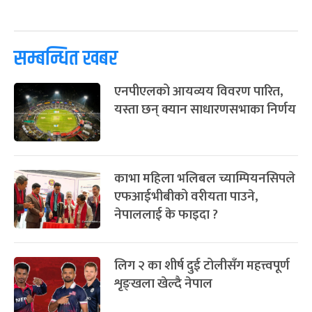
पूर्णिमा व्रत
७ महिना बाँकी
७
-
चैत्र ७, २०८३
Mar 21, 2027
आइत
सम्बन्धित खबर
फागुपूर्णिमा
७ महिना बाँकी
८
एनपीएलको आयव्यय विवरण पारित,
-
चैत्र ८, २०८३
Mar 22, 2027
सोम
यस्ता छन् क्यान साधारणसभाका निर्णय
काभा महिला भलिबल च्याम्पियनसिपले
एफआईभीबीको वरीयता पाउने,
नेपाललाई के फाइदा ?
लिग २ का शीर्ष दुई टोलीसँग महत्त्वपूर्ण
शृङ्खला खेल्दै नेपाल