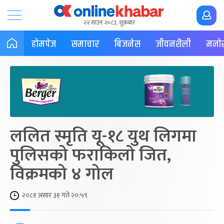
२२ साउन २०८३, शुक्रबार
होमपेज
समाचार
बिजनेस
जीवनशैली
मनोर
ललित स्मृति यू-१८ युथ लिगमा
पुलिसको फराकिलो जित,
विक्रमको ४ गोल
२०८१ असार ३१ गते २०:५९