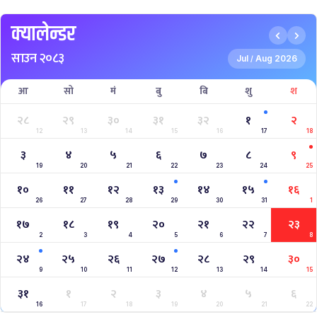
क्यालेन्डर
साउन २०८३
Jul
Aug 2026
/
आ
सो
मं
बु
बि
शु
श
२८
२९
३०
३१
३२
१
२
12
13
14
15
16
17
18
३
४
५
६
७
८
९
19
20
21
22
23
24
25
१०
११
१२
१३
१४
१५
१६
26
27
28
29
30
31
1
१७
१८
१९
२०
२१
२२
२३
2
3
4
5
6
7
8
२४
२५
२६
२७
२८
२९
३०
9
10
11
12
13
14
15
३१
१
२
३
४
५
६
16
17
18
19
20
21
22