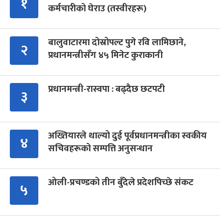
१
कर्मचारीको घेराउ (तस्वीरहरू)
बालुवाटारमा दोस्रोपल्ट पुगे रवि लामिछाने,
२
प्रधानमन्त्रीसँग ४५ मिनेट कुराकानी
प्रधानमन्त्री-रास्वपा : बढ्दैछ छटपटी
३
अख्तियारले थाल्यो दुई पूर्वप्रधानमन्त्रीका स्वकीय
४
सचिवहरूको सम्पत्ति अनुसन्धान
ओली-प्रचण्डको तीन बुँदेले प्रदेशपिच्छे संकट
५