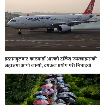
इस्तानबुलबाट काठमाडौं आएको टर्किस एयरलाइन्सको
जहाजमा आगो लाग्यो, दमकल प्रयोग गरी निभाइयो