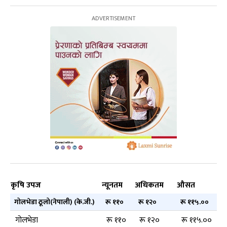
कृषि उपज
न्यूनतम
अधिकतम
औसत
गोलभेडा ठूलो(नेपाली) (के.जी.)
रू ११०
रू १२०
रू ११५.००
गोलभेडा
रू ११०
रू १२०
रू ११५.००