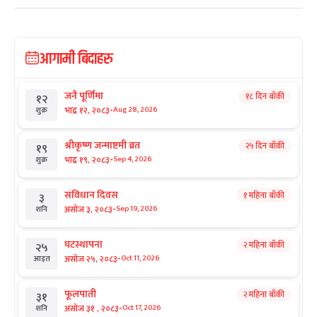
आगामी बिदाहरु
जनै पूर्णिमा
१८ दिन बाँकी
१२
-
भाद्र १२, २०८३
Aug 28, 2026
शुक्र
श्रीकृष्ण जन्माष्टमी व्रत
२५ दिन बाँकी
१९
-
भाद्र १९, २०८३
Sep 4, 2026
शुक्र
संविधान दिवस
१ महिना बाँकी
३
-
असोज ३, २०८३
Sep 19, 2026
शनि
घटस्थापना
२ महिना बाँकी
२५
-
असोज २५, २०८३
Oct 11, 2026
आइत
फूलपाती
२ महिना बाँकी
३१
-
असोज ३१ , २०८३
Oct 17, 2026
शनि