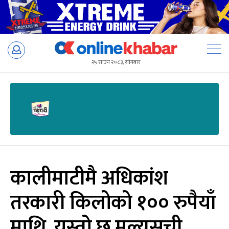
Skip
to
२५ साउन २०८३, सोमबार
content
कालीमाटीमै अधिकांश
तरकारी किलोको १०० रुपैयाँ
माथि, यस्तो छ मूल्यसूची