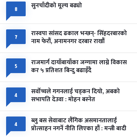
सुनचाँदीको मूल्य बढ्यो
फागुपूर्णिमा
७ महिना बाँकी
८
८
-
चैत्र ८, २०८३
Mar 22, 2027
सोम
रास्वपा सांसद ढकाल भन्छन्- सिंहदरबारको
७
नाम फेरौं, अनामनगर दरबार राखौं
राजमार्ग दायाँबायाँका जग्गामा लाग्ने विकास
५
कर ५ प्रतिशत बिन्दु बढाइँदै
सर्वोच्चले गगनलाई चड्कन दियो, अबको
४
सभापति देउवा : मोहन बस्नेत
ब्लु बस सेवाबाट लैंगिक असमानतालाई
४
प्रोत्साहन नगर्ने नीति लिएका हौं : मन्त्री बादी