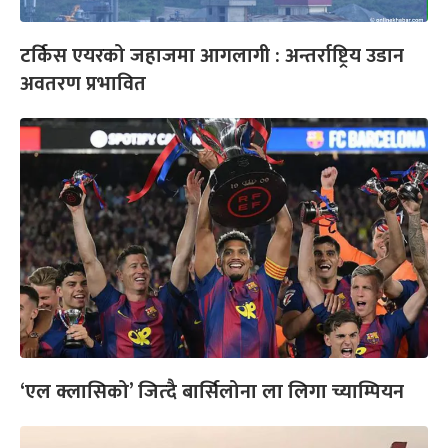
टर्किस एयरको जहाजमा आगलागी : अन्तर्राष्ट्रिय उडान
अवतरण प्रभावित
‘एल क्लासिको’ जित्दै बार्सिलोना ला लिगा च्याम्पियन