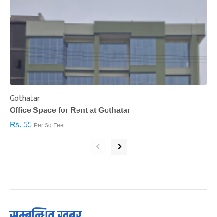
Gothatar
S
Office Space for Rent at Gothatar
H
Rs. 55
R
Per Sq.Feet
‹
›
सम्बन्धित खबर