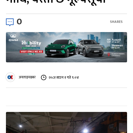
0
SHARES
अनलाइनखबर
२०८१ साउन १ गते ९:०४