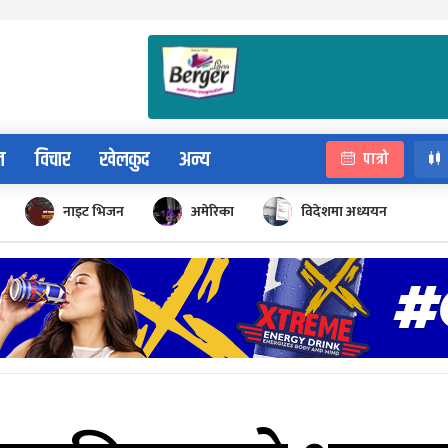
न
विचार
खेलकुद
अन्य
पात्रो
नाइट भिजन
अमेरिका
विदेशमा अध्ययन