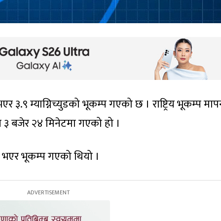
भएर ३.९ म्याग्निच्युडको भूकम्प गएको छ । राष्ट्रिय भूकम्प मा
्प ३ बजेर २४ मिनेटमा गएको हो ।
्दु भएर भूकम्प गएको थियो ।