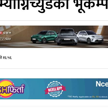
्याग्निच्युडको भूकम्
ते १६:५६