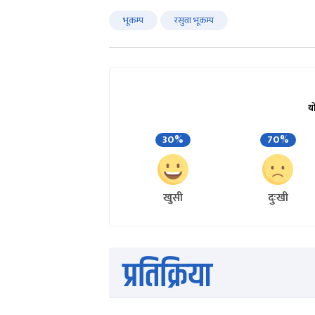
भूकम्प
रसुवा भूकम्प
य
30%
70%
खुसी
दुःखी
प्रतिक्रिया