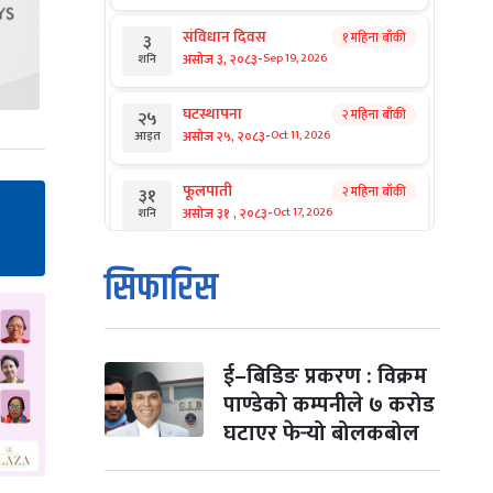
संविधान दिवस
१ महिना बाँकी
३
-
असोज ३, २०८३
Sep 19, 2026
शनि
घटस्थापना
२ महिना बाँकी
२५
-
असोज २५, २०८३
Oct 11, 2026
आइत
फूलपाती
२ महिना बाँकी
३१
-
असोज ३१ , २०८३
Oct 17, 2026
शनि
कार्तिक सङ्क्रान्ति
२ महिना बाँकी
१
सिफारिस
-
कार्तिक १, २०८३
Oct 18, 2026
आइत
महानवमी
२ महिना बाँकी
३
-
कार्तिक ३, २०८३
Oct 20, 2026
मंगल
ई–बिडिङ प्रकरण : विक्रम
पाण्डेको कम्पनीले ७ करोड
विजयादशमी
२ महिना बाँकी
४
घटाएर फेर्‍यो बोलकबोल
-
कार्तिक ४, २०८३
Oct 21, 2026
बुध