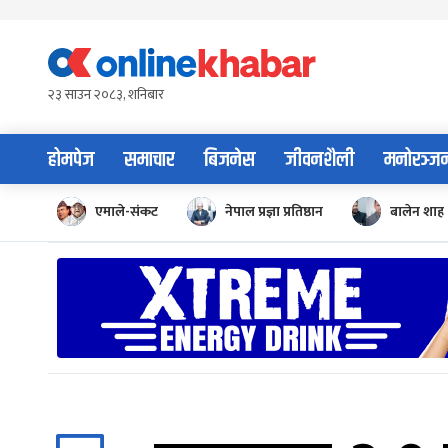
Skip
to
content
२३ साउन २०८३, शनिबार
होमपेज
समाचार
बिजनेस
जीवनशैली
मनोरञ्ज
एमाले-संकट
नेपाल प्रज्ञा प्रतिष्ठान
बालेन शाह