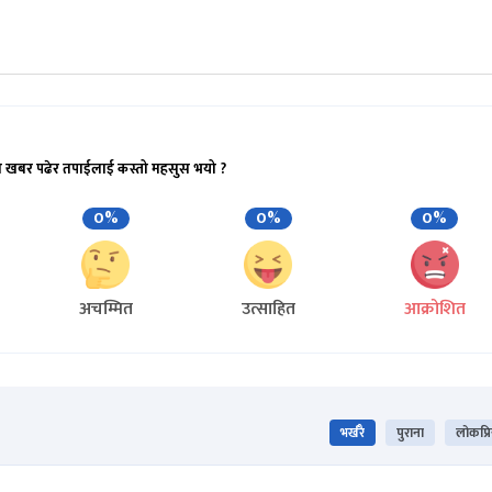
ो खबर पढेर तपाईलाई कस्तो महसुस भयो ?
0%
0%
0%
अचम्मित
उत्साहित
आक्रोशित
भर्खरै
पुराना
लोकप्र