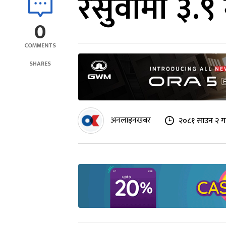
रसुवामा ३.९ म
0
COMMENTS
SHARES
अनलाइनखबर
२०८१ साउन २ ग