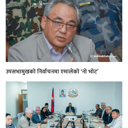
उपसभामुखको निर्वाचनमा एमालेको ‘नो भोट’