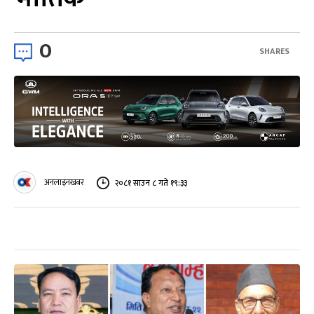
0
SHARES
अनलाइनखबर
२०८१ साउन ८ गते १९:३३