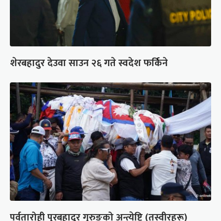
शेरबहादुर देउवा साउन २६ गते स्वदेश फर्किने
पर्वतारोही पुरबहादुर गुरुङको अन्त्येष्टि (तस्वीरहरू)