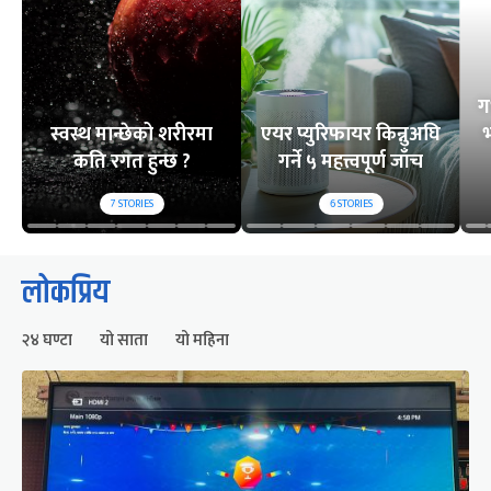
ग
स्वस्थ मान्छेको शरीरमा
एयर प्युरिफायर किन्नुअघि
भ
कति रगत हुन्छ ?
गर्ने ५ महत्त्वपूर्ण जाँच
7
STORIES
6
STORIES
लोकप्रिय
२४ घण्टा
यो साता
यो महिना