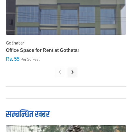
Gothatar
S
Office Space for Rent at Gothatar
H
Rs. 55
R
Per Sq.Feet
‹
›
सम्बन्धित खबर