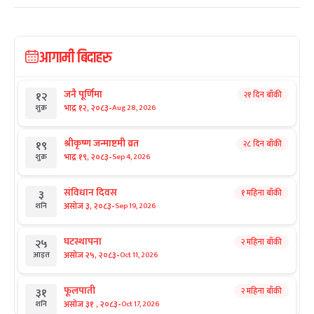
आगामी बिदाहरु
जनै पूर्णिमा
२१ दिन बाँकी
१२
-
भाद्र १२, २०८३
Aug 28, 2026
शुक्र
श्रीकृष्ण जन्माष्टमी व्रत
२८ दिन बाँकी
१९
-
भाद्र १९, २०८३
Sep 4, 2026
शुक्र
संविधान दिवस
१ महिना बाँकी
३
-
असोज ३, २०८३
Sep 19, 2026
शनि
घटस्थापना
२ महिना बाँकी
२५
-
असोज २५, २०८३
Oct 11, 2026
आइत
फूलपाती
२ महिना बाँकी
३१
-
असोज ३१ , २०८३
Oct 17, 2026
शनि