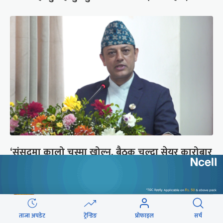
‘संसद्‍मा कालो चस्मा खोल्नू, बैठक चल्दा सेयर कारोबार
नगर्नू’
ताजा अपडेट
ट्रेन्डिङ
प्रोफाइल
सर्च