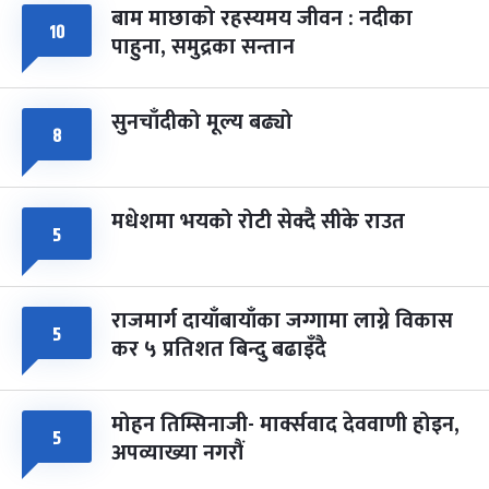
बाम माछाको रहस्यमय जीवन : नदीका
फागुपूर्णिमा
७ महिना बाँकी
८
१०
पाहुना, समुद्रका सन्तान
-
चैत्र ८, २०८३
Mar 22, 2027
सोम
सुनचाँदीको मूल्य बढ्यो
८
मधेशमा भयको रोटी सेक्दै सीके राउत
५
राजमार्ग दायाँबायाँका जग्गामा लाग्ने विकास
५
कर ५ प्रतिशत बिन्दु बढाइँदै
मोहन तिम्सिनाजी- मार्क्सवाद देववाणी होइन,
५
अपव्याख्या नगरौं