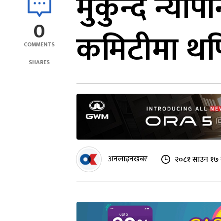
मुकुन्द न्यौप
0
कमिटीमा थप
COMMENTS
SHARES
अनलाइनखबर
२०८१ साउन १७ 