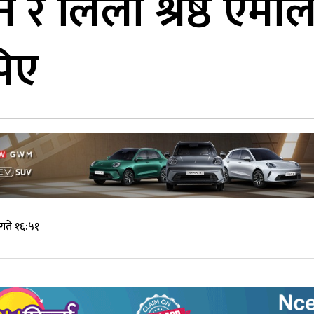
ाने र लिला श्रेष्ठ एमा
िए
गते १६:५१