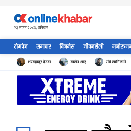
Skip
to
content
२३ साउन २०८३, शनिबार
होमपेज
समाचार
बिजनेस
जीवनशैली
मनोरञ्ज
शेरबहादुर देउवा
बालेन शाह
रवि लामिछाने