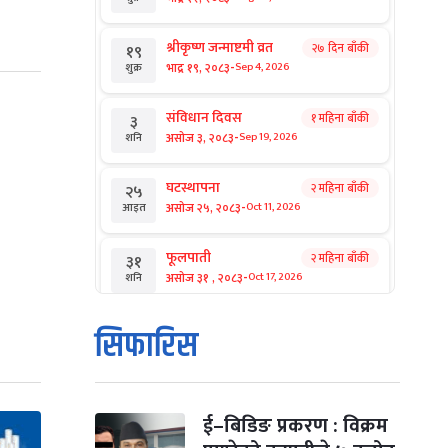
श्रीकृष्ण जन्माष्टमी व्रत
२७ दिन बाँकी
१९
-
भाद्र १९, २०८३
Sep 4, 2026
शुक्र
संविधान दिवस
१ महिना बाँकी
३
-
असोज ३, २०८३
Sep 19, 2026
शनि
घटस्थापना
२ महिना बाँकी
२५
-
असोज २५, २०८३
Oct 11, 2026
आइत
फूलपाती
२ महिना बाँकी
३१
-
असोज ३१ , २०८३
Oct 17, 2026
शनि
कार्तिक सङ्क्रान्ति
२ महिना बाँकी
१
सिफारिस
-
कार्तिक १, २०८३
Oct 18, 2026
आइत
महानवमी
२ महिना बाँकी
३
-
कार्तिक ३, २०८३
Oct 20, 2026
मंगल
ई–बिडिङ प्रकरण : विक्रम