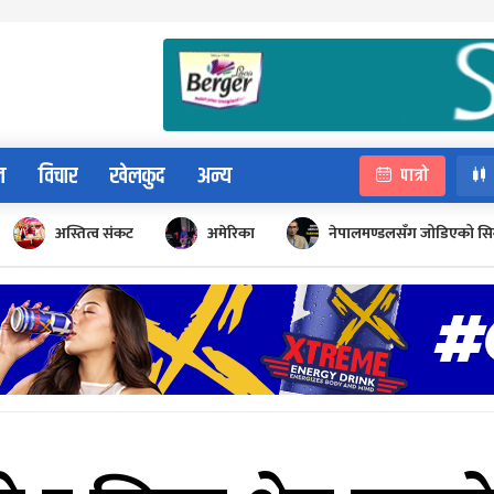
न
विचार
खेलकुद
अन्य
पात्रो
अस्तित्व संकट
अमेरिका
नेपालमण्डलसँग जोडिएको सि