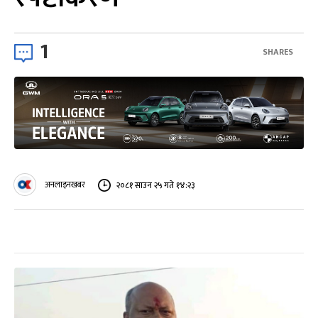
1
SHARES
अनलाइनखबर
२०८१ साउन २५ गते १४:२३