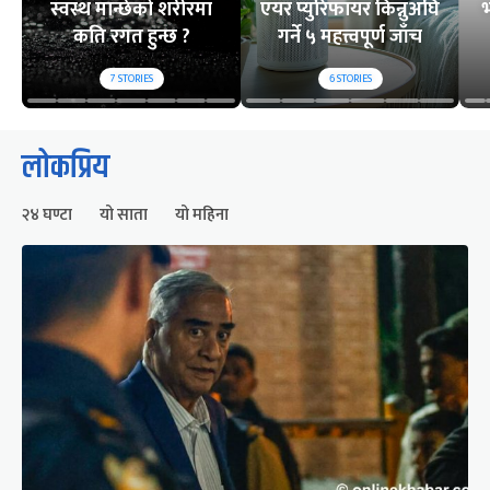
स्वस्थ मान्छेको शरीरमा
एयर प्युरिफायर किन्नुअघि
भ
कति रगत हुन्छ ?
गर्ने ५ महत्त्वपूर्ण जाँच
7
STORIES
6
STORIES
लोकप्रिय
२४ घण्टा
यो साता
यो महिना