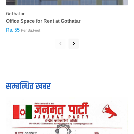
Gothatar
S
Office Space for Rent at Gothatar
H
Rs. 55
R
Per Sq.Feet
‹
›
सम्बन्धित खबर