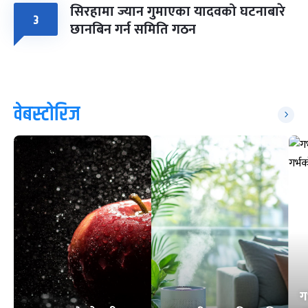
सिरहामा ज्यान गुमाएका यादवको घटनाबारे
३
छानबिन गर्न समिति गठन
वेबस्टोरिज
ग