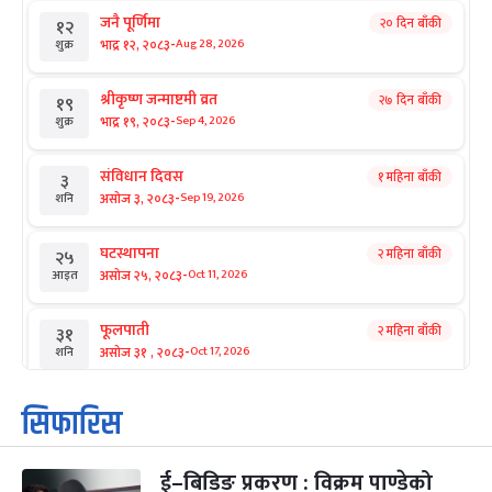
जनै पूर्णिमा
२० दिन बाँकी
१२
-
भाद्र १२, २०८३
Aug 28, 2026
शुक्र
श्रीकृष्ण जन्माष्टमी व्रत
२७ दिन बाँकी
१९
-
भाद्र १९, २०८३
Sep 4, 2026
शुक्र
संविधान दिवस
१ महिना बाँकी
३
-
असोज ३, २०८३
Sep 19, 2026
शनि
घटस्थापना
२ महिना बाँकी
२५
-
असोज २५, २०८३
Oct 11, 2026
आइत
फूलपाती
२ महिना बाँकी
३१
-
असोज ३१ , २०८३
Oct 17, 2026
शनि
कार्तिक सङ्क्रान्ति
२ महिना बाँकी
१
सिफारिस
-
कार्तिक १, २०८३
Oct 18, 2026
आइत
ई–बिडिङ प्रकरण : विक्रम पाण्डेको
महानवमी
२ महिना बाँकी
३