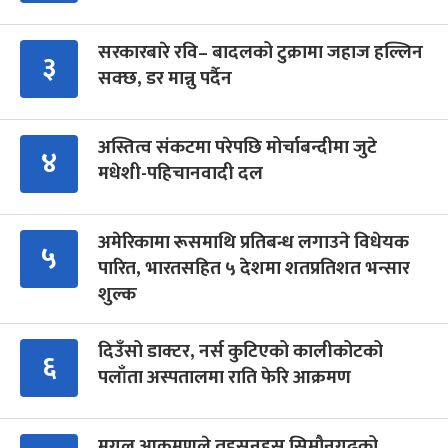
सरकारबारे रवि– बादलको टुक्रामा जहाज हल्लिन
३
सक्छ, डर मान्नु पर्दैन
अस्तित्व संकटमा परेपछि मोर्चाबन्दीमा जुटे
४
मधेशी-पहिचानवादी दल
अमेरिकामा रूसमाथि प्रतिबन्ध लगाउने विधेयक
५
पारित, भारतसहित ५ देशमा शतप्रतिशत भन्सार
शुल्क
दिउँसो डाक्टर, नर्स कुटिएको कालीकोटको
६
पलाँता अस्पतालमा राति फेरि आक्रमण
मुगल आक्रमणले तहसनहस सिम्रौनगढको