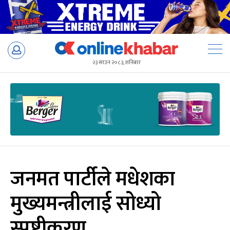
Skip
to
२३ साउन २०८३, शनिबार
content
जनमत पार्टीले मधेशका
मुख्यमन्त्रीलाई सोध्यो
स्पष्टीकरण