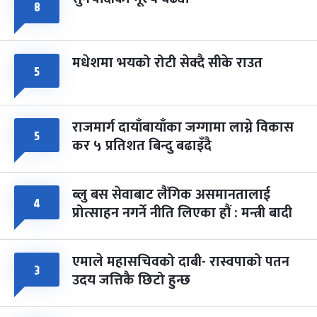
८
मधेशमा भयको रोटी सेक्दै सीके राउत
५
राजमार्ग दायाँबायाँका जग्गामा लाग्ने विकास
५
कर ५ प्रतिशत बिन्दु बढाइँदै
ब्लु बस सेवाबाट लैंगिक असमानतालाई
४
प्रोत्साहन नगर्ने नीति लिएका हौं : मन्त्री बादी
एमाले महासचिवको दाबी- रास्वपाको पतन
३
उदय जत्तिकै छिटो हुन्छ