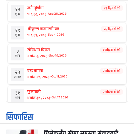
जनै पूर्णिमा
१९ दिन बाँकी
१२
-
भाद्र १२, २०८३
Aug 28, 2026
शुक्र
श्रीकृष्ण जन्माष्टमी व्रत
२६ दिन बाँकी
१९
-
भाद्र १९, २०८३
Sep 4, 2026
शुक्र
संविधान दिवस
१ महिना बाँकी
३
-
असोज ३, २०८३
Sep 19, 2026
शनि
घटस्थापना
२ महिना बाँकी
२५
-
असोज २५, २०८३
Oct 11, 2026
आइत
फूलपाती
२ महिना बाँकी
३१
-
असोज ३१ , २०८३
Oct 17, 2026
शनि
कार्तिक सङ्क्रान्ति
२ महिना बाँकी
१
सिफारिस
-
कार्तिक १, २०८३
Oct 18, 2026
आइत
छिमेकसँग सीमा समस्या संवादबाटै
महानवमी
२ महिना बाँकी