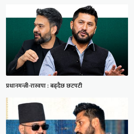
प्रधानमन्त्री-रास्वपा : बढ्दैछ छटपटी