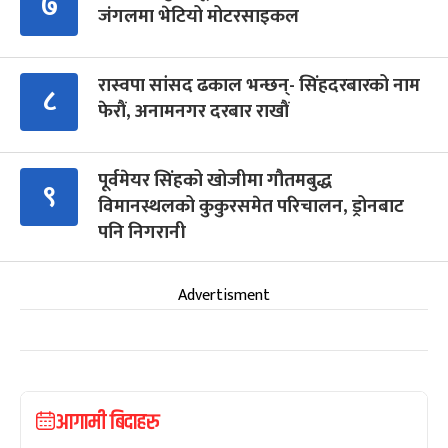
७
जंगलमा भेटियो मोटरसाइकल
रास्वपा सांसद ढकाल भन्छन्- सिंहदरबारको नाम
८
फेरौं, अनामनगर दरबार राखौं
पूर्वमेयर सिंहको खोजीमा गौतमबुद्ध
९
विमानस्थलको कुकुरसमेत परिचालन, ड्रोनबाट
पनि निगरानी
Advertisment
आगामी बिदाहरु