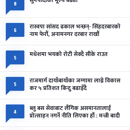
सुनचाँदीको मूल्य बढ्यो
८
रास्वपा सांसद ढकाल भन्छन्- सिंहदरबारको
६
नाम फेरौं, अनामनगर दरबार राखौं
मधेशमा भयको रोटी सेक्दै सीके राउत
५
राजमार्ग दायाँबायाँका जग्गामा लाग्ने विकास
५
कर ५ प्रतिशत बिन्दु बढाइँदै
ब्लु बस सेवाबाट लैंगिक असमानतालाई
४
प्रोत्साहन नगर्ने नीति लिएका हौं : मन्त्री बादी