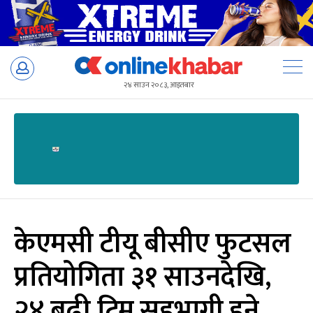
Skip
to
२४ साउन २०८३, आइतबार
content
केएमसी टीयू बीसीए फुटसल
प्रतियोगिता ३१ साउनदेखि,
२४ बढी टिम सहभागी हुने