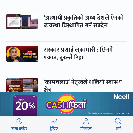
‘अस्थायी प्रकृतिको अध्यादेशले ऐनको
व्यवस्था विस्थापित गर्न सक्दैन’
सरकार-प्रसाईं लुकामारी : छिनमै
पक्राउ, तुरुन्तै रिहा
‘कामचलाउ’ नेतृत्वले थलियो स्वास्थ्य
क्षेत्र
पूर्णबहादुर-शेखर : पार्टी सभापति
ताक्थे, विभाजनको संघारमा
शशांकलाई अघि सारे
ताजा अपडेट
ट्रेन्डिङ
प्रोफाइल
सर्च