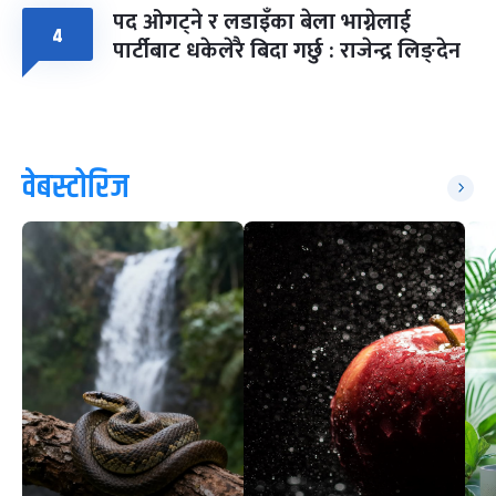
पद ओगट्ने र लडाइँका बेला भाग्नेलाई
४
पार्टीबाट धकेलेरै बिदा गर्छु : राजेन्द्र लिङ्देन
वेबस्टोरिज