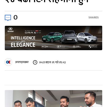
0
SHARES
अनलाइनखबर
२०८१ साउन २९ गते १९:०३