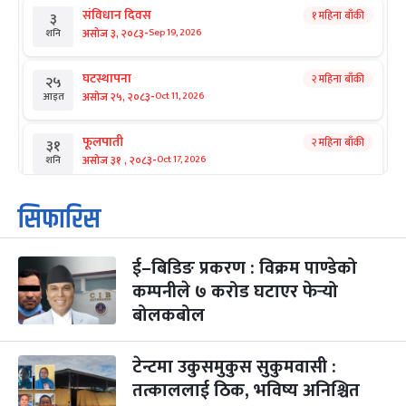
संविधान दिवस
१ महिना बाँकी
३
-
असोज ३, २०८३
Sep 19, 2026
शनि
घटस्थापना
२ महिना बाँकी
२५
-
असोज २५, २०८३
Oct 11, 2026
आइत
फूलपाती
२ महिना बाँकी
३१
-
असोज ३१ , २०८३
Oct 17, 2026
शनि
कार्तिक सङ्क्रान्ति
२ महिना बाँकी
१
सिफारिस
-
कार्तिक १, २०८३
Oct 18, 2026
आइत
ई–बिडिङ प्रकरण : विक्रम पाण्डेको
महानवमी
२ महिना बाँकी
३
-
कम्पनीले ७ करोड घटाएर फेर्‍यो
कार्तिक ३, २०८३
Oct 20, 2026
मंगल
बोलकबोल
विजयादशमी
२ महिना बाँकी
४
-
कार्तिक ४, २०८३
Oct 21, 2026
बुध
टेन्टमा उकुसमुकुस सुकुमवासी :
तत्काललाई ठिक, भविष्य अनिश्चित
पापा‌ङ्कुशा एकादशी व्रत
२ महिना बाँकी
५