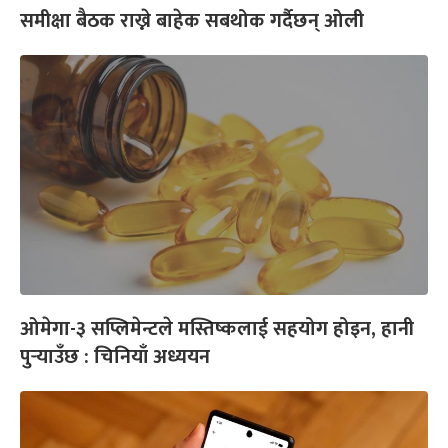
समीक्षा बैठक राख्ने बाहेक सबथोक गर्दैछन् ओली
ओमेगा-३ सप्लिमेन्टले मस्तिष्कलाई सहयोग होइन, हानी
पुर्‍याउँछ : चिनियाँ अध्ययन