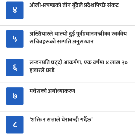
ओली-प्रचण्डको तीन बुँदेले प्रदेशपिच्छे संकट
४
अख्तियारले थाल्यो दुई पूर्वप्रधानमन्त्रीका स्वकीय
५
सचिवहरूको सम्पत्ति अनुसन्धान
लन्डनप्रति घट्दो आकर्षण, एक वर्षमा ४ लाख २०
६
हजारले छाडे
मधेसको अयोध्याकरण
७
‘शक्ति र सत्ताले घेराबन्दी गर्दैछ’
८