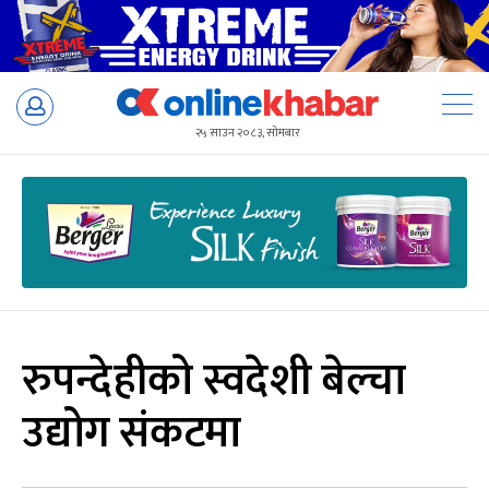
Skip
to
२५ साउन २०८३, सोमबार
content
रुपन्देहीको स्वदेशी बेल्चा
उद्योग संकटमा