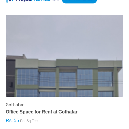
Gothatar
S
Office Space for Rent at Gothatar
H
Rs. 55
R
Per Sq.Feet