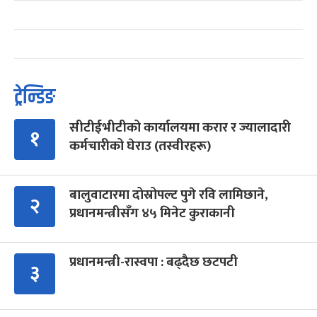
ट्रेन्डिङ
सीटीईभीटीको कार्यालयमा करार र ज्यालादारी
१
कर्मचारीको घेराउ (तस्वीरहरू)
बालुवाटारमा दोस्रोपल्ट पुगे रवि लामिछाने,
२
प्रधानमन्त्रीसँग ४५ मिनेट कुराकानी
प्रधानमन्त्री-रास्वपा : बढ्दैछ छटपटी
३