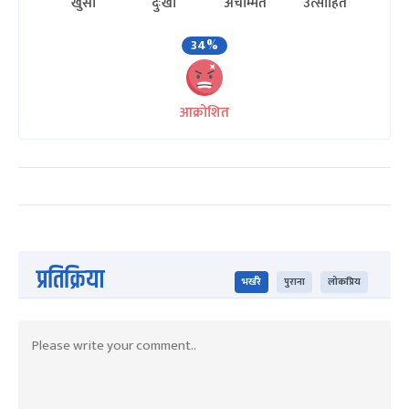
खुसी
दुःखी
अचम्मित
उत्साहित
34%
आक्रोशित
प्रतिक्रिया
भर्खरै
पुराना
लोकप्रिय