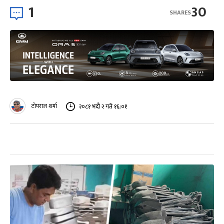
1
30
SHARES
टोपराज शर्मा
२०८१ भदौ २ गते १६:०१