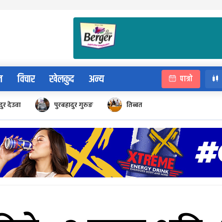
न
विचार
खेलकुद
अन्य
पात्रो
ुर देउवा
पुरबहादुर गुरुङ
तिब्बत