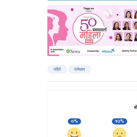
पहिरो
रामेछाप
य
0%
92%