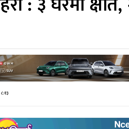
रो : ३ घरमा क्षति, २
 ८:१३