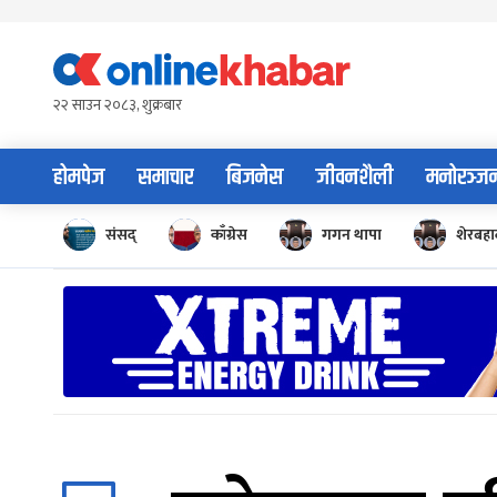
Skip
to
content
२२ साउन २०८३, शुक्रबार
होमपेज
समाचार
बिजनेस
जीवनशैली
मनोरञ्ज
संसद्
काँग्रेस
गगन थापा
शेरबहाद