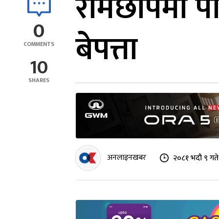
रामेछापमा पहि
0
बेपत्ता
COMMENTS
10
SHARES
अनलाइनखबर
२०८१ भदौ ९ गते