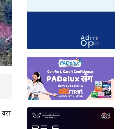
३ वटा