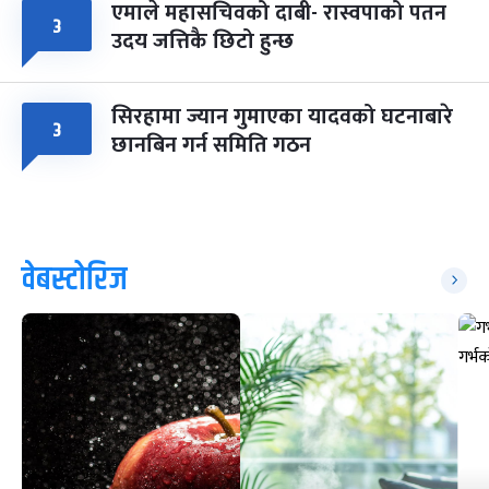
एमाले महासचिवको दाबी- रास्वपाको पतन
३
उदय जत्तिकै छिटो हुन्छ
सिरहामा ज्यान गुमाएका यादवको घटनाबारे
३
छानबिन गर्न समिति गठन
वेबस्टोरिज