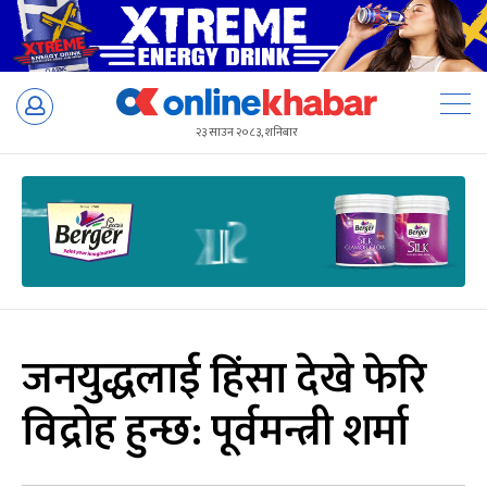
Skip
to
२३ साउन २०८३, शनिबार
content
जनयुद्धलाई हिंसा देखे फेरि
विद्रोह हुन्छ: पूर्वमन्त्री शर्मा