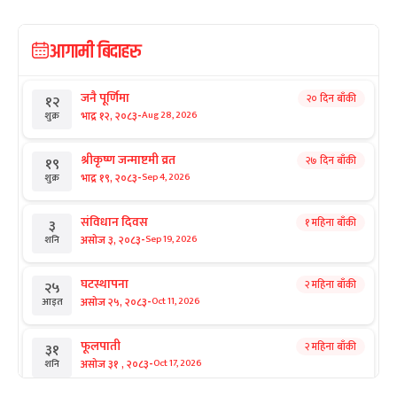
आगामी बिदाहरु
जनै पूर्णिमा
२० दिन बाँकी
१२
-
भाद्र १२, २०८३
Aug 28, 2026
शुक्र
श्रीकृष्ण जन्माष्टमी व्रत
२७ दिन बाँकी
१९
-
भाद्र १९, २०८३
Sep 4, 2026
शुक्र
संविधान दिवस
१ महिना बाँकी
३
-
असोज ३, २०८३
Sep 19, 2026
शनि
घटस्थापना
२ महिना बाँकी
२५
-
असोज २५, २०८३
Oct 11, 2026
आइत
फूलपाती
२ महिना बाँकी
३१
-
असोज ३१ , २०८३
Oct 17, 2026
शनि