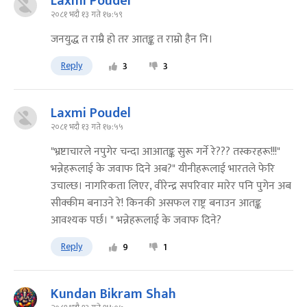
Laxmi Poudel
२०८१ भदौ १३ गते १७:५९
जनयुद्ध त राम्रै हो तर आतङ्क त राम्रो हैन नि।
Reply
3
3
Laxmi Poudel
२०८१ भदौ १३ गते १७:५५
"भ्रष्टाचारले नपुगेर चन्दा आआतङ्क सुरू गर्ने रे??? तस्करहरू!!!"
भन्नेहरूलाई के जवाफ दिने अब?" यीनीहरूलाई भारतले फेरि
उचाल्छ। नागरिकता लिएर, वीरेन्द्र सपरिवार मारेर पनि पुगेन अब
सीक्कीम बनाउने रे! किनकी असफल राष्ट्र बनाउन आतङ्क
आवश्यक पर्छ। " भन्नेहरूलाई के जवाफ दिने?
Reply
9
1
Kundan Bikram Shah