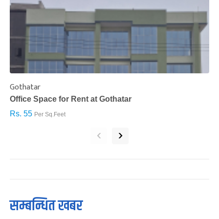
Gothatar
S
Office Space for Rent at Gothatar
H
Rs. 55
R
Per Sq.Feet
‹
›
सम्बन्धित खबर