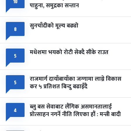
८
१०
पाहुना, समुद्रका सन्तान
-
चैत्र ८, २०८३
Mar 22, 2027
सोम
सुनचाँदीको मूल्य बढ्यो
८
मधेशमा भयको रोटी सेक्दै सीके राउत
५
राजमार्ग दायाँबायाँका जग्गामा लाग्ने विकास
५
कर ५ प्रतिशत बिन्दु बढाइँदै
ब्लु बस सेवाबाट लैंगिक असमानतालाई
४
प्रोत्साहन नगर्ने नीति लिएका हौं : मन्त्री बादी