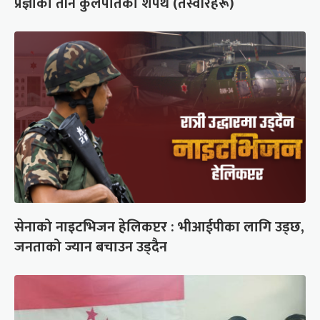
प्रज्ञाका तीन कुलपतिको शपथ (तस्वीरहरू)
सेनाको नाइटभिजन हेलिकप्टर : भीआईपीका लागि उड्छ,
जनताको ज्यान बचाउन उड्दैन