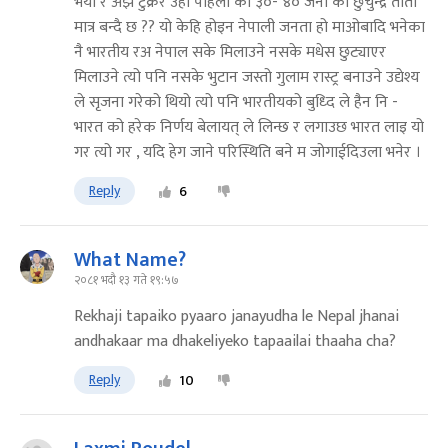
भयो र अझै टुक्रेर उही पहिला को ३०- ४० जना को छुचुन्द्रे ताती
मात्र बन्दै छ ?? यो केहि होइन नेपाली जनता हो माओबादि भनेका
नै भारतीय रअ नेपाल सके मिलाउने नसके मधेस छुट्याएर
मिलाउने त्यो पनि नसके भुटान जस्तो गुलाम रास्ट्र बनाउने उद्येश्य
ले सृजना गरेको थियो त्यो पनि भारतीयको बुध्दि ले हैन नि -
भारत को हरेक निर्णय बेलायत् ले लिन्छ र लगाउछ भारत लाइ यो
गर त्यो गर , यदि हेग जाने परिस्थिति बने म जोगाईदिउला भनेर ।
Reply
6
What Name?
२०८१ भदौ १३ गते १९:५७
Rekhaji tapaiko pyaaro janayudha le Nepal jhanai
andhakaar ma dhakeliyeko tapaailai thaaha cha?
Reply
10