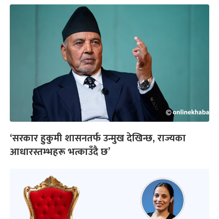
‘सरकार हुकुमी शासनतर्फ उन्मुख देखिन्छ, राज्यका
आधारस्तम्भहरू भत्काउँदै छ’