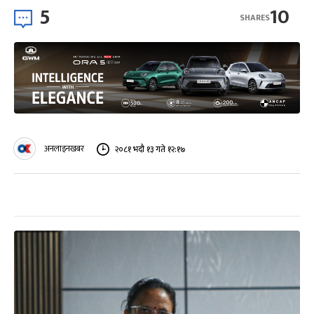
5
10
SHARES
अनलाइनखबर
२०८१ भदौ १३ गते १२:१७