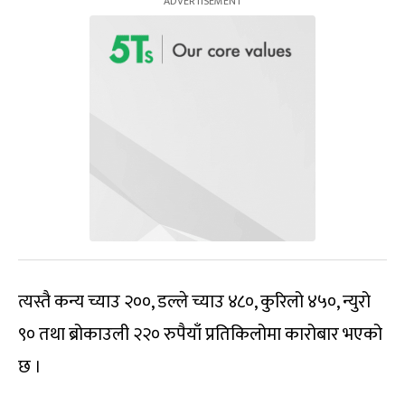
त्यस्तै कन्य च्याउ २००, डल्ले च्याउ ४८०, कुरिलो ४५०, न्युरो
९० तथा ब्रोकाउली २२० रुपैयाँ प्रतिकिलोमा कारोबार भएको
छ ।