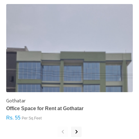
Gothatar
S
Office Space for Rent at Gothatar
H
Rs. 55
R
Per Sq.Feet
‹
›