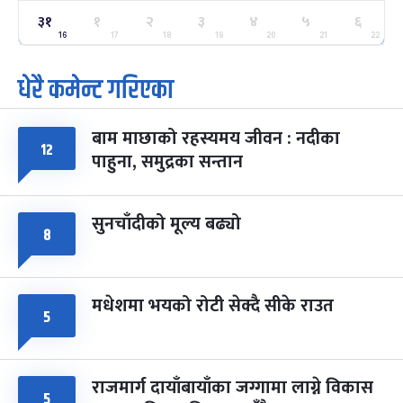
ग्याल्पो ल्होसार
७ महिना बाँकी
२५
३१
१
२
३
४
५
६
-
फाल्गुन २५, २०८३
Mar 9, 2027
मंगल
16
17
18
19
20
21
22
धेरै कमेन्ट गरिएका
पूर्णिमा व्रत
७ महिना बाँकी
७
-
चैत्र ७, २०८३
Mar 21, 2027
आइत
बाम माछाको रहस्यमय जीवन : नदीका
फागुपूर्णिमा
७ महिना बाँकी
८
१२
पाहुना, समुद्रका सन्तान
-
चैत्र ८, २०८३
Mar 22, 2027
सोम
सुनचाँदीको मूल्य बढ्यो
८
मधेशमा भयको रोटी सेक्दै सीके राउत
५
राजमार्ग दायाँबायाँका जग्गामा लाग्ने विकास
५