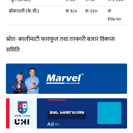
ब्रोकाउली (के.जी.)
रू १८०
रू २२०
रू
१९७.५०
स्रोत- कालीमाटी फलफूल तथा तरकारी बजार विकास
समिति