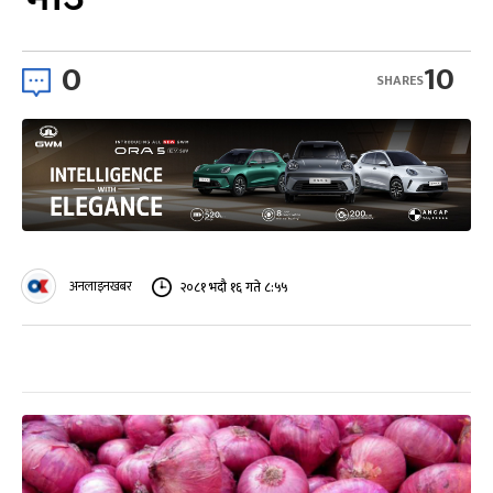
0
10
SHARES
अनलाइनखबर
२०८१ भदौ १६ गते ८:५५