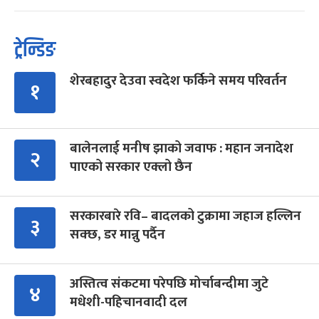
ट्रेन्डिङ
शेरबहादुर देउवा स्वदेश फर्किने समय परिवर्तन
१
बालेनलाई मनीष झाको जवाफ : महान जनादेश
२
पाएको सरकार एक्लो छैन
सरकारबारे रवि– बादलको टुक्रामा जहाज हल्लिन
३
सक्छ, डर मान्नु पर्दैन
अस्तित्व संकटमा परेपछि मोर्चाबन्दीमा जुटे
४
मधेशी-पहिचानवादी दल