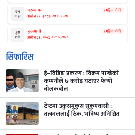
घटस्थापना
२ महिना बाँकी
२५
-
असोज २५, २०८३
Oct 11, 2026
आइत
फूलपाती
२ महिना बाँकी
३१
-
असोज ३१ , २०८३
Oct 17, 2026
शनि
कार्तिक सङ्क्रान्ति
२ महिना बाँकी
१
सिफारिस
-
कार्तिक १, २०८३
Oct 18, 2026
आइत
ई–बिडिङ प्रकरण : विक्रम पाण्डेको
महानवमी
२ महिना बाँकी
३
-
कम्पनीले ७ करोड घटाएर फेर्‍यो
कार्तिक ३, २०८३
Oct 20, 2026
मंगल
बोलकबोल
विजयादशमी
२ महिना बाँकी
४
-
कार्तिक ४, २०८३
Oct 21, 2026
बुध
टेन्टमा उकुसमुकुस सुकुमवासी :
तत्काललाई ठिक, भविष्य अनिश्चित
पापा‌ङ्कुशा एकादशी व्रत
२ महिना बाँकी
५
-
कार्तिक ५, २०८३
Oct 22, 2026
बिहि