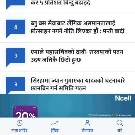
कर ५ प्रतिशत बिन्दु बढाइँदै
ब्लु बस सेवाबाट लैंगिक असमानतालाई
४
प्रोत्साहन नगर्ने नीति लिएका हौं : मन्त्री बादी
एमाले महासचिवको दाबी- रास्वपाको पतन
३
उदय जत्तिकै छिटो हुन्छ
सिरहामा ज्यान गुमाएका यादवको घटनाबारे
३
छानबिन गर्न समिति गठन
वेबस्टोरिज
ताजा अपडेट
ट्रेन्डिङ
प्रोफाइल
सर्च