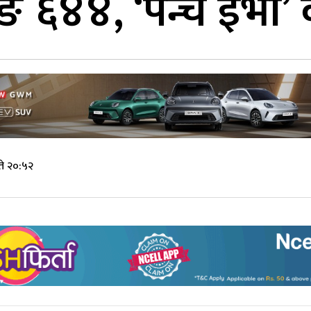
ङ ६४४, ‘पन्च ईभी’ क
ते २०:५२