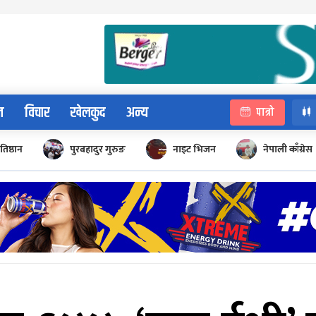
न
विचार
खेलकुद
अन्य
पात्रो
रतिष्ठान
पुरबहादुर गुरुङ
नाइट भिजन
नेपाली काँग्रेस