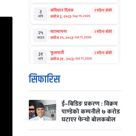
संविधान दिवस
१ महिना बाँकी
३
-
असोज ३, २०८३
Sep 19, 2026
शनि
घटस्थापना
२ महिना बाँकी
२५
-
असोज २५, २०८३
Oct 11, 2026
आइत
फूलपाती
२ महिना बाँकी
३१
-
असोज ३१ , २०८३
Oct 17, 2026
शनि
कार्तिक सङ्क्रान्ति
२ महिना बाँकी
१
सिफारिस
-
कार्तिक १, २०८३
Oct 18, 2026
आइत
महानवमी
२ महिना बाँकी
३
-
कार्तिक ३, २०८३
Oct 20, 2026
मंगल
ई–बिडिङ प्रकरण : विक्रम
पाण्डेको कम्पनीले ७ करोड
विजयादशमी
२ महिना बाँकी
४
घटाएर फेर्‍यो बोलकबोल
-
कार्तिक ४, २०८३
Oct 21, 2026
बुध