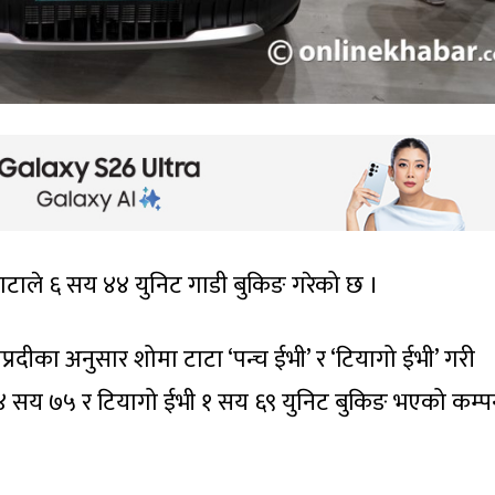
ाटाले ६ सय ४४ युनिट गाडी बुकिङ गरेको छ ।
रदीका अनुसार शोमा टाटा ‘पन्च ईभी’ र ‘टियागो ईभी’ गरी
 ४ सय ७५ र टियागो ईभी १ सय ६९ युनिट बुकिङ भएको कम्प