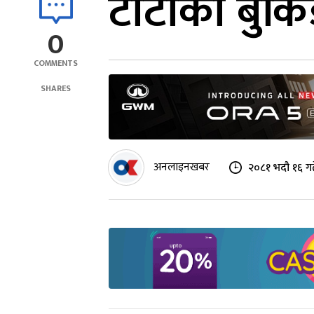
टाटाको बुकि
0
COMMENTS
SHARES
अनलाइनखबर
२०८१ भदौ १६ ग