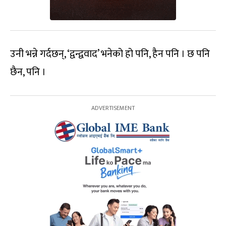
उनी भन्ने गर्दछन्, ‘द्वन्द्ववाद’ भनेको हो पनि, हैन पनि । छ पनि
छैन, पनि ।