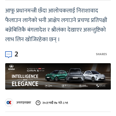
आफू प्रधानमन्त्री छँदा आलोचकलाई निराशावाद
फैलाउन लागेको भनी आक्षेप लगाउने प्रचण्ड प्रतिपक्षी
बन्नेबित्तिकै बंगलादेश र श्रीलंका देखाएर असन्तुष्टिको
लाभ लिन खोजिरहेका छन् ।
2
SHARES
अनलाइनखबर
२०८१ भदौ १७ गते ८:५९