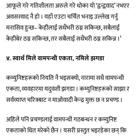
आफूले गरे गतिशीलता अरुले गरे धोका यो ‘द्वन्द्ववाद’ नभएर
अवसरवाद नै हो । यहाँ एउटा चर्चित भनाइ उल्लेख गर्नु
मनासिव हुन्छ– केहीलाई सधैंभरी ठग्न सकिन्छ, सबैलाई
केहीबेर ठग्न सकिन्छ, तर सबैलाई सधैंभरी ठग्न सकिन्न ।’
४. स्वार्थ मिले वामपन्थी एकता,
नमिले झगडा
कम्युनिष्टहरूको नियति नै भइसक्यो, नारामा सधै वामपन्थी
एकता, व्यवहारमा यदुवंशी झगडा । कम्युनिष्टहरूको साझा र
सर्वव्याप्त चरित्रबाट न माओवादी केन्द्र मुक्त छ न प्रचण्ड ।
अहिले पनि प्रचण्डलाई वामपन्थी गठबन्धन र कम्युनिष्ट
एकताको धित मरेको छैन । यसरी प्रस्तुत भइरहेका छन् कि