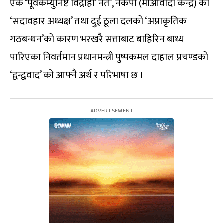
एक ‘पूर्वकम्युनिष्ट विद्रोही’ नेता, नेकपा (माओवादी केन्द्र) का
‘सदावहार अध्यक्ष’ तथा दुई ठूला दलको ‘अप्राकृतिक
गठबन्धन’को कारण भरखरै सत्ताबाट बाहिरिन बाध्य
पारिएका निवर्तमान प्रधानमन्त्री पुष्पकमल दाहाल प्रचण्डको
‘द्वन्द्ववाद’ को आफ्नै अर्थ र परिभाषा छ ।