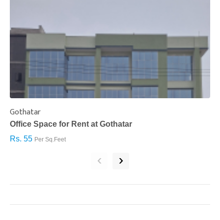
Gothatar
S
Office Space for Rent at Gothatar
H
Rs. 55
R
Per Sq.Feet
‹
›