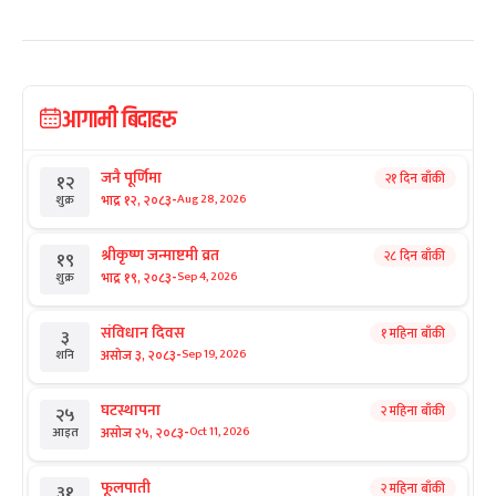
आगामी बिदाहरु
जनै पूर्णिमा
२१ दिन बाँकी
१२
-
भाद्र १२, २०८३
Aug 28, 2026
शुक्र
श्रीकृष्ण जन्माष्टमी व्रत
२८ दिन बाँकी
१९
-
भाद्र १९, २०८३
Sep 4, 2026
शुक्र
संविधान दिवस
१ महिना बाँकी
३
-
असोज ३, २०८३
Sep 19, 2026
शनि
घटस्थापना
२ महिना बाँकी
२५
-
असोज २५, २०८३
Oct 11, 2026
आइत
फूलपाती
२ महिना बाँकी
३१