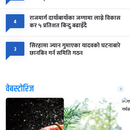
राजमार्ग दायाँबायाँका जग्गामा लाग्ने विकास
४
कर ५ प्रतिशत बिन्दु बढाइँदै
सिरहामा ज्यान गुमाएका यादवको घटनाबारे
३
छानबिन गर्न समिति गठन
वेबस्टोरिज