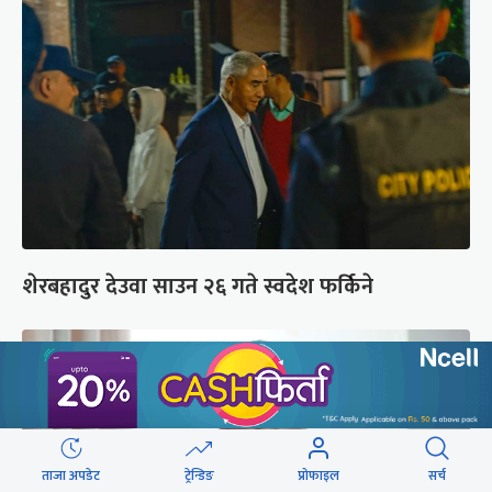
शेरबहादुर देउवा साउन २६ गते स्वदेश फर्किने
ताजा अपडेट
ट्रेन्डिङ
प्रोफाइल
सर्च