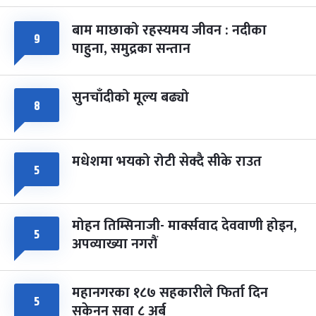
बाम माछाको रहस्यमय जीवन : नदीका
फागुपूर्णिमा
७ महिना बाँकी
८
९
पाहुना, समुद्रका सन्तान
-
चैत्र ८, २०८३
Mar 22, 2027
सोम
सुनचाँदीको मूल्य बढ्यो
८
मधेशमा भयको रोटी सेक्दै सीके राउत
५
मोहन तिम्सिनाजी- मार्क्सवाद देववाणी होइन,
५
अपव्याख्या नगरौं
महानगरका १८७ सहकारीले फिर्ता दिन
५
सकेनन् सवा ८ अर्ब