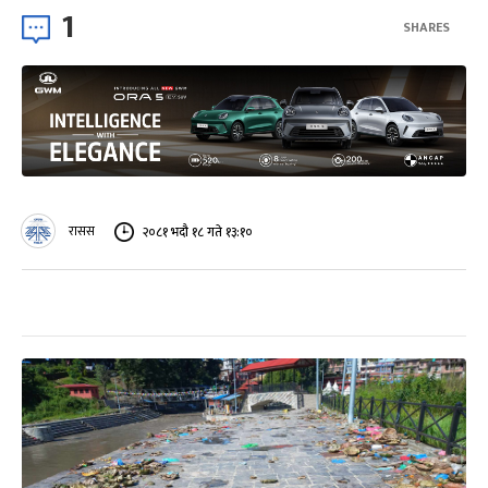
1
SHARES
रासस
२०८१ भदौ १८ गते १३:१०